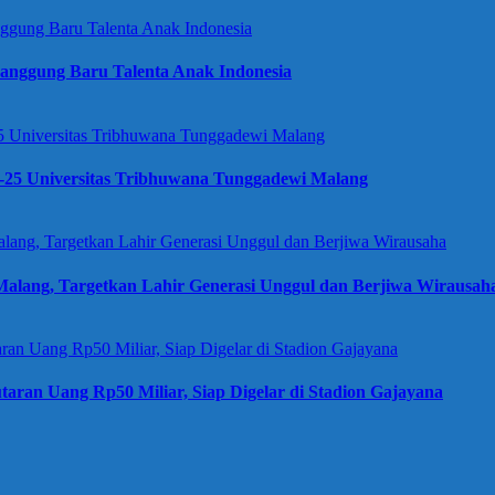
anggung Baru Talenta Anak Indonesia
e-25 Universitas Tribhuwana Tunggadewi Malang
alang, Targetkan Lahir Generasi Unggul dan Berjiwa Wirausah
taran Uang Rp50 Miliar, Siap Digelar di Stadion Gajayana