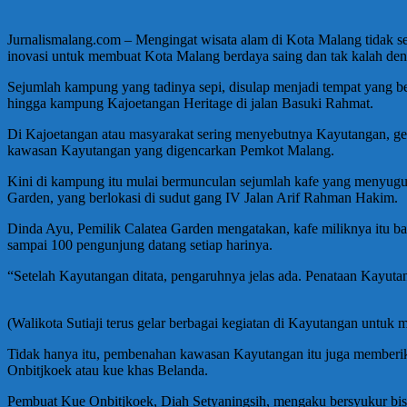
Jurnalismalang.com – Mengingat wisata alam di Kota Malang tidak s
inovasi untuk membuat Kota Malang berdaya saing dan tak kalah den
Sejumlah kampung yang tadinya sepi, disulap menjadi tempat yang 
hingga kampung Kajoetangan Heritage di jalan Basuki Rahmat.
Di Kajoetangan atau masyarakat sering menyebutnya Kayutangan, gel
kawasan Kayutangan yang digencarkan Pemkot Malang.
Kini di kampung itu mulai bermunculan sejumlah kafe yang menyuguhk
Garden, yang berlokasi di sudut gang IV Jalan Arif Rahman Hakim.
Dinda Ayu, Pemilik Calatea Garden mengatakan, kafe miliknya itu ba
sampai 100 pengunjung datang setiap harinya.
“Setelah Kayutangan ditata, pengaruhnya jelas ada. Penataan Kay
(Walikota Sutiaji terus gelar berbagai kegiatan di Kayutangan untu
Tidak hanya itu, pembenahan kawasan Kayutangan itu juga member
Onbitjkoek atau kue khas Belanda.
Pembuat Kue Onbitjkoek, Diah Setyaningsih, mengaku bersyukur bisa