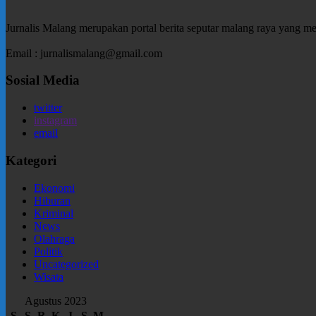
Jurnalis Malang merupakan portal berita seputar malang raya yang m
Email : jurnalismalang@gmail.com
Sosial Media
twitter
instagram
email
Kategori
Ekonomi
Hiburan
Kriminal
News
Olahraga
Politik
Uncategorized
Wisata
Agustus 2023
S
S
R
K
J
S
M