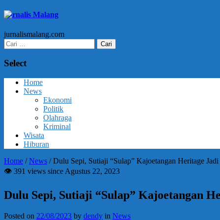
Jurnalis Malang
jurnalismalang.com
Cari
untuk:
Select
Home
News
Ekonomi
Politik
Olahraga
Kriminal
Wisata
Hiburan
Home
/
News
/
Dulu Sepi, Sutiaji “Sulap” Kajoetangan Heritage Jad
👁 391 views since Agustus 22, 2023
Dulu Sepi, Sutiaji “Sulap” Kajoetangan H
Posted on
22/08/2023
by
dendy
in
News