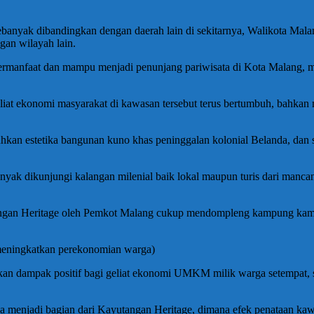
ebanyak dibandingkan dengan daerah lain di sekitarnya, Walikota Mal
gan wilayah lain.
bermanfaat dan mampu menjadi penunjang pariwisata di Kota Malang, 
iat ekonomi masyarakat di kawasan tersebut terus bertumbuh, bahkan 
an estetika bangunan kuno khas peninggalan kolonial Belanda, dan sal
nyak dikunjungi kalangan milenial baik lokal maupun turis dari manc
utangan Heritage oleh Pemkot Malang cukup mendompleng kampung kam
k meningkatkan perekonomian warga)
ikan dampak positif bagi geliat ekonomi UMKM milik warga setempa
 menjadi bagian dari Kayutangan Heritage, dimana efek penataan kaw