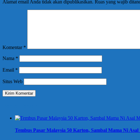
Alamat email Anda tidak akan dipublikasikan.
Ruas yang wajib ditan
Komentar
*
Nama
*
Email
*
Situs Web
Berita Terbaru
Tembus Pasar Malaysia 50 Karton, Sambal Mama Ni Asal 