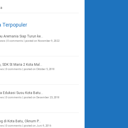
a Terpopuler
bu Aremania Siap Turun ke...
views
|
0 comments
|
posted on November 9, 2022
, SDK St Maria 2 Kota Mal...
iews
|
0 comments
|
posted on Oktober 5, 2018
a Edukasi Susu Kota Batu...
iews
|
0 comments
|
posted on Desember 23, 2018
ng di Kota Batu, Oknum P...
iews
|
0 comments
|
posted on Juni 9, 2016