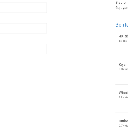
Berit
40 Ri
14.5k 
Kejam
3.3k v
Wisat
2.9k v
Ditila
2.7k v