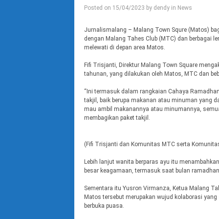
Posted on
15/04/2023
by
dendy
in
News
Jurnalismalang – Malang Town Squre (Matos) bagik
dengan Malang Tahes Club (MTC) dan berbagai le
melewati di depan area Matos.
Fifi Trisjanti, Direktur Malang Town Square meng
tahunan, yang dilakukan oleh Matos, MTC dan be
“Ini termasuk dalam rangkaian Cahaya Ramadhan M
takjil, baik berupa makanan atau minuman yang d
mau ambil makanannya atau minumannya, semua or
membagikan paket takjil.
(Fifi Trisjanti dan Komunitas MTC serta Komunitas 
Lebih lanjut wanita berparas ayu itu menambahkan
besar keagamaan, termasuk saat bulan ramadhan 
Sementara itu Yusron Virmanza, Ketua Malang Ta
Matos tersebut merupakan wujud kolaborasi yang 
berbuka puasa.