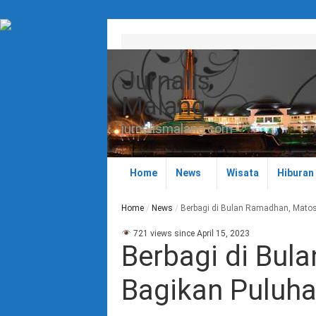
Jurnalis
Malang
jurnalismalang.com
Home
News
Wisata
Hiburan
Home
/
News
/
Berbagi di Bulan Ramadhan, Matos 
721 views since April 15, 2023
Berbagi di Bul
Bagikan Puluhan