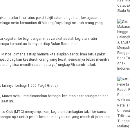
an seribu lima ratus paket takjil selama tiga hari, bekerjasama
mbaga serta komunitas di Malang Raya, bagi seluruh orang yang
aku kegiatan berbagi dengan masyarakat adalah kegiatan rutin
berapa komunitas lainnya setiap Bulan Ramadhan.
atos, dimana setiap harinya kita siapkan seribu lima ratus paket
apat dibagikan keseluruh orang yang lewat, semuanya bebas memilih
ang bisa memilih salah satu ya,” ungkap Fifi sambil sibuk
lainnya, berbagi 1.500 Takjil Gratis)
, Matos selalu melaksanakan berbagai kegiatan saat peringatan hari
saat ini.
hes Club (MTC) menyampaikan, kegiatan pembagian takjil bersama
sangat apik untuk peduli kepada masyarakat yang masih di jalan saat