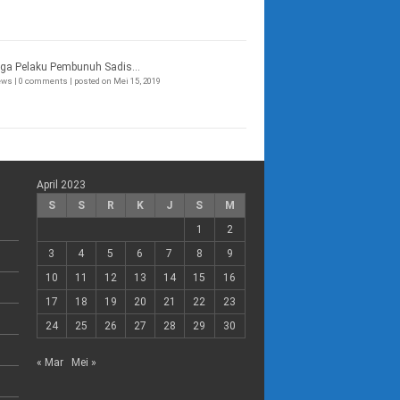
ga Pelaku Pembunuh Sadis...
iews
|
0 comments
|
posted on Mei 15, 2019
April 2023
S
S
R
K
J
S
M
1
2
3
4
5
6
7
8
9
10
11
12
13
14
15
16
17
18
19
20
21
22
23
24
25
26
27
28
29
30
« Mar
Mei »