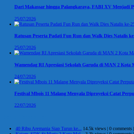
Dari Makassar hingga Palangkaraya, FABI XV Menjadi P
25/07/2026
Ratusan Peserta Padati Fun Run dan Walk Dies Natalis k
25/07/2026
Wamendag RI Apresiasi Sekolah Garuda di MAN 2 Kota M
24/07/2026
Festival Mbois 11 Malang Menyala Diproyeksi Catat Perpu
22/07/2026
Berita Terpopuler
40 Ribu Aremania Siap Turun ke...
14.5k views
|
0 comments
Kejam, SDK St Maria 2 Kota Mal...
3.3k views
|
0 comments