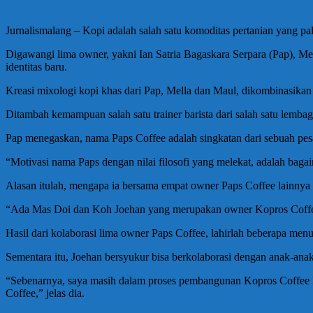
Jurnalismalang – Kopi adalah salah satu komoditas pertanian yang pa
Digawangi lima owner, yakni Ian Satria Bagaskara Serpara (Pap), M
identitas baru.
Kreasi mixologi kopi khas dari Pap, Mella dan Maul, dikombinasika
Ditambah kemampuan salah satu trainer barista dari salah satu lembaga
Pap menegaskan, nama Paps Coffee adalah singkatan dari sebuah pesa
“Motivasi nama Paps dengan nilai filosofi yang melekat, adalah bag
Alasan itulah, mengapa ia bersama empat owner Paps Coffee lainnya s
“Ada Mas Doi dan Koh Joehan yang merupakan owner Kopros Coffee, y
Hasil dari kolaborasi lima owner Paps Coffee, lahirlah beberapa men
Sementara itu, Joehan bersyukur bisa berkolaborasi dengan anak-anak
“Sebenarnya, saya masih dalam proses pembangunan Kopros Coffee Ma
Coffee,” jelas dia.