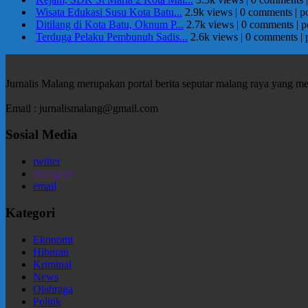
Wisata Edukasi Susu Kota Batu...
2.9k views
|
0 comments
|
p
Ditilang di Kota Batu, Oknum P...
2.7k views
|
0 comments
|
p
Terduga Pelaku Pembunuh Sadis...
2.6k views
|
0 comments
|
Jurnalis Malang merupakan portal berita seputar malang raya yang m
Email : jurnalismalang@gmail.com
Sosial Media
twitter
instagram
email
Kategori
Ekonomi
Hiburan
Kriminal
News
Olahraga
Politik