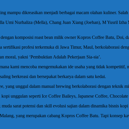
ling mampu dikreasikan menjadi berbagai macam olahan kuliner. Salah 
ella Umi Nurhaliza (Mella), Chang Juan Xiang (Joehan), M Yusril Izha
n dengan komposisi roast bean milik owner Kopros Coffee Batu, Doi, 
 sertifikasi profesi terkemuka di Jawa Timur, Maul, berkolaborasi deng
n moral, yakni ‘Pembuktian Adalah Pekerjaan Sia-sia’.
aimana kami mencoba mengemukakan ide usaha yang tidak kompetitif, na
aling berkreasi dan bersepakat berkarya dalam satu kedai.
ang unggul dalam manual brewing berkolaborasi dengan teknik mixolo
u kopi unggulan seperti Ice Coffee Baileys, Japanese Coffee, Chocolate
 muda sarat potensi dan skill evolusi sajian dalam dinamika bisnis ko
lang, yang merupakan cabang Kopros Coffee Batu. Tapi konsep kawan-k