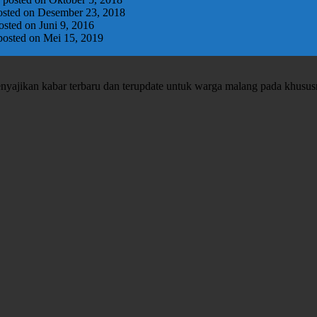
osted on Desember 23, 2018
osted on Juni 9, 2016
posted on Mei 15, 2019
enyajikan kabar terbaru dan terupdate untuk warga malang pada khusu