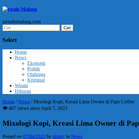
Jurnalis Malang
jurnalismalang.com
Cari
untuk:
Select
Home
News
Ekonomi
Politik
Olahraga
Kriminal
Wisata
Hiburan
Home
/
News
/
Mixologi Kopi, Kreasi Lima Owner di Paps Coffee
👁 407 views since April 7, 2023
Mixologi Kopi, Kreasi Lima Owner di Pap
Posted on
07/04/2023
by
dendy
in
News