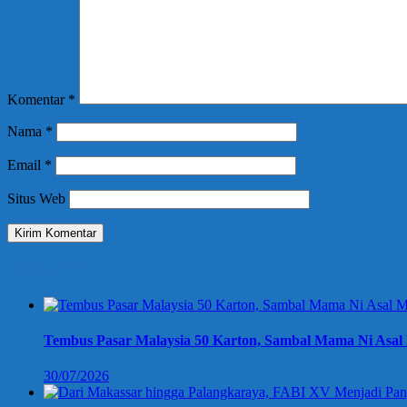
Komentar
*
Nama
*
Email
*
Situs Web
Berita Terbaru
Tembus Pasar Malaysia 50 Karton, Sambal Mama Ni Asal 
30/07/2026