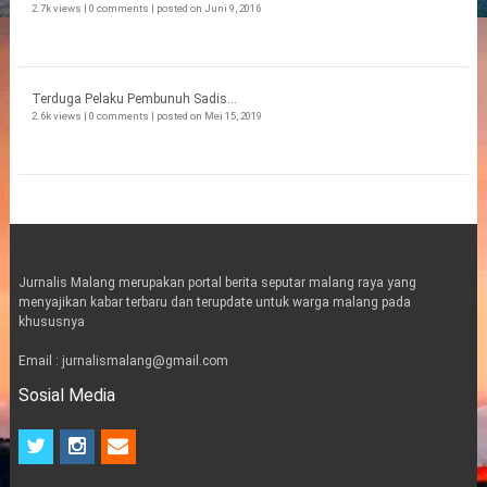
2.7k views
|
0 comments
|
posted on Juni 9, 2016
Terduga Pelaku Pembunuh Sadis...
2.6k views
|
0 comments
|
posted on Mei 15, 2019
Jurnalis Malang merupakan portal berita seputar malang raya yang
menyajikan kabar terbaru dan terupdate untuk warga malang pada
khususnya
Email : jurnalismalang@gmail.com
Sosial Media
t
i
e
w
n
m
i
s
a