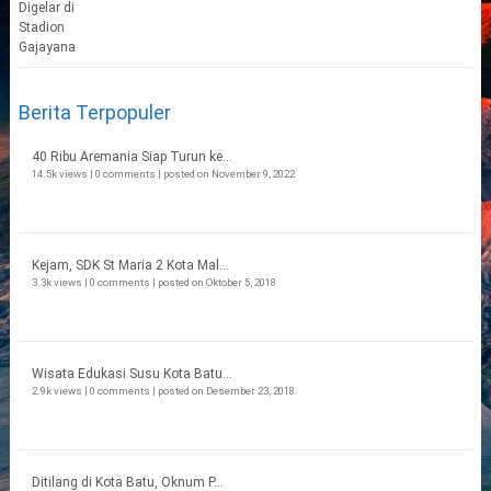
Berita Terpopuler
40 Ribu Aremania Siap Turun ke...
14.5k views
|
0 comments
|
posted on November 9, 2022
Kejam, SDK St Maria 2 Kota Mal...
3.3k views
|
0 comments
|
posted on Oktober 5, 2018
Wisata Edukasi Susu Kota Batu...
2.9k views
|
0 comments
|
posted on Desember 23, 2018
Ditilang di Kota Batu, Oknum P...