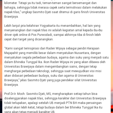
kilometer. Tetapi ya itu tadi, teman-teman sangat bersemangat dan
bahagia, sehingga tidak merasa capek serta termotivasi dalam melakukan
napak tilas,” ungkap Sasmito Djati saat ditemui di garis finish Universitas
Brawijaya.
Lebih lanjut pria kelahiran Yogyakarta itu menambahkan, hal lain yang
menyenangkan dari napak tilas ini adalah kegiatan amal kepada ibu-ibu
driver ojek online di Pos Purwodadi, sampai akhirnya tiba di finish lebih
cepat dari target yang dicanangkan.
“Kami sangat terinspirasi dari Raden Wijaya sebagai pendiri Kerajaan
Majapahit yang memiliki besar dalam menyatukan Nusantara, dengan
menyatukan segala perbedaan budaya, agama dan suku yang menjadi satu
dalam Bhineka Tunggal Ika. Ikon Raden Wijaya ini yang akan dibawa oleh
Universitas Brawijaya dalam mengembangkan sains, dengan tetap
menghargai perbedaan teknologi, sehingga saat mewujudkan visi misi
akan didasari perbedaan budaya, suku dan agama di Universitas
Brawijaya,” jelas Sasmito Djati yang juga pendekar silat Universitas
Brawijaya.
Prof.Dr.Ir. Moch. Sasmito Djati, MS, mengharapkan setiap tahun bisa
diselenggarakan napak tilas, sehingga karakter dari Universitas Brawijaya
tidak terlupakan, apalagi setelah UB menjadi PTN BH maka persaingan
global akan lebih ketat, tetapi budaya dalam ber Bhineka Tunggal Ika itu
yang akan tetap menjadi karakter UB.