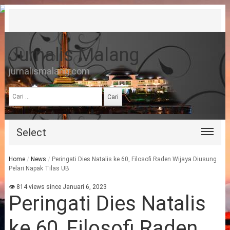
Jurnalis Malang
jurnalismalang.com
Cari
untuk:
Select
Home
/
News
/
Peringati Dies Natalis ke 60, Filosofi Raden Wijaya Diusung
Pelari Napak Tilas UB
👁 814 views since Januari 6, 2023
Peringati Dies Natalis
ke 60, Filosofi Raden