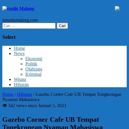
Jurnalis Malang
jurnalismalang.com
Cari
untuk:
Select
Home
News
Ekonomi
Politik
Olahraga
Kriminal
Wisata
Hiburan
Home
/
Hiburan
/
Gazebo Corner Cafe UB Tempat Tongkrongan
Nyaman Mahasiswa
👁 342 views since Januari 5, 2023
Gazebo Corner Cafe UB Tempat
Tongkrongan Nyaman Mahasiswa