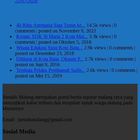
22/07/2026
Berita Terpopuler
40 Ribu Aremania Siap Turun ke...
14.5k views
|
0
comments
|
posted on November 9, 2022
Kejam, SDK St Maria 2 Kota Mal...
3.3k views
|
0
comments
|
posted on Oktober 5, 2018
Wisata Edukasi Susu Kota Batu...
2.9k views
|
0 comments
|
posted on Desember 23, 2018
Ditilang di Kota Batu, Oknum P...
2.7k views
|
0 comments
|
posted on Juni 9, 2016
Terduga Pelaku Pembunuh Sadis...
2.6k views
|
0 comments
|
posted on Mei 15, 2019
Jurnalis Malang merupakan portal berita seputar malang raya yang
menyajikan kabar terbaru dan terupdate untuk warga malang pada
khususnya
Email : jurnalismalang@gmail.com
Sosial Media