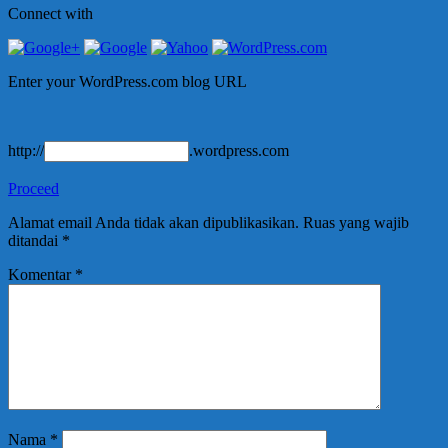
Connect with
Enter your WordPress.com blog URL
http://
.wordpress.com
Proceed
Alamat email Anda tidak akan dipublikasikan.
Ruas yang wajib
ditandai
*
Komentar
*
Nama
*