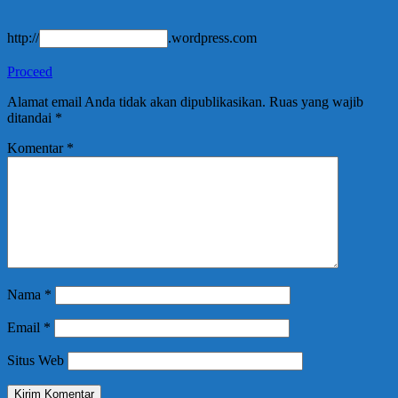
http://
.wordpress.com
Proceed
Alamat email Anda tidak akan dipublikasikan.
Ruas yang wajib
ditandai
*
Komentar
*
Nama
*
Email
*
Situs Web