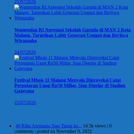
25/07/2026
Wamendag RI Apresiasi Sekolah Garuda di MAN 2 Kota
Malang, Targetkan Lahir Generasi Unggul dan Berjiwa
Wirausaha
24/07/2026
Festival Mbois 11 Malang Menyala Diproyeksi Catat
Perputaran Uang Rp50 Miliar, Siap Digelar di Stadion
Gajayana
22/07/2026
Berita Terpopuler
40 Ribu Aremania Siap Turun ke...
14.5k views
|
0
comments
|
posted on November 9, 2022