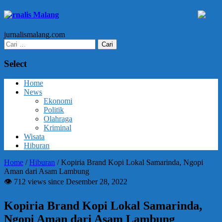
Jurnalis Malang
jurnalismalang.com
Cari
untuk:
Select
Home
News
Ekonomi
Politik
Olahraga
Kriminal
Wisata
Hiburan
Home
/
Hiburan
/
Kopiria Brand Kopi Lokal Samarinda, Ngopi
Aman dari Asam Lambung
👁 712 views since Desember 28, 2022
Kopiria Brand Kopi Lokal Samarinda,
Ngopi Aman dari Asam Lambung