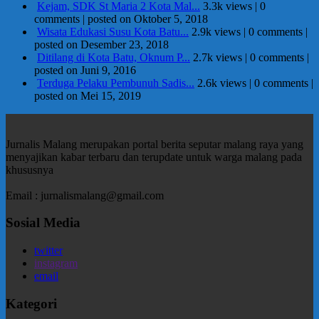
Kejam, SDK St Maria 2 Kota Mal...
3.3k views
|
0
comments
|
posted on Oktober 5, 2018
Wisata Edukasi Susu Kota Batu...
2.9k views
|
0 comments
|
posted on Desember 23, 2018
Ditilang di Kota Batu, Oknum P...
2.7k views
|
0 comments
|
posted on Juni 9, 2016
Terduga Pelaku Pembunuh Sadis...
2.6k views
|
0 comments
|
posted on Mei 15, 2019
Jurnalis Malang merupakan portal berita seputar malang raya yang
menyajikan kabar terbaru dan terupdate untuk warga malang pada
khususnya
Email : jurnalismalang@gmail.com
Sosial Media
twitter
instagram
email
Kategori