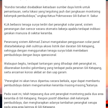
“Kondisi tersebut disebabkan ketiadaan sumber daya listrik untuk
pemantauan, serta lokasi yang tergolong jauh dari jangkauan monitoring
kelompok pembudidaya,” ungkap Ketua Pokmaswas Gili Bahari H. Sakur.
KJA berbasis tenaga surya terdiri dari perangkat solar panel, sistem
penerangan dan sensor secara otomatis bekerja apabila terdapat indikasi
gerakan manusia di sekitar keramba.
Perancang sistem Akhmad Zainuri mengatakan penggunaan solar panel
dilatarbelakangi oleh sulitnya akses listrik dari daratan Gili Ketapang,
sehingga dengan menggunakan tenaga surya tidak membebani
pembudidaya dengan biaya operasional.
Walaupun begitu, terdapat tantangan yang dihadapi oleh perangkat ini,
dikarenakan kondisi gelombang yang terdapat pada perairan Gili Ketapang,
serta ancaman korosi akibat air dan uap garam.
“Perangkat ini akan terus dipantau secara berkala, agar dapat membantu
pembudidaya dalam mengamankan keramba masing-masing,”katanya.
Pada saat ini, telah terpasang dua unit perangkat monitoring pada dua area
keramba di Gili Ketapang. Respon positif diberikan oleh kelompok
pembudidaya, dan mengharapkan adanya tambahan perangkat serupa
pada area-area lainnya di Gili Ketapang.