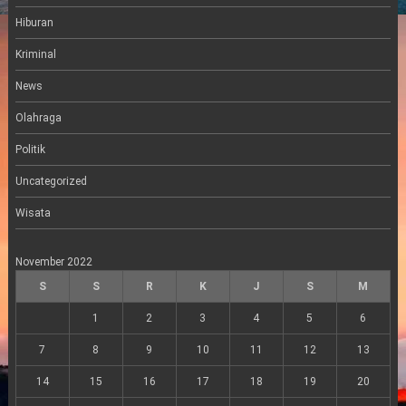
a
m
Hiburan
Kriminal
News
Olahraga
Politik
Uncategorized
Wisata
November 2022
S
S
R
K
J
S
M
1
2
3
4
5
6
7
8
9
10
11
12
13
14
15
16
17
18
19
20