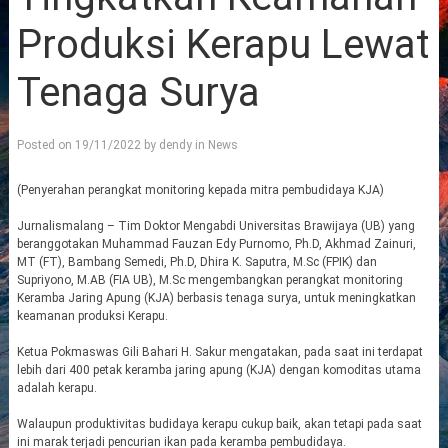
Produksi Kerapu Lewat
Tenaga Surya
Posted on
19/11/2022
by
dendy
in
News
(Penyerahan perangkat monitoring kepada mitra pembudidaya KJA)
Jurnalismalang – Tim Doktor Mengabdi Universitas Brawijaya (UB) yang
beranggotakan Muhammad Fauzan Edy Purnomo, Ph.D, Akhmad Zainuri,
MT (FT), Bambang Semedi, Ph.D, Dhira K. Saputra, M.Sc (FPIK) dan
Supriyono, M.AB (FIA UB), M.Sc mengembangkan perangkat monitoring
Keramba Jaring Apung (KJA) berbasis tenaga surya, untuk meningkatkan
keamanan produksi Kerapu.
Ketua Pokmaswas Gili Bahari H. Sakur mengatakan, pada saat ini terdapat
lebih dari 400 petak keramba jaring apung (KJA) dengan komoditas utama
adalah kerapu.
Walaupun produktivitas budidaya kerapu cukup baik, akan tetapi pada saat
ini marak terjadi pencurian ikan pada keramba pembudidaya.