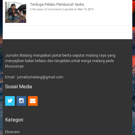
Terduga Pelaku Pembunuh Sadis...
2.6k views
|
0 comments
|
posted on Mei 15, 2019
Jurnalis Malang merupakan portal berita seputar malang raya yang
menyajikan kabar terbaru dan terupdate untuk warga malang pada
khususnya
Email : jurnalismalang@gmail.com
Sosial Media
t
i
e
w
n
m
i
s
a
t
t
i
Kategori
t
a
l
e
g
r
r
Ekonomi