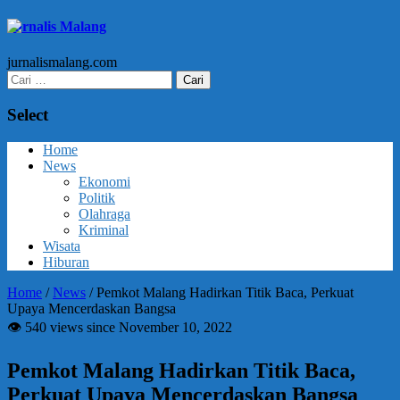
Jurnalis Malang
jurnalismalang.com
Cari
untuk:
Select
Home
News
Ekonomi
Politik
Olahraga
Kriminal
Wisata
Hiburan
Home
/
News
/
Pemkot Malang Hadirkan Titik Baca, Perkuat
Upaya Mencerdaskan Bangsa
👁 540 views since November 10, 2022
Pemkot Malang Hadirkan Titik Baca,
Perkuat Upaya Mencerdaskan Bangsa