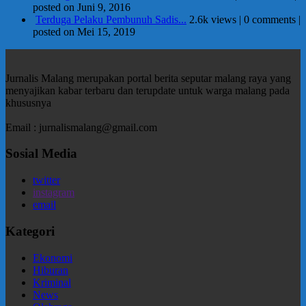
posted on Juni 9, 2016
Terduga Pelaku Pembunuh Sadis...
2.6k views
|
0 comments
|
posted on Mei 15, 2019
Jurnalis Malang merupakan portal berita seputar malang raya yang
menyajikan kabar terbaru dan terupdate untuk warga malang pada
khususnya
Email : jurnalismalang@gmail.com
Sosial Media
twitter
instagram
email
Kategori
Ekonomi
Hiburan
Kriminal
News