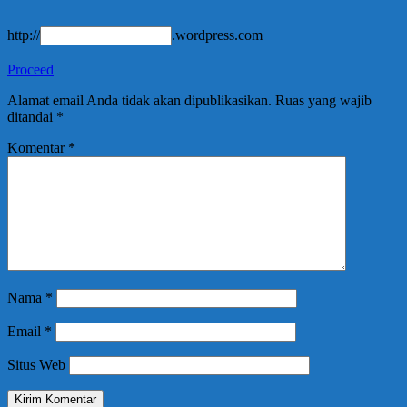
http://
.wordpress.com
Proceed
Alamat email Anda tidak akan dipublikasikan.
Ruas yang wajib
ditandai
*
Komentar
*
Nama
*
Email
*
Situs Web