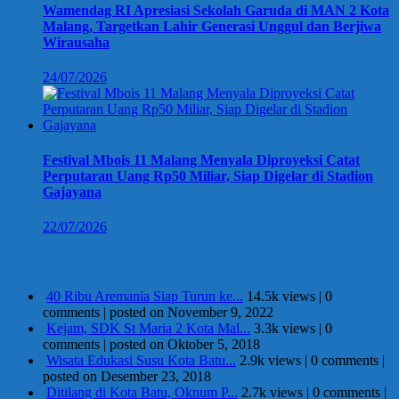
Wamendag RI Apresiasi Sekolah Garuda di MAN 2 Kota
Malang, Targetkan Lahir Generasi Unggul dan Berjiwa
Wirausaha
24/07/2026
Festival Mbois 11 Malang Menyala Diproyeksi Catat
Perputaran Uang Rp50 Miliar, Siap Digelar di Stadion
Gajayana
22/07/2026
Berita Terpopuler
40 Ribu Aremania Siap Turun ke...
14.5k views
|
0
comments
|
posted on November 9, 2022
Kejam, SDK St Maria 2 Kota Mal...
3.3k views
|
0
comments
|
posted on Oktober 5, 2018
Wisata Edukasi Susu Kota Batu...
2.9k views
|
0 comments
|
posted on Desember 23, 2018
Ditilang di Kota Batu, Oknum P...
2.7k views
|
0 comments
|