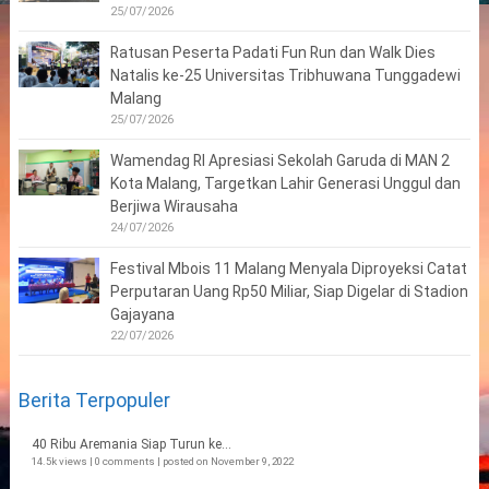
25/07/2026
Ratusan Peserta Padati Fun Run dan Walk Dies
Natalis ke-25 Universitas Tribhuwana Tunggadewi
Malang
25/07/2026
Wamendag RI Apresiasi Sekolah Garuda di MAN 2
Kota Malang, Targetkan Lahir Generasi Unggul dan
Berjiwa Wirausaha
24/07/2026
Festival Mbois 11 Malang Menyala Diproyeksi Catat
Perputaran Uang Rp50 Miliar, Siap Digelar di Stadion
Gajayana
22/07/2026
Berita Terpopuler
40 Ribu Aremania Siap Turun ke...
14.5k views
|
0 comments
|
posted on November 9, 2022