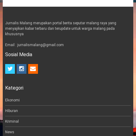
Jurnalis Malang merupakan portal berita seputar malang raya yang
menyajikan kabar terbaru dan terupdate untuk warga malang pada
khususnya
Email : jurnalismalang@gmail.com
Sosial Media
t
i
e
w
n
m
i
s
a
t
t
i
Kategori
t
a
l
e
g
r
r
Ekonomi
a
m
Hiburan
Kriminal
News