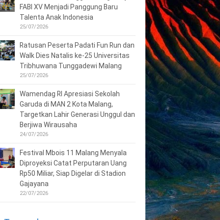
FABI XV Menjadi Panggung Baru
Talenta Anak Indonesia
25/07/2026
Ratusan Peserta Padati Fun Run dan
Walk Dies Natalis ke-25 Universitas
Tribhuwana Tunggadewi Malang
25/07/2026
Wamendag RI Apresiasi Sekolah
Garuda di MAN 2 Kota Malang,
Targetkan Lahir Generasi Unggul dan
Berjiwa Wirausaha
24/07/2026
Festival Mbois 11 Malang Menyala
Diproyeksi Catat Perputaran Uang
Rp50 Miliar, Siap Digelar di Stadion
Gajayana
22/07/2026