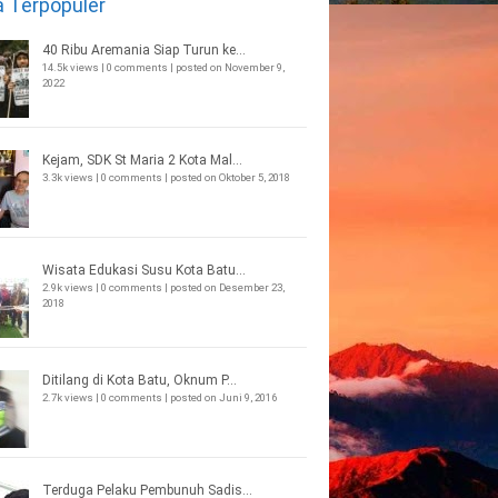
a Terpopuler
40 Ribu Aremania Siap Turun ke...
14.5k views
|
0 comments
|
posted on November 9,
2022
Kejam, SDK St Maria 2 Kota Mal...
3.3k views
|
0 comments
|
posted on Oktober 5, 2018
Wisata Edukasi Susu Kota Batu...
2.9k views
|
0 comments
|
posted on Desember 23,
2018
Ditilang di Kota Batu, Oknum P...
2.7k views
|
0 comments
|
posted on Juni 9, 2016
Terduga Pelaku Pembunuh Sadis...