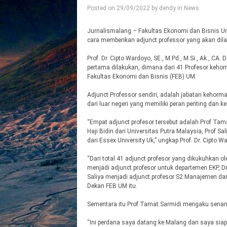
Posted on
29/09/2022
by
dendy
in
News
Jurnalismalang – Fakultas Ekonomi dan Bisnis Un
cara memberikan adjunct professor yang akan dil
Prof. Dr. Cipto Wardoyo, SE., M.Pd., M.Si., Ak.,
pertama dilakukan, dimana dari 41 Profesor kehor
Fakultas Ekonomi dan Bisnis (FEB) UM.
Adjunct Professor sendiri, adalah jabatan kehorma
dari luar negeri yang memiliki peran penting dan ke
“Empat adjunct profesor tersebut adalah Prof Tam
Haji Bidin dari Universitas Putra Malaysia, Prof S
dari Essex University Uk,” ungkap Prof. Dr. Cipto War
“Dari total 41 adjunct profesor yang dikukuhkan 
menjadi adjunct profesor untuk departemen EKP, 
Saliya menjadi adjunct profesor S2 Manajemen da
Dekan FEB UM itu.
Sementara itu Prof Tamat Sarmidi mengaku senang 
“Ini perdana saya datang ke Malang dan saya siap