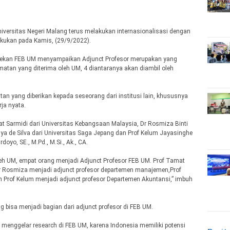
iversitas Negeri Malang terus melakukan internasionalisasi dengan
akukan pada Kamis, (29/9/2022).
 CA. Dekan FEB UM menyampaikan Adjunct Profesor merupakan yang
matan yang diterima oleh UM, 4 diantaranya akan diambil oleh
tan yang diberikan kepada seseorang dari institusi lain, khususnya
rja nyata.
at Sarmidi dari Universitas Kebangsaan Malaysia, Dr Rosmiza Binti
aliya de Silva dari Universitas Saga Jepang dan Prof Kelum Jayasinghe
doyo, SE., M.Pd., M.Si., Ak., CA.
oleh UM, empat orang menjadi Adjunct Profesor FEB UM. Prof Tamat
Dr Rosmiza menjadi adjunct profesor departemen manajemen,Prof
n Prof Kelum menjadi adjunct profesor Departemen Akuntansi,” imbuh
bisa menjadi bagian dari adjunct profesor di FEB UM.
 menggelar research di FEB UM, karena Indonesia memiliki potensi