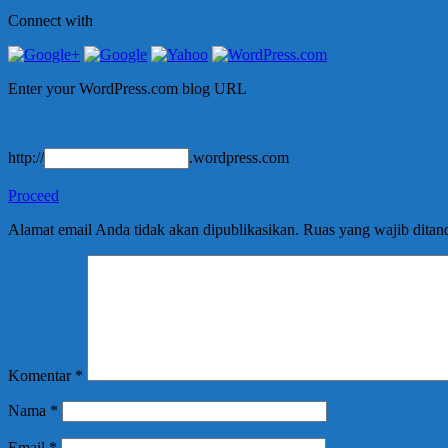
Connect with
Enter your WordPress.com blog URL
http://
.wordpress.com
Proceed
Alamat email Anda tidak akan dipublikasikan.
Ruas yang wajib ditan
Komentar
*
Nama
*
Email
*