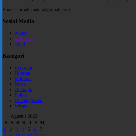
Email : jurnalismalang@gmail.com
Sosial Media
twitter
instagram
email
Kategori
Ekonomi
Hiburan
Kriminal
News
Olahraga
Politik
Uncategorized
Wisata
Agustus 2022
S
S
R
K
J
S
M
1
2
3
4
5
6
7
8
9
10
11
12
13
14