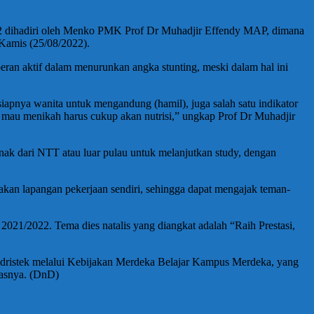
22 dihadiri oleh Menko PMK Prof Dr Muhadjir Effendy MAP, dimana
 Kamis (25/08/2022).
eran aktif dalam menurunkan angka stunting, meski dalam hal ini
 siapnya wanita untuk mengandung (hamil), juga salah satu indikator
g mau menikah harus cukup akan nutrisi,” ungkap Prof Dr Muhadjir
nak dari NTT atau luar pulau untuk melanjutkan study, dengan
takan lapangan pekerjaan sendiri, sehingga dapat mengajak teman-
21/2022. Tema dies natalis yang diangkat adalah “Raih Prestasi,
udristek melalui Kebijakan Merdeka Belajar Kampus Merdeka, yang
kasnya. (DnD)