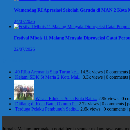
Wamendag RI Apresiasi Sekolah Garuda di MAN 2 Kota M
24/07/2026
Festival Mbois 11 Malang Menyala Diproyeksi Catat Perpu
22/07/2026
Berita Terpopuler
40 Ribu Aremania Siap Turun ke...
14.5k views
|
0 comments
Kejam, SDK St Maria 2 Kota Mal...
3.3k views
|
0 comments
Wisata Edukasi Susu Kota Batu...
2.9k views
|
0 c
Ditilang di Kota Batu, Oknum P...
2.7k views
|
0 comments
|
p
Terduga Pelaku Pembunuh Sadis...
2.6k views
|
0 comments
|
Jurnalis Malang merupakan portal berita seputar malang raya yang m