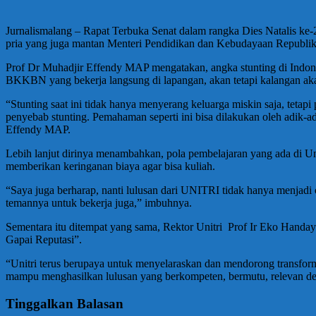
Jurnalismalang – Rapat Terbuka Senat dalam rangka Dies Natalis 
pria yang juga mantan Menteri Pendidikan dan Kebudayaan Republik I
Prof Dr Muhadjir Effendy MAP mengatakan, angka stunting di Indonesi
BKKBN yang bekerja langsung di lapangan, akan tetapi kalangan aka
“Stunting saat ini tidak hanya menyerang keluarga miskin saja, tetap
penyebab stunting. Pemahaman seperti ini bisa dilakukan oleh adik
Effendy MAP.
Lebih lanjut dirinya menambahkan, pola pembelajaran yang ada di U
memberikan keringanan biaya agar bisa kuliah.
“Saya juga berharap, nanti lulusan dari UNITRI tidak hanya menjadi 
temannya untuk bekerja juga,” imbuhnya.
Sementara itu ditempat yang sama, Rektor Unitri Prof Ir Eko Handa
Gapai Reputasi”.
“Unitri terus berupaya untuk menyelaraskan dan mendorong transfo
mampu menghasilkan lulusan yang berkompeten, bermutu, relevan den
Tinggalkan Balasan