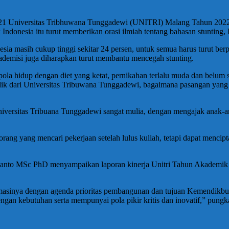
ke-21 Universitas Tribhuwana Tunggadewi (UNITRI) Malang Tahun 20
ndonesia itu turut memberikan orasi ilmiah tentang bahasan stunting,
a masih cukup tinggi sekitar 24 persen, untuk semua harus turut berp
demisi juga diharapkan turut membantu mencegah stunting.
i pola hidup dengan diet yang ketat, pernikahan terlalu muda dan belum
-adik dari Universitas Tribuwana Tunggadewi, bagaimana pasangan yan
niversitas Tribuana Tunggadewi sangat mulia, dengan mengajak anak-a
orang yang mencari pekerjaan setelah lulus kuliah, tetapi dapat mencip
yanto MSc PhD menyampaikan laporan kinerja Unitri Tahun Akademik 20
rmasinya dengan agenda prioritas pembangunan dan tujuan Kemendikb
gan kebutuhan serta mempunyai pola pikir kritis dan inovatif,” pung