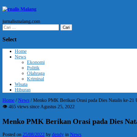
Jurnalis Malang
jurnalismalang.com
Cari
untuk:
Select
Home
News
Ekonomi
Politik
Olahraga
Kriminal
Wisata
Hiburan
Home
/
News
/
Menko PMK Berikan Orasi pada Dies Natalis ke-21
👁 465 views since Agustus 25, 2022
Menko PMK Berikan Orasi pada Dies Nata
Posted on
25/08/2022
by
dendy
in
News