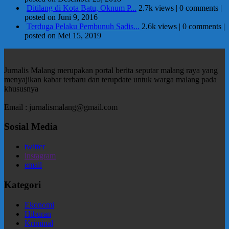
Ditilang di Kota Batu, Oknum P...
2.7k views
|
0 comments
|
posted on Juni 9, 2016
Terduga Pelaku Pembunuh Sadis...
2.6k views
|
0 comments
|
posted on Mei 15, 2019
Jurnalis Malang merupakan portal berita seputar malang raya yang
menyajikan kabar terbaru dan terupdate untuk warga malang pada
khususnya
Email : jurnalismalang@gmail.com
Sosial Media
twitter
instagram
email
Kategori
Ekonomi
Hiburan
Kriminal