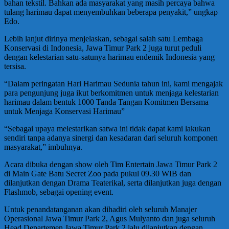
bahan tekstil. Bahkan ada masyarakat yang masih percaya bahwa
tulang harimau dapat menyembuhkan beberapa penyakit,” ungkap
Edo.
Lebih lanjut dirinya menjelaskan, sebagai salah satu Lembaga
Konservasi di Indonesia, Jawa Timur Park 2 juga turut peduli
dengan kelestarian satu-satunya harimau endemik Indonesia yang
tersisa.
“Dalam peringatan Hari Harimau Sedunia tahun ini, kami mengajak
para pengunjung juga ikut berkomitmen untuk menjaga kelestarian
harimau dalam bentuk 1000 Tanda Tangan Komitmen Bersama
untuk Menjaga Konservasi Harimau”
“Sebagai upaya melestarikan satwa ini tidak dapat kami lakukan
sendiri tanpa adanya sinergi dan kesadaran dari seluruh komponen
masyarakat,” imbuhnya.
Acara dibuka dengan show oleh Tim Entertain Jawa Timur Park 2
di Main Gate Batu Secret Zoo pada pukul 09.30 WIB dan
dilanjutkan dengan Drama Teaterikal, serta dilanjutkan juga dengan
Flashmob, sebagai opening event.
Untuk penandatanganan akan dihadiri oleh seluruh Manajer
Operasional Jawa Timur Park 2, Agus Mulyanto dan juga seluruh
Head Departemen Jawa Timur Park 2 lalu dilanjutkan dengan