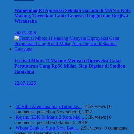
Wamendag RI Apresiasi Sekolah Garuda di MAN 2 Kota
Malang, Targetkan Lahir Generasi Unggul dan Berjiwa
Wirausaha
24/07/2026
Festival Mbois 11 Malang Menyala Diproyeksi Catat
Perputaran Uang Rp50 Miliar, Siap Digelar di Stadion
Gajayana
22/07/2026
Berita Terpopuler
40 Ribu Aremania Siap Turun ke...
14.5k views
|
0
comments
|
posted on November 9, 2022
Kejam, SDK St Maria 2 Kota Mal...
3.3k views
|
0
comments
|
posted on Oktober 5, 2018
Wisata Edukasi Susu Kota Batu...
2.9k views
|
0 comments
|
posted on Desember 23, 2018