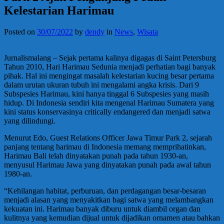
Kelestarian Harimau
Posted on
30/07/2022
by
dendy
in
News
,
Wisata
Jurnalismalang – Sejak pertama kalinya digagas di Saint Petersburg
Tahun 2010, Hari Harimau Sedunia menjadi perhatian bagi banyak
pihak. Hal ini mengingat masalah kelestarian kucing besar pertama
dalam urutan ukuran tubuh ini mengalami angka krisis. Dari 9
Subspesies Harimau, kini hanya tinggal 6 Subspesies yang masih
hidup. Di Indonesia sendiri kita mengenal Harimau Sumatera yang
kini status konservasinya critically endangered dan menjadi satwa
yang dilindungi.
Menurut Edo, Guest Relations Officer Jawa Timur Park 2, sejarah
panjang tentang harimau di Indonesia memang memprihatinkan,
Harimau Bali telah dinyatakan punah pada tahun 1930-an,
menyusul Harimau Jawa yang dinyatakan punah pada awal tahun
1980-an.
“Kehilangan habitat, perburuan, dan perdagangan besar-besaran
menjadi alasan yang menyakitkan bagi satwa yang melambangkan
kekuatan ini. Harimau banyak diburu untuk diambil organ dan
kulitnya yang kemudian dijual untuk dijadikan ornamen atau bahkan