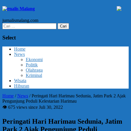
Jurnalis Malang
jurnalismalang.com
Cari
untuk:
Select
Home
News
Ekonomi
Politik
Olahraga
Kriminal
Wisata
Hiburan
Home
/
News
/
Peringati Hari Harimau Sedunia, Jatim Park 2 Ajak
Pengunjung Peduli Kelestarian Harimau
👁 675 views since Juli 30, 2022
Peringati Hari Harimau Sedunia, Jatim
Park 2 Ajak Pengunjung Peduli