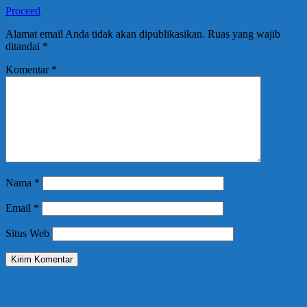
Proceed
Alamat email Anda tidak akan dipublikasikan.
Ruas yang wajib
ditandai
*
Komentar
*
Nama
*
Email
*
Situs Web
Berita Terbaru