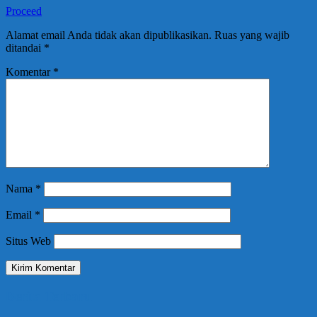
Proceed
Alamat email Anda tidak akan dipublikasikan.
Ruas yang wajib
ditandai
*
Komentar
*
Nama
*
Email
*
Situs Web
Berita Terbaru