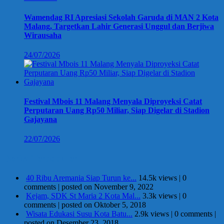
Wamendag RI Apresiasi Sekolah Garuda di MAN 2 Kota
Malang, Targetkan Lahir Generasi Unggul dan Berjiwa
Wirausaha
24/07/2026
Festival Mbois 11 Malang Menyala Diproyeksi Catat
Perputaran Uang Rp50 Miliar, Siap Digelar di Stadion
Gajayana
22/07/2026
Berita Terpopuler
40 Ribu Aremania Siap Turun ke...
14.5k views
|
0
comments
|
posted on November 9, 2022
Kejam, SDK St Maria 2 Kota Mal...
3.3k views
|
0
comments
|
posted on Oktober 5, 2018
Wisata Edukasi Susu Kota Batu...
2.9k views
|
0 comments
|
posted on Desember 23, 2018