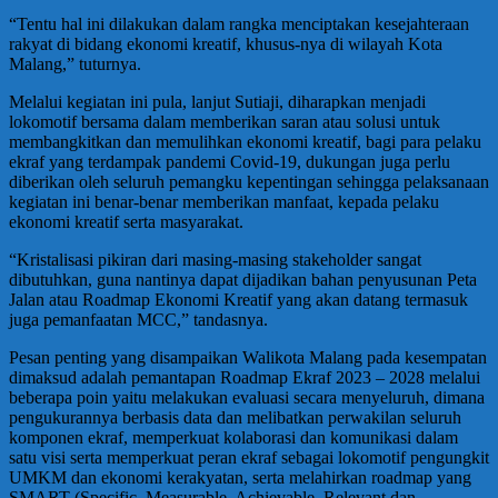
“Tentu hal ini dilakukan dalam rangka menciptakan kesejahteraan
rakyat di bidang ekonomi kreatif, khusus-nya di wilayah Kota
Malang,” tuturnya.
Melalui kegiatan ini pula, lanjut Sutiaji, diharapkan menjadi
lokomotif bersama dalam memberikan saran atau solusi untuk
membangkitkan dan memulihkan ekonomi kreatif, bagi para pelaku
ekraf yang terdampak pandemi Covid-19, dukungan juga perlu
diberikan oleh seluruh pemangku kepentingan sehingga pelaksanaan
kegiatan ini benar-benar memberikan manfaat, kepada pelaku
ekonomi kreatif serta masyarakat.
“Kristalisasi pikiran dari masing-masing stakeholder sangat
dibutuhkan, guna nantinya dapat dijadikan bahan penyusunan Peta
Jalan atau Roadmap Ekonomi Kreatif yang akan datang termasuk
juga pemanfaatan MCC,” tandasnya.
Pesan penting yang disampaikan Walikota Malang pada kesempatan
dimaksud adalah pemantapan Roadmap Ekraf 2023 – 2028 melalui
beberapa poin yaitu melakukan evaluasi secara menyeluruh, dimana
pengukurannya berbasis data dan melibatkan perwakilan seluruh
komponen ekraf, memperkuat kolaborasi dan komunikasi dalam
satu visi serta memperkuat peran ekraf sebagai lokomotif pengungkit
UMKM dan ekonomi kerakyatan, serta melahirkan roadmap yang
SMART (Specific, Measurable, Achievable, Relevant dan