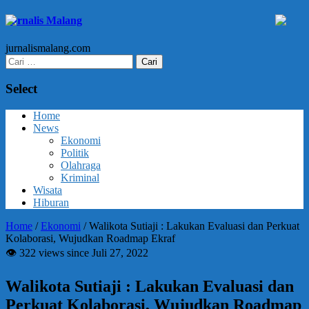
Jurnalis Malang
jurnalismalang.com
Cari
untuk:
Select
Home
News
Ekonomi
Politik
Olahraga
Kriminal
Wisata
Hiburan
Home
/
Ekonomi
/
Walikota Sutiaji : Lakukan Evaluasi dan Perkuat
Kolaborasi, Wujudkan Roadmap Ekraf
👁 322 views since Juli 27, 2022
Walikota Sutiaji : Lakukan Evaluasi dan
Perkuat Kolaborasi, Wujudkan Roadmap