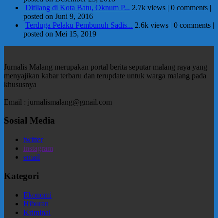
Ditilang di Kota Batu, Oknum P...
2.7k views
|
0 comments
|
posted on Juni 9, 2016
Terduga Pelaku Pembunuh Sadis...
2.6k views
|
0 comments
|
posted on Mei 15, 2019
Jurnalis Malang merupakan portal berita seputar malang raya yang
menyajikan kabar terbaru dan terupdate untuk warga malang pada
khususnya
Email : jurnalismalang@gmail.com
Sosial Media
twitter
instagram
email
Kategori
Ekonomi
Hiburan
Kriminal