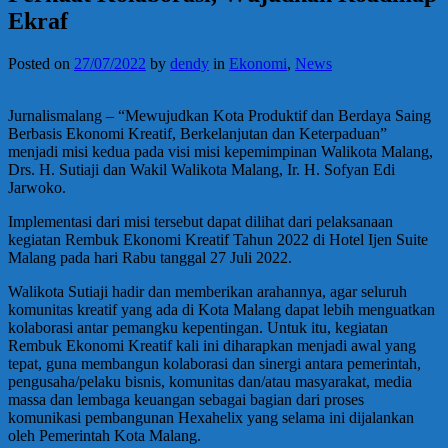
Ekraf
Posted on
27/07/2022
by
dendy
in
Ekonomi
,
News
Jurnalismalang – “Mewujudkan Kota Produktif dan Berdaya Saing
Berbasis Ekonomi Kreatif, Berkelanjutan dan Keterpaduan”
menjadi misi kedua pada visi misi kepemimpinan Walikota Malang,
Drs. H. Sutiaji dan Wakil Walikota Malang, Ir. H. Sofyan Edi
Jarwoko.
Implementasi dari misi tersebut dapat dilihat dari pelaksanaan
kegiatan Rembuk Ekonomi Kreatif Tahun 2022 di Hotel Ijen Suite
Malang pada hari Rabu tanggal 27 Juli 2022.
Walikota Sutiaji hadir dan memberikan arahannya, agar seluruh
komunitas kreatif yang ada di Kota Malang dapat lebih menguatkan
kolaborasi antar pemangku kepentingan. Untuk itu, kegiatan
Rembuk Ekonomi Kreatif kali ini diharapkan menjadi awal yang
tepat, guna membangun kolaborasi dan sinergi antara pemerintah,
pengusaha/pelaku bisnis, komunitas dan/atau masyarakat, media
massa dan lembaga keuangan sebagai bagian dari proses
komunikasi pembangunan Hexahelix yang selama ini dijalankan
oleh Pemerintah Kota Malang.