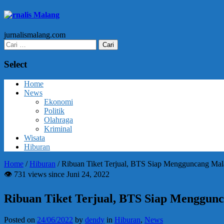
Jurnalis Malang
jurnalismalang.com
Cari
untuk:
Select
Home
News
Ekonomi
Politik
Olahraga
Kriminal
Wisata
Hiburan
Home
/
Hiburan
/
Ribuan Tiket Terjual, BTS Siap Mengguncang Mal
👁 731 views since Juni 24, 2022
Ribuan Tiket Terjual, BTS Siap Menggun
Posted on
24/06/2022
by
dendy
in
Hiburan
,
News