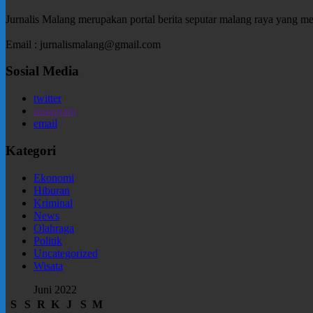
Jurnalis Malang merupakan portal berita seputar malang raya yang m
Email : jurnalismalang@gmail.com
Sosial Media
twitter
instagram
email
Kategori
Ekonomi
Hiburan
Kriminal
News
Olahraga
Politik
Uncategorized
Wisata
Juni 2022
S
S
R
K
J
S
M