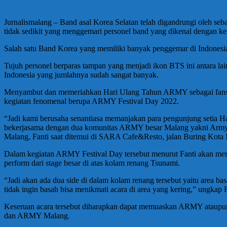
Jurnalismalang – Band asal Korea Selatan telah digandrungi oleh seba
tidak sedikit yang menggemari personel band yang dikenal dengan ke
Salah satu Band Korea yang memiliki banyak penggemar di Indonesia
Tujuh personel berparas tampan yang menjadi ikon BTS ini antara l
Indonesia yang jumlahnya sudah sangat banyak.
Menyambut dan memeriahkan Hari Ulang Tahun ARMY sebagai fansba
kegiatan fenomenal berupa ARMY Festival Day 2022.
“Jadi kami berusaha senantiasa memanjakan para pengunjung setia H
bekerjasama dengan dua komunitas ARMY besar Malang yakni Army
Malang, Fanti saat ditemui di SARA Cafe&Resto, jalan Buring Kota
Dalam kegiatan ARMY Festival Day tersebut menurut Fanti akan men
perform dari stage besar di atas kolam renang Tsunami.
“Jadi akan ada dua side di dalam kolam renang tersebut yaitu area ba
tidak ingin basah bisa menikmati acara di area yang kering,” ungkap F
Keseruan acara tersebut diharapkan dapat memuaskan ARMY ataupun p
dan ARMY Malang.