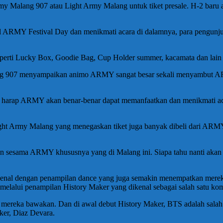
Army Malang 907 atau Light Army Malang untuk tiket presale. H-2 baru
real ARMY Festival Day dan menikmati acara di dalamnya, para pengunj
eperti Lucky Box, Goodie Bag, Cup Holder summer, kacamata dan lain s
ang 907 menyampaikan animo ARMY sangat besar sekali menyambut A
ami harap ARMY akan benar-benar dapat memanfaatkan dan menikmati a
ght Army Malang yang menegaskan tiket juga banyak dibeli dari ARMY 
n sesama ARMY khususnya yang di Malang ini. Siapa tahu nanti aka
dikenal dengan penampilan dance yang juga semakin menempatkan merek
melalui penampilan History Maker yang dikenal sebagai salah satu kom
g mereka bawakan. Dan di awal debut History Maker, BTS adalah salah 
ker, Diaz Devara.