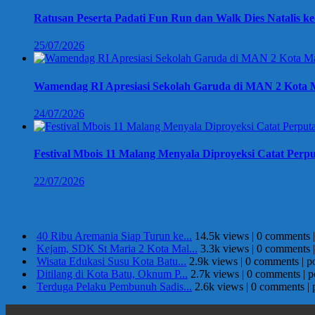
Ratusan Peserta Padati Fun Run dan Walk Dies Natalis k
25/07/2026
Wamendag RI Apresiasi Sekolah Garuda di MAN 2 Kota M
24/07/2026
Festival Mbois 11 Malang Menyala Diproyeksi Catat Perpu
22/07/2026
Berita Terpopuler
40 Ribu Aremania Siap Turun ke...
14.5k views
|
0 comments
Kejam, SDK St Maria 2 Kota Mal...
3.3k views
|
0 comments
Wisata Edukasi Susu Kota Batu...
2.9k views
|
0 comments
|
p
Ditilang di Kota Batu, Oknum P...
2.7k views
|
0 comments
|
p
Terduga Pelaku Pembunuh Sadis...
2.6k views
|
0 comments
|