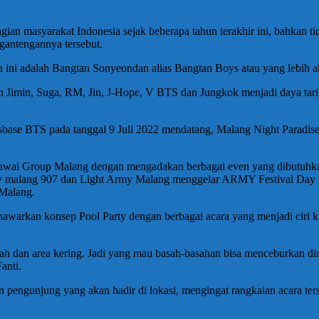
gian masyarakat Indonesia sejak beberapa tahun terakhir ini, bahkan t
gantengannya tersebut.
 ini adalah Bangtan Sonyeondan alias Bangtan Boys atau yang lebih 
ain Jimin, Suga, RM, Jin, J-Hope, V BTS dan Jungkok menjadi daya ta
se BTS pada tanggal 9 Juli 2022 mendatang, Malang Night Paradise 
awai Group Malang dengan mengadakan berbagai even yang dibutuhkan 
 malang 907 dan Light Army Malang menggelar ARMY Festival Day 
 Malang.
awarkan konsep Pool Party dengan berbagai acara yang menjadi ciri
sah dan area kering. Jadi yang mau basah-basahan bisa menceburkan dir
anti.
engunjung yang akan hadir di lokasi, mengingat rangkaian acara ters