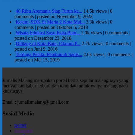
40 Ribu Aremania Siap Turun ke...
14.5k views
|
0
comments
|
posted on November 9, 2022
Kejam, SDK St Maria 2 Kota Mal...
3.3k views
|
0
comments
|
posted on Oktober 5, 2018
Wisata Edukasi Susu Kota Batu...
2.9k views
|
0 comments
|
posted on Desember 23, 2018
Ditilang di Kota Batu, Oknum P...
2.7k views
|
0 comments
|
posted on Juni 9, 2016
Terduga Pelaku Pembunuh Sadis...
2.6k views
|
0 comments
|
posted on Mei 15, 2019
Jurnalis Malang merupakan portal berita seputar malang raya yang
menyajikan kabar terbaru dan terupdate untuk warga malang pada
khususnya
Email : jurnalismalang@gmail.com
Sosial Media
twitter
instagram