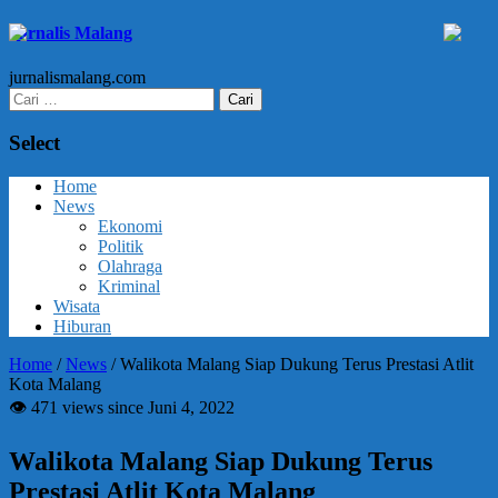
Jurnalis Malang
jurnalismalang.com
Cari
untuk:
Select
Home
News
Ekonomi
Politik
Olahraga
Kriminal
Wisata
Hiburan
Home
/
News
/
Walikota Malang Siap Dukung Terus Prestasi Atlit
Kota Malang
👁 471 views since Juni 4, 2022
Walikota Malang Siap Dukung Terus
Prestasi Atlit Kota Malang