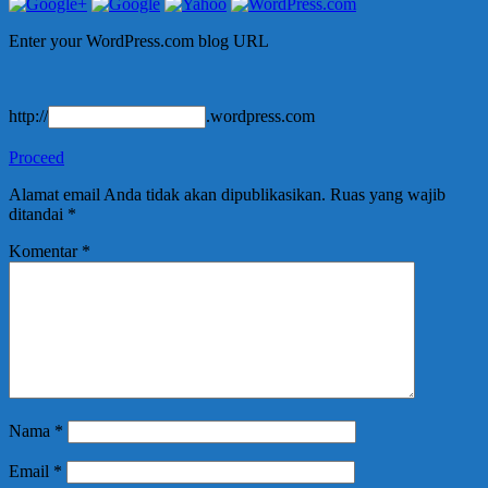
Enter your WordPress.com blog URL
http://
.wordpress.com
Proceed
Alamat email Anda tidak akan dipublikasikan.
Ruas yang wajib
ditandai
*
Komentar
*
Nama
*
Email
*