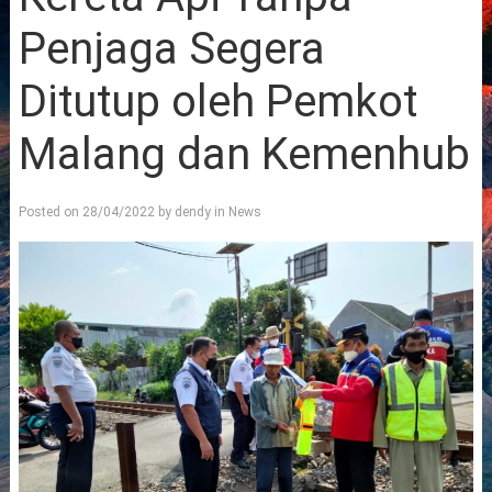
Penjaga Segera
Ditutup oleh Pemkot
Malang dan Kemenhub
Posted on
28/04/2022
by
dendy
in
News