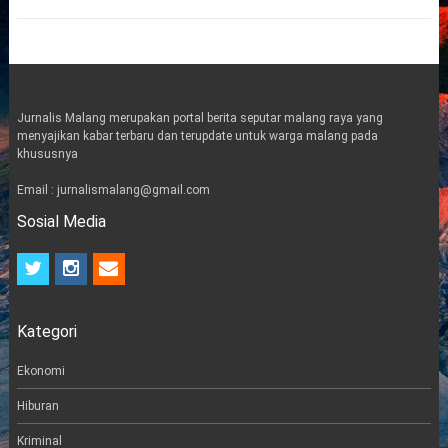
Jurnalis Malang merupakan portal berita seputar malang raya yang
menyajikan kabar terbaru dan terupdate untuk warga malang pada
khususnya
Email : jurnalismalang@gmail.com
Sosial Media
t
i
e
w
n
m
i
s
a
t
t
i
Kategori
t
a
l
e
g
r
r
Ekonomi
a
m
Hiburan
Kriminal