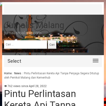
Jurnalis Malang
jurnalismalang.com
Cari
untuk:
Select
Home
/
News
/
Pintu Perlintasan Kereta Api Tanpa Penjaga Segera Ditutup
oleh Pemkot Malang dan Kemenhub
👁 762 views since April 28, 2022
Pintu Perlintasan
Kereta Api Tanpa