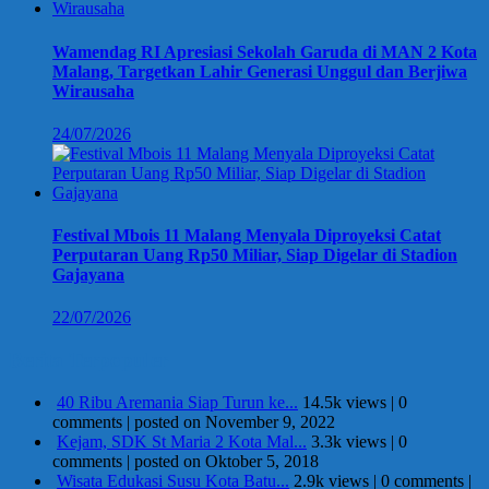
Wamendag RI Apresiasi Sekolah Garuda di MAN 2 Kota
Malang, Targetkan Lahir Generasi Unggul dan Berjiwa
Wirausaha
24/07/2026
Festival Mbois 11 Malang Menyala Diproyeksi Catat
Perputaran Uang Rp50 Miliar, Siap Digelar di Stadion
Gajayana
22/07/2026
Berita Terpopuler
40 Ribu Aremania Siap Turun ke...
14.5k views
|
0
comments
|
posted on November 9, 2022
Kejam, SDK St Maria 2 Kota Mal...
3.3k views
|
0
comments
|
posted on Oktober 5, 2018
Wisata Edukasi Susu Kota Batu...
2.9k views
|
0 comments
|