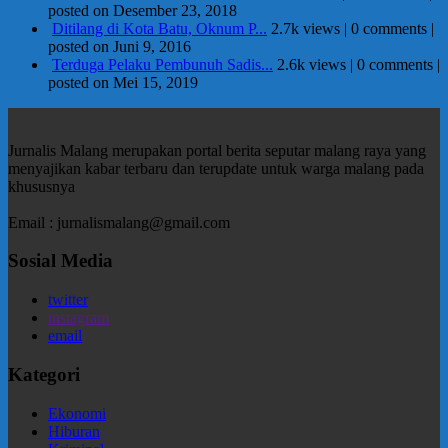
posted on Desember 23, 2018
Ditilang di Kota Batu, Oknum P...
2.7k views
|
0 comments
|
posted on Juni 9, 2016
Terduga Pelaku Pembunuh Sadis...
2.6k views
|
0 comments
|
posted on Mei 15, 2019
Jurnalis Malang merupakan portal berita seputar malang raya yang
menyajikan kabar terbaru dan terupdate untuk warga malang pada
khususnya
Email : jurnalismalang@gmail.com
Sosial Media
twitter
instagram
email
Kategori
Ekonomi
Hiburan