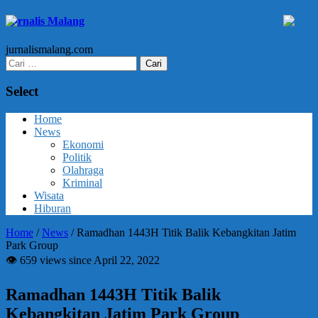
Jurnalis Malang
jurnalismalang.com
Cari
untuk:
Select
Home
News
Ekonomi
Politik
Olahraga
Kriminal
Wisata
Hiburan
Home
/
News
/
Ramadhan 1443H Titik Balik Kebangkitan Jatim
Park Group
👁 659 views since April 22, 2022
Ramadhan 1443H Titik Balik
Kebangkitan Jatim Park Group