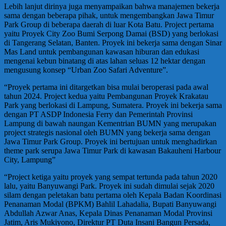
Lebih lanjut dirinya juga menyampaikan bahwa manajemen bekerja
sama dengan beberapa pihak, untuk mengembangkan Jawa Timur
Park Group di beberapa daerah di luar Kota Batu. Project pertama
yaitu Proyek City Zoo Bumi Serpong Damai (BSD) yang berlokasi
di Tangerang Selatan, Banten. Proyek ini bekerja sama dengan Sinar
Mas Land untuk pembangunan kawasan hiburan dan edukasi
mengenai kebun binatang di atas lahan seluas 12 hektar dengan
mengusung konsep “Urban Zoo Safari Adventure”.
“Proyek pertama ini ditargetkan bisa mulai beroperasi pada awal
tahun 2024. Project kedua yaitu Pembangunan Proyek Krakatau
Park yang berlokasi di Lampung, Sumatera. Proyek ini bekerja sama
dengan PT ASDP Indonesia Ferry dan Pemerintah Provinsi
Lampung di bawah naungan Kementrian BUMN yang merupakan
project strategis nasional oleh BUMN yang bekerja sama dengan
Jawa Timur Park Group. Proyek ini bertujuan untuk menghadirkan
theme park serupa Jawa Timur Park di kawasan Bakauheni Harbour
City, Lampung”
“Project ketiga yaitu proyek yang sempat tertunda pada tahun 2020
lalu, yaitu Banyuwangi Park. Proyek ini sudah dimulai sejak 2020
silam dengan peletakan batu pertama oleh Kepala Badan Koordinasi
Penanaman Modal (BPKM) Bahlil Lahadalia, Bupati Banyuwangi
Abdullah Azwar Anas, Kepala Dinas Penanaman Modal Provinsi
Jatim, Aris Mukiyono, Direktur PT Duta Insani Bangun Persada,