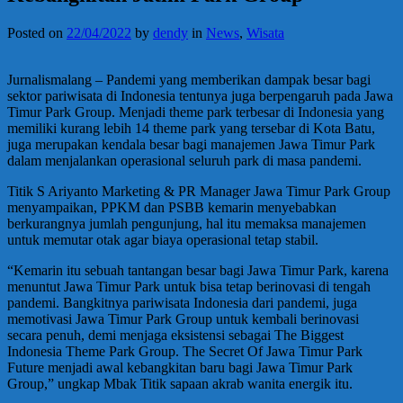
Posted on
22/04/2022
by
dendy
in
News
,
Wisata
Jurnalismalang – Pandemi yang memberikan dampak besar bagi
sektor pariwisata di Indonesia tentunya juga berpengaruh pada Jawa
Timur Park Group. Menjadi theme park terbesar di Indonesia yang
memiliki kurang lebih 14 theme park yang tersebar di Kota Batu,
juga merupakan kendala besar bagi manajemen Jawa Timur Park
dalam menjalankan operasional seluruh park di masa pandemi.
Titik S Ariyanto Marketing & PR Manager Jawa Timur Park Group
menyampaikan, PPKM dan PSBB kemarin menyebabkan
berkurangnya jumlah pengunjung, hal itu memaksa manajemen
untuk memutar otak agar biaya operasional tetap stabil.
“Kemarin itu sebuah tantangan besar bagi Jawa Timur Park, karena
menuntut Jawa Timur Park untuk bisa tetap berinovasi di tengah
pandemi. Bangkitnya pariwisata Indonesia dari pandemi, juga
memotivasi Jawa Timur Park Group untuk kembali berinovasi
secara penuh, demi menjaga eksistensi sebagai The Biggest
Indonesia Theme Park Group. The Secret Of Jawa Timur Park
Future menjadi awal kebangkitan baru bagi Jawa Timur Park
Group,” ungkap Mbak Titik sapaan akrab wanita energik itu.