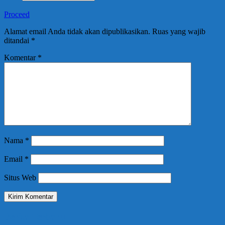
Proceed
Alamat email Anda tidak akan dipublikasikan.
Ruas yang wajib
ditandai
*
Komentar
*
Nama
*
Email
*
Situs Web
Berita Terbaru