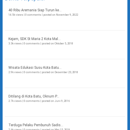
40 Ribu Aremania Siap Turun ke...
14.5k views
|
0 comments
|
posted on November 9, 2022
Kejam, SDK St Maria 2 Kota Mal...
3.3k views
|
0 comments
|
posted on Oktober 5, 2018
Wisata Edukasi Susu Kota Batu...
2.9k views
|
0 comments
|
posted on Desember 23, 2018
Ditilang di Kota Batu, Oknum P...
2.7k views
|
0 comments
|
posted on Juni 9, 2016
Terduga Pelaku Pembunuh Sadis...
2.6k views
|
0 comments
|
posted on Mei 15, 2019