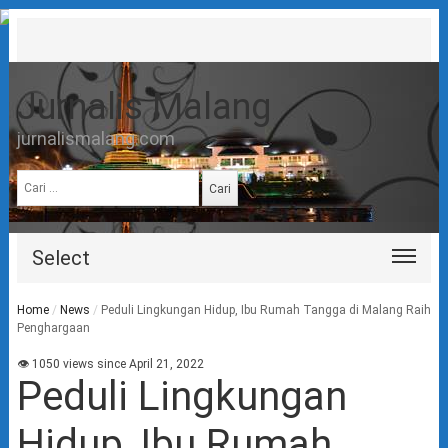
Jurnalis Malang
jurnalismalang.com
Cari
untuk:
Select
Home
/
News
/
Peduli Lingkungan Hidup, Ibu Rumah Tangga di Malang Raih
Penghargaan
👁 1050 views since April 21, 2022
Peduli Lingkungan
Hidup, Ibu Rumah