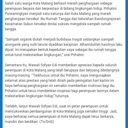
Salah satu warga Kota Malang berhasil meraih penghargaan sebagai
perempuan berjasa dan berprestasi di bidang lingkungan hidup. Prihatini
Purwaningtyas menjadi satu-satunya dari Kota Malang yang meraih
penghargaan tersebut. Ibu Rumah Tangga dari kelurahan Bandungrejosari
Kecamatan Sukun tersebut dinilai sukses mengelola sampah rumah
tangga.
“Sampah organik diolah menjadi budidaya magot sedangkan sampah
anorganik yang sulit terurai dijadikan kerajinan. Alhamdulilah hasilnya laku
dijual. Ini merupakan bentuk kepedulian saya sebagai ibu rumah tangga
untuk turut melestarikan lingkungan,” urai Prihatini.
Sementara itu, Wawali Sofyan Edi memberikan apresiasi kepada seluruh
perempuan di Kota Malang yang telah berupaya dan berjuang dibidangnya
masing-masing. “Terkhusus untuk ibu Prihatini, saya mengucapkan
selamat atas prestasi yang telah diraih pada peringatan hari kartini ini.
Saya berharap penghargaan ini semakin memberikan motivasi bagi ibu
Prihatini untuk terus memberikan inspirasi bagi perempuan lainnya dalam
melestarikan lingkungan hidup,” tuturnya.
Terlebih, lanjut Wawali Sofyan Edi, saat ini peran perempuan untuk
mensukseskan pembangunan di Kota Malang juga semakin tinggi. Jadi,
saya berharap semua perempuan di Kota Malang dapat terus berkarya,
mandiri dan berdikari. (Ts/DnD)