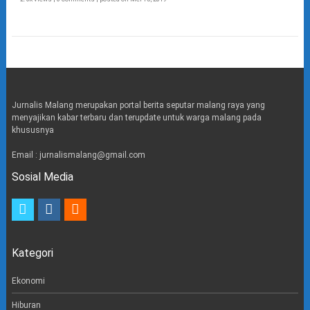
Jurnalis Malang merupakan portal berita seputar malang raya yang
menyajikan kabar terbaru dan terupdate untuk warga malang pada
khususnya
Email : jurnalismalang@gmail.com
Sosial Media
t
i
e
w
n
m
i
s
a
t
t
i
Kategori
t
a
l
e
g
r
r
Ekonomi
a
m
Hiburan