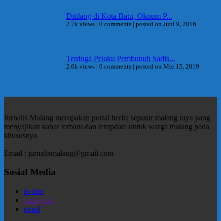
Ditilang di Kota Batu, Oknum P...
2.7k views
|
0 comments
|
posted on Juni 9, 2016
Terduga Pelaku Pembunuh Sadis...
2.6k views
|
0 comments
|
posted on Mei 15, 2019
Jurnalis Malang merupakan portal berita seputar malang raya yang
menyajikan kabar terbaru dan terupdate untuk warga malang pada
khususnya
Email : jurnalismalang@gmail.com
Sosial Media
twitter
instagram
email