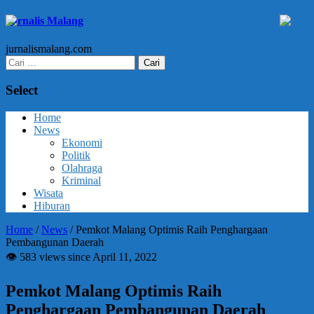
Jurnalis Malang
jurnalismalang.com
Cari
untuk:
Select
Home
News
Ekonomi
Politik
Olahraga
Kriminal
Wisata
Hiburan
Home
/
News
/
Pemkot Malang Optimis Raih Penghargaan
Pembangunan Daerah
👁 583 views since April 11, 2022
Pemkot Malang Optimis Raih
Penghargaan Pembangunan Daerah