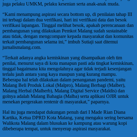
juga pelaku UMKM, pelaku kesenian serta anak-anak muda.
“Kami menampung aspirasi secara bottom up, di penilaian tahap III
ini terbagi dalam dua verifikasi, hari ini verifikasi data dan besok
verifikasi lapangan. Tinggal melihat besok, apakah perencanaan dan
pembangunan yang dilakukan Pemkot Malang sudah sustainable
atau tidak, dengan mengcompare kepada masyarakat dan komunitas
terkait pembangunan selama ini,” imbuh Sutiaji saat ditemui
jurnalismalang.com.
“Terkait adanya angka kemiskinan yang disampaikan oleh tim
penilai, menurut saya di kota manapun pasti ada tingkat kemiskinan,
tinggal bagaimana kita mengolahnya agar tidak terjadi kesenjangan
terlalu jauh antara yang kaya maupun yang kurang mampu.
Beberapa hal telah dilakukan dalam penanganan pandemi, yaitu
Malang Beli Produk Lokal (Malpro), Malang Berbagi (Malber),
Malang Herbal (Malherb), Malang Digital Service (Maldis) dan
golnya adalah Malang Bahagia (Malba) serta aplikasi OJIR untuk
menekan pergerakan rentenir di masyarakat,” paparnya.
Hal itu juga mendapat dukungan penuh dari I Made Rian Diana
Kartika, Ketua DPRD Kota Malang, yang mengaku sering bersama
Walikota Malang dalam blusukan ke kampung atau warung kopi
dibeberapa tempat, untuk menyerap aspirasi masyarakat.