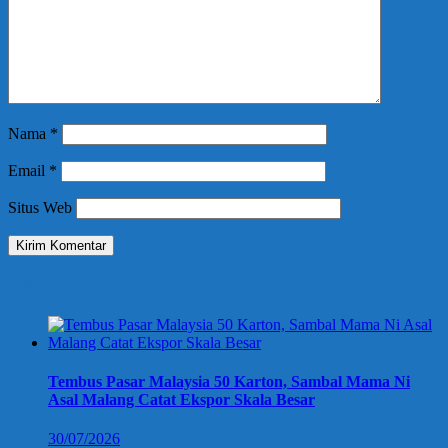
Nama
*
Email
*
Situs Web
Berita Terbaru
Tembus Pasar Malaysia 50 Karton, Sambal Mama Ni
Asal Malang Catat Ekspor Skala Besar
30/07/2026