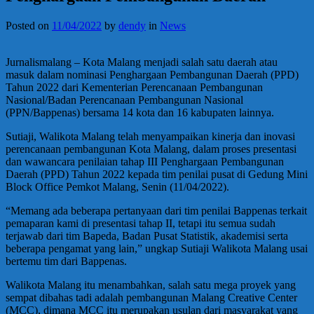
Posted on
11/04/2022
by
dendy
in
News
Jurnalismalang – Kota Malang menjadi salah satu daerah atau
masuk dalam nominasi Penghargaan Pembangunan Daerah (PPD)
Tahun 2022 dari Kementerian Perencanaan Pembangunan
Nasional/Badan Perencanaan Pembangunan Nasional
(PPN/Bappenas) bersama 14 kota dan 16 kabupaten lainnya.
Sutiaji, Walikota Malang telah menyampaikan kinerja dan inovasi
perencanaan pembangunan Kota Malang, dalam proses presentasi
dan wawancara penilaian tahap III Penghargaan Pembangunan
Daerah (PPD) Tahun 2022 kepada tim penilai pusat di Gedung Mini
Block Office Pemkot Malang, Senin (11/04/2022).
“Memang ada beberapa pertanyaan dari tim penilai Bappenas terkait
pemaparan kami di presentasi tahap II, tetapi itu semua sudah
terjawab dari tim Bapeda, Badan Pusat Statistik, akademisi serta
beberapa pengamat yang lain,” ungkap Sutiaji Walikota Malang usai
bertemu tim dari Bappenas.
Walikota Malang itu menambahkan, salah satu mega proyek yang
sempat dibahas tadi adalah pembangunan Malang Creative Center
(MCC), dimana MCC itu merupakan usulan dari masyarakat yang