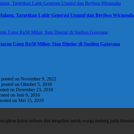
alang, Targetkan Lahir Generasi Unggul dan Berjiwa Wirausah
taran Uang Rp50 Miliar, Siap Digelar di Stadion Gajayana
|
posted on November 9, 2022
|
posted on Oktober 5, 2018
osted on Desember 23, 2018
osted on Juni 9, 2016
posted on Mei 15, 2019
enyajikan kabar terbaru dan terupdate untuk warga malang pada khusu