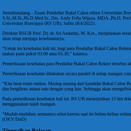
Jurnalismalang – Enam Pendaftar Bakal Calon rektor Universitas Braw
S.Si.,M.Si.,Ph.D.Med.Sc, Drs. Andy Fefta Wijaya, MDA.,Ph.D, Prof.
Universitas Brawijaya (RS UB), Sabtu (8/4/2022).
Direktur RSUB Prof. Dr. dr. Sri Andarini, M. Kes., menjelaskan sera
akan tetap menjaga kesehatannya.
“Untuk tes kesehatan kali ini, bagi para Pendaftar Bakal Calon Rektor
makan pada pukul 03.00 atau 03.30,” katanya.
Pemeriksaan kesehatan para Pendaftar Bakal Calon Rektor tersebut ak
Pemeriksaan kesehatan dilakukan secara paralel di setiap ruangan yan
“Kita buat enam station. Masing masing dari kandidat Bakal Calon Rek
dan bergiliran antara satu dengan yang lain. Sehingga akan mengefis
Pada pemeriksaan kesehatan kali ini, RS UB menerjunkan 15 tim dokt
menggunakan tujuh ruangan.
“Mudah-mudahan semuanya sehat karena saat ini beliau-beliau sedan
(OKY/DnD)
Tinggalkan Balasan