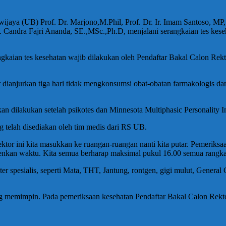
ijaya (UB) Prof. Dr. Marjono,M.Phil, Prof. Dr. Ir. Imam Santoso, MP,
 Candra Fajri Ananda, SE.,MSc.,Ph.D, menjalani serangkaian tes keseh
ngkaian tes kesehatan wajib dilakukan oleh Pendaftar Bakal Calon Rekt
 dianjurkan tiga hari tidak mengkonsumsi obat-obatan farmakologis dan 
an dilakukan setelah psikotes dan Minnesota Multiphasic Personality I
g telah disediakan oleh tim medis dari RS UB.
tor ini kita masukkan ke ruangan-ruangan nanti kita putar. Pemeriksaan
ienkan waktu. Kita semua berharap maksimal pukul 16.00 semua rangkaia
er spesialis, seperti Mata, THT, Jantung, rontgen, gigi mulut, Gener
g memimpin. Pada pemeriksaan kesehatan Pendaftar Bakal Calon Rektor