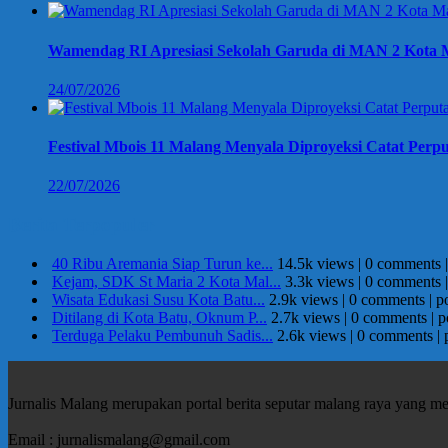
Wamendag RI Apresiasi Sekolah Garuda di MAN 2 Kota M
24/07/2026
Festival Mbois 11 Malang Menyala Diproyeksi Catat Perpu
22/07/2026
Berita Terpopuler
40 Ribu Aremania Siap Turun ke...
14.5k views
|
0 comments
Kejam, SDK St Maria 2 Kota Mal...
3.3k views
|
0 comments
Wisata Edukasi Susu Kota Batu...
2.9k views
|
0 comments
|
p
Ditilang di Kota Batu, Oknum P...
2.7k views
|
0 comments
|
p
Terduga Pelaku Pembunuh Sadis...
2.6k views
|
0 comments
|
Jurnalis Malang merupakan portal berita seputar malang raya yang m
Email : jurnalismalang@gmail.com