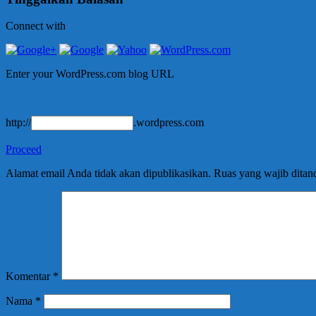
Connect with
Enter your WordPress.com blog URL
http://
.wordpress.com
Proceed
Alamat email Anda tidak akan dipublikasikan.
Ruas yang wajib ditan
Komentar
*
Nama
*