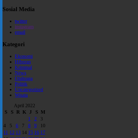
Sosial Media
twitter
instagram
email
Kategori
Ekonomi
Hiburan
Kriminal
News
Olahraga
Politik
Uncategorized
Wisata
April 2022
S
S
R
K
J
S
M
1
2
3
4
5
6
7
8
9
10
11
12
13
14
15
16
17