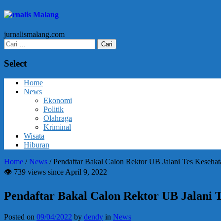
Jurnalis Malang
jurnalismalang.com
Cari
untuk:
Select
Home
News
Ekonomi
Politik
Olahraga
Kriminal
Wisata
Hiburan
Home
/
News
/
Pendaftar Bakal Calon Rektor UB Jalani Tes Kesehat
👁 739 views since April 9, 2022
Pendaftar Bakal Calon Rektor UB Jalani 
Posted on
09/04/2022
by
dendy
in
News