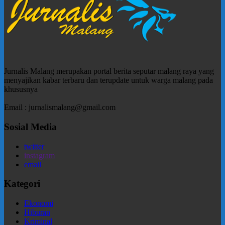
Jurnalis Malang merupakan portal berita seputar malang raya yang
menyajikan kabar terbaru dan terupdate untuk warga malang pada
khususnya
Email : jurnalismalang@gmail.com
Sosial Media
twitter
instagram
email
Kategori
Ekonomi
Hiburan
Kriminal