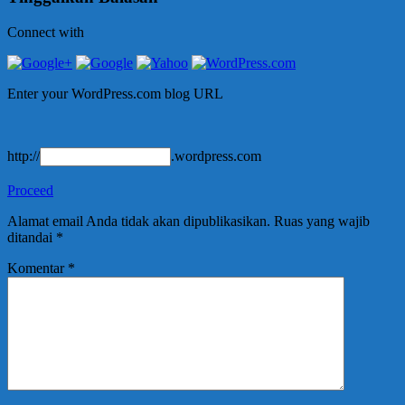
Connect with
Enter your WordPress.com blog URL
http://
.wordpress.com
Proceed
Alamat email Anda tidak akan dipublikasikan.
Ruas yang wajib
ditandai
*
Komentar
*