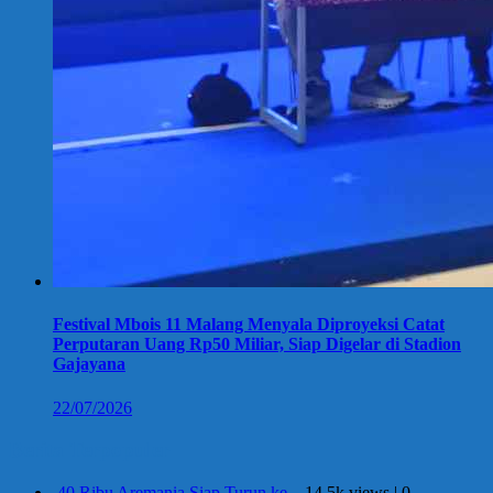
Festival Mbois 11 Malang Menyala Diproyeksi Catat
Perputaran Uang Rp50 Miliar, Siap Digelar di Stadion
Gajayana
22/07/2026
Berita Terpopuler
40 Ribu Aremania Siap Turun ke...
14.5k views
|
0