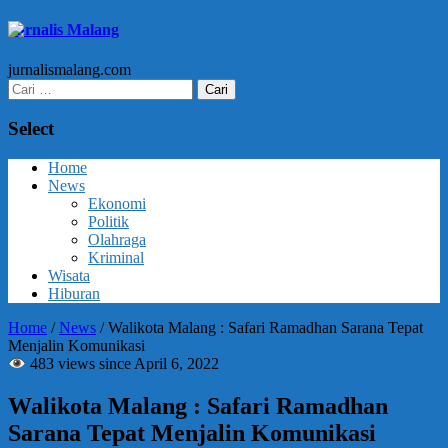
Jurnalis Malang
jurnalismalang.com
Cari
untuk:
Select
Home
News
Ekonomi
Politik
Olahraga
Kriminal
Wisata
Hiburan
Home
/
News
/
Walikota Malang : Safari Ramadhan Sarana Tepat
Menjalin Komunikasi
483 views since April 6, 2022
Walikota Malang : Safari Ramadhan
Sarana Tepat Menjalin Komunikasi