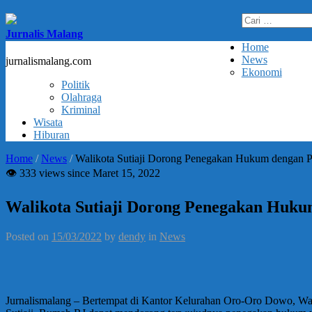
Cari
untuk:
Jurnalis Malang
Home
News
jurnalismalang.com
Ekonomi
Politik
Olahraga
Kriminal
Wisata
Hiburan
Home
/
News
/
Walikota Sutiaji Dorong Penegakan Hukum dengan P
👁 333 views since Maret 15, 2022
Walikota Sutiaji Dorong Penegakan Huku
Posted on
15/03/2022
by
dendy
in
News
Jurnalismalang – Bertempat di Kantor Kelurahan Oro-Oro Dowo, Wali