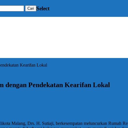
Select
endekatan Kearifan Lokal
m dengan Pendekatan Kearifan Lokal
kota Malang, Drs. H. Sutiaji, berkesempatan meluncurkan Rumah Resto