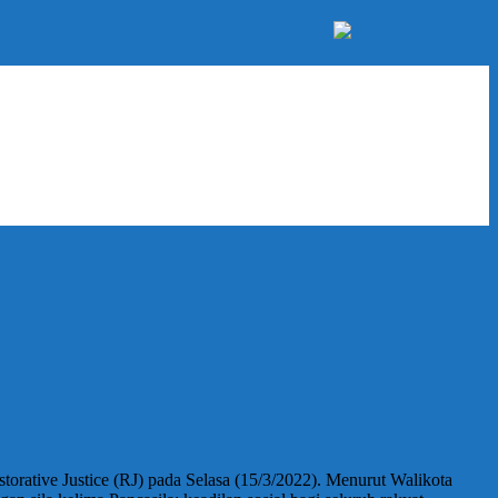
rative Justice (RJ) pada Selasa (15/3/2022). Menurut Walikota