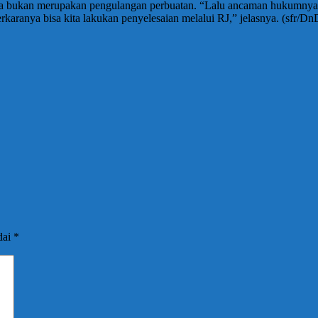
nya bukan merupakan pengulangan perbuatan. “Lalu ancaman hukumnya ti
-perkaranya bisa kita lakukan penyelesaian melalui RJ,” jelasnya. (sfr/Dn
dai
*