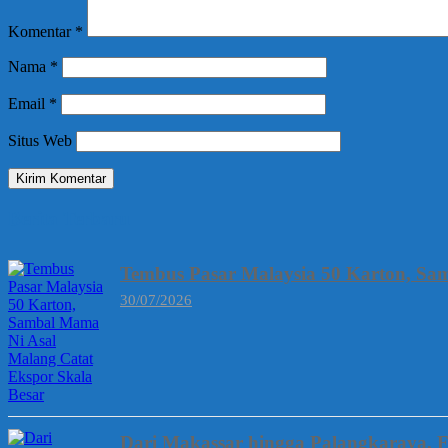
Komentar
*
Nama
*
Email
*
Situs Web
Berita Terbaru
Tembus Pasar Malaysia 50 Karton, Sa
30/07/2026
Dari Makassar hingga Palangkaraya, 