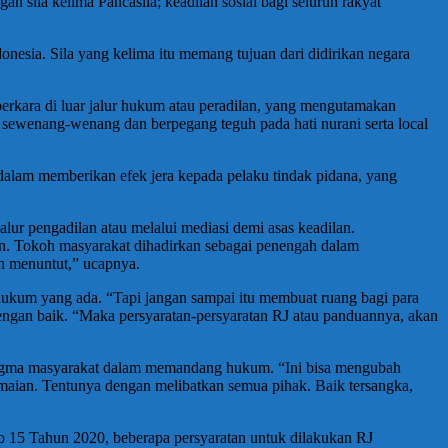
 sila kelima Pancasila; keadilan sosial bagi seluruh rakyat
donesia. Sila yang kelima itu memang tujuan dari didirikan negara
kara di luar jalur hukum atau peradilan, yang mengutamakan
ak sewenang-wenang dan berpegang teguh pada hati nurani serta local
dalam memberikan efek jera kepada pelaku tindak pidana, yang
alur pengadilan atau melalui mediasi demi asas keadilan.
an. Tokoh masyarakat dihadirkan sebagai penengah dalam
ih menuntut,” ucapnya.
ukum yang ada. “Tapi jangan sampai itu membuat ruang bagi para
engan baik. “Maka persyaratan-persyaratan RJ atau panduannya, akan
digma masyarakat dalam memandang hukum. “Ini bisa mengubah
amaian. Tentunya dengan melibatkan semua pihak. Baik tersangka,
 no 15 Tahun 2020, beberapa persyaratan untuk dilakukan RJ