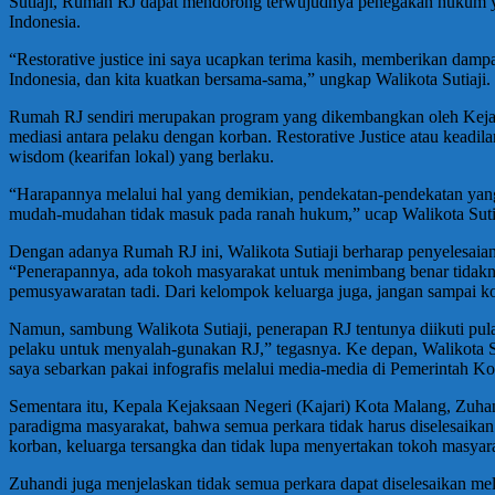
Sutiaji, Rumah RJ dapat mendorong terwujudnya penegakan hukum yang 
Indonesia.
“Restorative justice ini saya ucapkan terima kasih, memberikan dampa
Indonesia, dan kita kuatkan bersama-sama,” ungkap Walikota Sutiaji.
Rumah RJ sendiri merupakan program yang dikembangkan oleh Kejak
mediasi antara pelaku dengan korban. Restorative Justice atau keadil
wisdom (kearifan lokal) yang berlaku.
“Harapannya melalui hal yang demikian, pendekatan-pendekatan yang 
mudah-mudahan tidak masuk pada ranah hukum,” ucap Walikota Sutia
Dengan adanya Rumah RJ ini, Walikota Sutiaji berharap penyelesaian m
“Penerapannya, ada tokoh masyarakat untuk menimbang benar tidakny
pemusyawaratan tadi. Dari kelompok keluarga juga, jangan sampai ko
Namun, sambung Walikota Sutiaji, penerapan RJ tentunya diikuti p
pelaku untuk menyalah-gunakan RJ,” tegasnya. Ke depan, Walikota Su
saya sebarkan pakai infografis melalui media-media di Pemerintah K
Sementara itu, Kepala Kejaksaan Negeri (Kajari) Kota Malang, Zu
paradigma masyarakat, bahwa semua perkara tidak harus diselesaikan
korban, keluarga tersangka dan tidak lupa menyertakan tokoh masyar
Zuhandi juga menjelaskan tidak semua perkara dapat diselesaikan mel