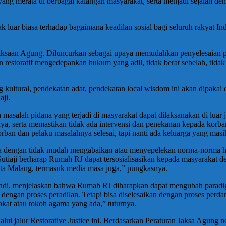
merata di berbagai kalangan masyarakat, serta menjadi sejalan dengan
k luar biasa terhadap bagaimana keadilan sosial bagi seluruh rakyat In
saan Agung. Diluncurkan sebagai upaya memudahkan penyelesaian per
an restoratif mengedepankan hukum yang adil, tidak berat sebelah, tid
kultural, pendekatan adat, pendekatan local wisdom ini akan dipakai 
ji.
asalah pidana yang terjadi di masyarakat dapat dilaksanakan di luar j
a, serta memastikan tidak ada intervensi dan penekanan kepada korb
rban dan pelaku masalahnya selesai, tapi nanti ada keluarga yang mas
ula dengan tidak mudah mengabaikan atau menyepelekan norma-norma h
tiaji berharap Rumah RJ dapat tersosialisasikan kepada masyarakat d
ota Malang, termasuk media masa juga,” pungkasnya.
handi, menjelaskan bahwa Rumah RJ diharapkan dapat mengubah para
 dengan proses peradilan. Tetapi bisa diselesaikan dengan proses perd
akat atau tokoh agama yang ada,” tuturnya.
alui jalur Restorative Justice ini. Berdasarkan Peraturan Jaksa Agung