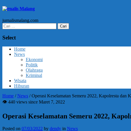
Jurnalis Malang
jurnalismalang.com
Cari
untuk:
Select
Home
News
Ekonomi
Politik
Olahraga
Kriminal
Wisata
Hiburan
Home
/
News
/
Operasi Keselamatan Semeru 2022, Kapolresta dan 
👁 440 views since Maret 7, 2022
Operasi Keselamatan Semeru 2022, Kapol
Posted on
07/03/2022
by
dendy
in
News