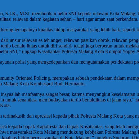
o, S.I.K., M.SI. memberikan helm SNI kepada relawan Kota Malang,
tasi relawan dalam kegiatan sehari – hari agar aman saat berkendara.
g tercapainya kualitas hidup masyarakat yang lebih baik, seperti te
 dari unsur relawan es teh anget, relawan pasukan obrok, relawan pen
tertib berlalu lintas untuk diri sendiri, tetapi juga berperan untuk m
i helm SNI,” ungkap Kasatlantas Polresta Malang Kota Kompol Yoppy
elayanan polisi yang mengedepankan dan mengutamakan pendekatan proa
nity Oriented Policing, merupakan sebuah pendekatan dalam memperkua
lresta Malang Kota Kombespol Budi Hermanto.
 insyaallah manfaatnya sangat besar, karena menyangkut keselamatan
 lain untuk senantiasa membudayakan tertib berlalulintas di jalan ray
 Kota.
terimakasih dan apresiasi kepada pihak Polresta Malang Kota yang men
iasi kepada bapak Kapolresta dan bapak Kasatlantas, yang telah meng
bahwa masyarakat Kota Malang mendukung kebijakan Polresta Malang K
kualitas hidup bermasyarakat di Kota Malang,” pungkas Sudarno. (D