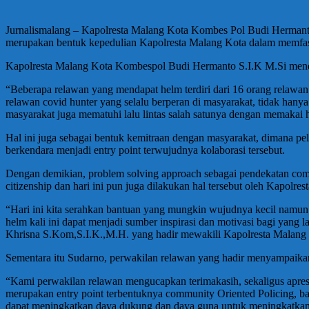
Jurnalismalang – Kapolresta Malang Kota Kombes Pol Budi Hermant
merupakan bentuk kepedulian Kapolresta Malang Kota dalam memfasili
Kapolresta Malang Kota Kombespol Budi Hermanto S.I.K M.Si mendoron
“Beberapa relawan yang mendapat helm terdiri dari 16 orang relawan
relawan covid hunter yang selalu berperan di masyarakat, tidak hanya 
masyarakat juga mematuhi lalu lintas salah satunya dengan memaka
Hal ini juga sebagai bentuk kemitraan dengan masyarakat, dimana p
berkendara menjadi entry point terwujudnya kolaborasi tersebut.
Dengan demikian, problem solving approach sebagai pendekatan commu
citizenship dan hari ini pun juga dilakukan hal tersebut oleh Kapo
“Hari ini kita serahkan bantuan yang mungkin wujudnya kecil namun
helm kali ini dapat menjadi sumber inspirasi dan motivasi bagi yang
Khrisna S.Kom,S.I.K.,M.H. yang hadir mewakili Kapolresta Malang
Sementara itu Sudarno, perwakilan relawan yang hadir menyampaikan 
“Kami perwakilan relawan mengucapkan terimakasih, sekaligus apres
merupakan entry point terbentuknya community Oriented Policing, 
dapat meningkatkan daya dukung dan daya guna untuk meningkatkan 