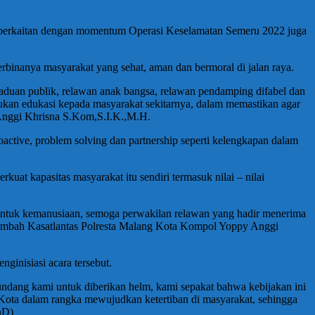
 berkaitan dengan momentum Operasi Keselamatan Semeru 2022 juga
rbinanya masyarakat yang sehat, aman dan bermoral di jalan raya.
gaduan publik, relawan anak bangsa, relawan pendamping difabel dan
elakukan edukasi kepada masyarakat sekitarnya, dalam memastikan agar
 Anggi Khrisna S.Kom,S.I.K.,M.H.
ctive, problem solving dan partnership seperti kelengkapan dalam
t kapasitas masyarakat itu sendiri termasuk nilai – nilai
 untuk kemanusiaan, semoga perwakilan relawan yang hadir menerima
a,” tambah Kasatlantas Polresta Malang Kota Kompol Yoppy Anggi
ginisiasi acara tersebut.
undang kami untuk diberikan helm, kami sepakat bahwa kebijakan ini
ota dalam rangka mewujudkan ketertiban di masyarakat, sehingga
nD)