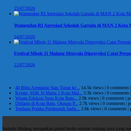
25/07/2026
Wamendag RI Apresiasi Sekolah Garuda di MAN 2 Kota M
24/07/2026
Festival Mbois 11 Malang Menyala Diproyeksi Catat Perpu
22/07/2026
Berita Terpopuler
40 Ribu Aremania Siap Turun ke...
14.5k views
|
0 comments
Kejam, SDK St Maria 2 Kota Mal...
3.3k views
|
0 comments
Wisata Edukasi Susu Kota Batu...
2.9k views
|
0 comments
|
p
Ditilang di Kota Batu, Oknum P...
2.7k views
|
0 comments
|
p
Terduga Pelaku Pembunuh Sadis...
2.6k views
|
0 comments
|
Jurnalis Malang merupakan portal berita seputar malang raya yang m