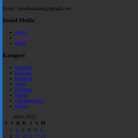
Email : jurnalismalang@gmail.com
Sosial Media
twitter
instagram
email
Kategori
Ekonomi
Hiburan
Kriminal
News
Olahraga
Politik
Uncategorized
Wisata
Maret 2022
S
S
R
K
J
S
M
1
2
3
4
5
6
7
8
9
10
11
12
13