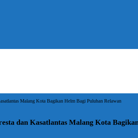
Kasatlantas Malang Kota Bagikan Helm Bagi Puluhan Relawan
resta dan Kasatlantas Malang Kota Bagika