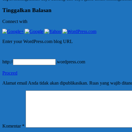
Tinggalkan Balasan
Connect with
Enter your WordPress.com blog URL
http://
.wordpress.com
Proceed
Alamat email Anda tidak akan dipublikasikan.
Ruas yang wajib ditan
Komentar
*