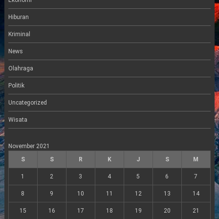
a
m
Hiburan
Kriminal
News
Olahraga
Politik
Uncategorized
Wisata
November 2021
S
S
R
K
J
S
M
1
2
3
4
5
6
7
8
9
10
11
12
13
14
15
16
17
18
19
20
21