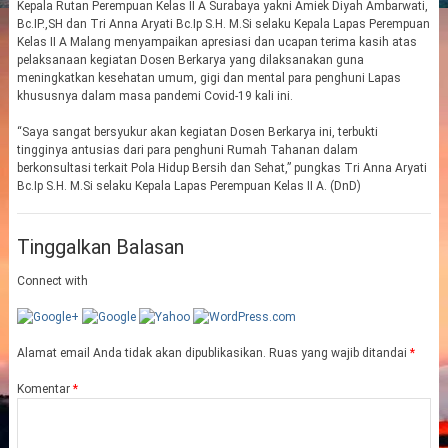
Kepala Rutan Perempuan Kelas II A Surabaya yakni Amiek Diyah Ambarwati,
Bc.IP.,SH dan Tri Anna Aryati Bc.Ip S.H. M.Si selaku Kepala Lapas Perempuan
Kelas II A Malang menyampaikan apresiasi dan ucapan terima kasih atas
pelaksanaan kegiatan Dosen Berkarya yang dilaksanakan guna
meningkatkan kesehatan umum, gigi dan mental para penghuni Lapas
khususnya dalam masa pandemi Covid-19 kali ini.
“Saya sangat bersyukur akan kegiatan Dosen Berkarya ini, terbukti
tingginya antusias dari para penghuni Rumah Tahanan dalam
berkonsultasi terkait Pola Hidup Bersih dan Sehat,” pungkas Tri Anna Aryati
Bc.Ip S.H. M.Si selaku Kepala Lapas Perempuan Kelas II A. (DnD)
Tinggalkan Balasan
Connect with
Alamat email Anda tidak akan dipublikasikan.
Ruas yang wajib ditandai
*
Komentar
*