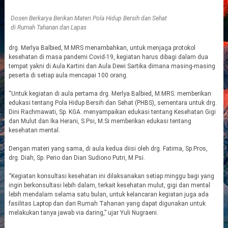
Dosen Berkarya Berikan Materi Pola Hidup Bersih dan Sehat
di Rumah Tahanan dan Lapas
drg. Merlya Balbied, M.MRS menambahkan, untuk menjaga protokol
kesehatan di masa pandemi Covid-19, kegiatan harus dibagi dalam dua
tempat yakni di Aula Kartini dan Aula Dewi Sartika dimana masing-masing
peserta di setiap aula mencapai 100 orang.
“Untuk kegiatan di aula pertama drg. Merlya Balbied, M.MRS. memberikan
edukasi tentang Pola Hidup Bersih dan Sehat (PHBS), sementara untuk drg.
Dini Rachmawati, Sp. KGA. menyampaikan edukasi tentang Kesehatan Gigi
dan Mulut dan Ika Herani, S.Psi, M.Si memberikan edukasi tentang
kesehatan mental.
Dengan materi yang sama, di aula kedua diisi oleh drg. Fatima, Sp.Pros,
drg. Diah, Sp. Perio dan Dian Sudiono Putri, M.Psi.
“Kegiatan konsultasi kesehatan ini dilaksanakan setiap minggu bagi yang
ingin berkonsultasi lebih dalam, terkait kesehatan mulut, gigi dan mental
lebih mendalam selama satu bulan, untuk kelancaran kegiatan juga ada
fasilitas Laptop dan dari Rumah Tahanan yang dapat digunakan untuk
melakukan tanya jawab via daring,” ujar Yuli Nugraeni.