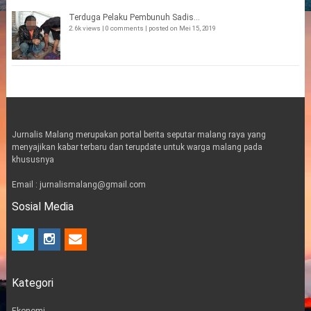
Terduga Pelaku Pembunuh Sadis...
2.6k views
|
0 comments
|
posted on Mei 15, 2019
Jurnalis Malang merupakan portal berita seputar malang raya yang
menyajikan kabar terbaru dan terupdate untuk warga malang pada
khususnya
Email : jurnalismalang@gmail.com
Sosial Media
t
i
e
w
n
m
i
s
a
t
t
i
Kategori
t
a
l
e
g
r
r
Ekonomi