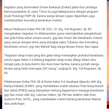
Kegiatan yang dinamakan Dosen Berkarya (Dokar) pada dua Lembaga
Kemasyarakatan di Jawa Timur itu juga bekerjasama dengan program
studi Psikologi FISIP UB, karena warga binaan Lapas dipastikan juga
membutuhkan konseling kesehatan mental.
Ketua Pelaksana Dokar FKG UB 2021, Dr. drg. Yuli Nugraeni, Sp. KG
mengatakan, kegiatan ini dilaksanakan guna meningkatkan pengetahuan
dan pola hidup sehat secara umum, gigi dan mulut dan kesehatan mental
yang sesuai dengan tema yang diangkat yakni ‘Edukasi dan Konseling
Kesehatan umum, gigi dan Mental’ bagi warga binaan Rutan dan Lapas.
“Kegiatan tatap muka yang kita gelar tetap menerapkan protokol kesehatan,
untuk Lapas Kelas II A Malang kegiatan tatap muka dibagi dalam dua
tempat yaitu di Aula Kartini dan Aula Dewi Sartika, karena jumlah warga
binaan yang hadir mencapai 200 orang,” ungkap Dr. drg. Yuli Nugraeni, Sp.
KG.
Pelaksanaan Dokar FKG UB di Rutan Kelas II A Surabaya dipandu oleh drg.
Merlya Balbeid, M.MRS. yang memberikan materi edukasi Pola Hidup Bersih
dan Sehat (PHBS) yang dilanjutkan tentang bagaimana menjaga kesehatan
gigi dan mulut oleh drg. Lukman Hakim, Sp. PM dan diakhiri oleh Dian
Sudiono Putri, M.Psi., yang memberikan materi tentang kesehatan Mental
atau psikologis.