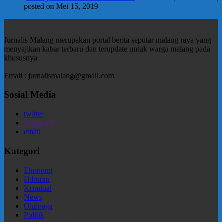
posted on Mei 15, 2019
Jurnalis Malang merupakan portal berita seputar malang raya yang
menyajikan kabar terbaru dan terupdate untuk warga malang pada
khususnya
Email : jurnalismalang@gmail.com
Sosial Media
twitter
instagram
email
Kategori
Ekonomi
Hiburan
Kriminal
News
Olahraga
Politik