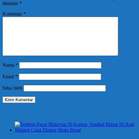
ditandai
*
Komentar
*
Nama
*
Email
*
Situs Web
Berita Terbaru