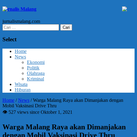
Jurnalis Malang
jurnalismalang.com
Cari
untuk:
Select
Home
News
Ekonomi
Politik
Olahraga
Kriminal
Wisata
Hiburan
Home
/
News
/
Warga Malang Raya akan Dimanjakan dengan
Mobil Vaksinasi Drive Thru
👁 527 views since Oktober 1, 2021
Warga Malang Raya akan Dimanjakan
dengan Mobil Vaksinasi Drive Thru