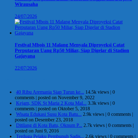
Wirausaha
24/07/2026
Festival Mbois 11 Malang Menyala Diproyeksi Catat
Perputaran Uang Rp50 Miliar, Siap Digelar di Stadion
Gajayana
22/07/2026
Berita Terpopuler
40 Ribu Aremania Siap Turun ke...
14.5k views
|
0
comments
|
posted on November 9, 2022
Kejam, SDK St Maria 2 Kota Mal...
3.3k views
|
0
comments
|
posted on Oktober 5, 2018
Wisata Edukasi Susu Kota Batu...
2.9k views
|
0 comments
|
posted on Desember 23, 2018
Ditilang di Kota Batu, Oknum P...
2.7k views
|
0 comments
|
posted on Juni 9, 2016
Terduga Pelaku Pembunuh Sadis...
2.6k views
|
0 comments
|