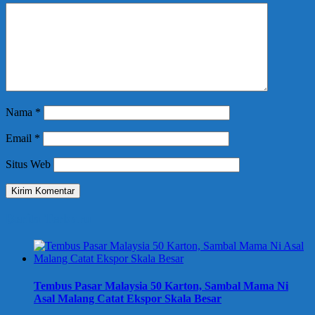
Nama
*
Email
*
Situs Web
Berita Terbaru
Tembus Pasar Malaysia 50 Karton, Sambal Mama Ni
Asal Malang Catat Ekspor Skala Besar