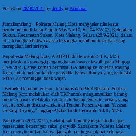
Posted on
28/09/2021
by
dendy
in
Kriminal
Jurnalismalang – Polresta Malang Kota menggelar rilis kasus
pembunuhan di Jalan Emprit Mas No 10, RT 04 RW 07, Kelurahan
Sukun, Kecamatan Sukun, Kota Malang, Selasa (28/9/2021), dalam
rilis, terungkap bahwa alasan tersangka membunuh korban yang
merupakan istri siri nya.
Kapolresta Malang Kota, AKBP Budi Hermanto S.I.K, M.Si
menjelaskan kronologi pengungkapan kasus diawali, pada Minggu
(19/9/2021), anak korban berinisial BA datang ke Polresta Malang
Kota, untuk melaporkan ke penyidik, bahwa ibunya yang berinisial
RDS (56) meninggal tidak wajar.
“Berbekal laporan tersebut, tim Inafis dan Piket Reskrim Polresta
Malang Kota melakukan olah TKP untuk mengumpulkan barang
bukti termasuk melakukan autopsi terhadap jenazah korban, yang
saat itu sedang disemayamkan di Tempat Persemayaman Yayasan
Gotong Royong,” ungkap AKBP Budi Hermanto S.I.K, M.Si.
Pada Senin (20/9/2021), melalui bukti-bukti yang telah di dapat,
persesuaian keterangan saksi, penyidik Satreskrim Polresta Malang
Kota menyimpulkan bahwa janazah meninggal akibat kekerasan