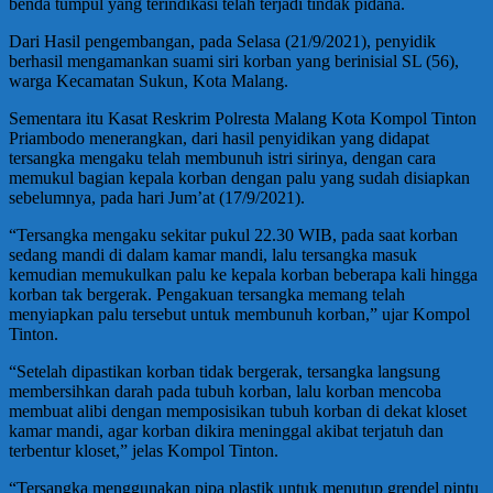
benda tumpul yang terindikasi telah terjadi tindak pidana.
Dari Hasil pengembangan, pada Selasa (21/9/2021), penyidik
berhasil mengamankan suami siri korban yang berinisial SL (56),
warga Kecamatan Sukun, Kota Malang.
Sementara itu Kasat Reskrim Polresta Malang Kota Kompol Tinton
Priambodo menerangkan, dari hasil penyidikan yang didapat
tersangka mengaku telah membunuh istri sirinya, dengan cara
memukul bagian kepala korban dengan palu yang sudah disiapkan
sebelumnya, pada hari Jum’at (17/9/2021).
“Tersangka mengaku sekitar pukul 22.30 WIB, pada saat korban
sedang mandi di dalam kamar mandi, lalu tersangka masuk
kemudian memukulkan palu ke kepala korban beberapa kali hingga
korban tak bergerak. Pengakuan tersangka memang telah
menyiapkan palu tersebut untuk membunuh korban,” ujar Kompol
Tinton.
“Setelah dipastikan korban tidak bergerak, tersangka langsung
membersihkan darah pada tubuh korban, lalu korban mencoba
membuat alibi dengan memposisikan tubuh korban di dekat kloset
kamar mandi, agar korban dikira meninggal akibat terjatuh dan
terbentur kloset,” jelas Kompol Tinton.
“Tersangka menggunakan pipa plastik untuk menutup grendel pintu