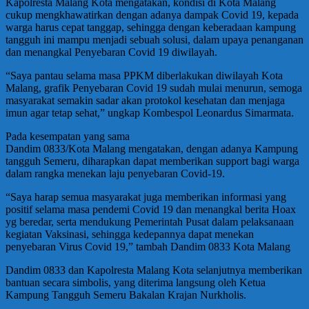
Kapolresta Malang Kota mengatakan, kondisi di Kota Malang
cukup mengkhawatirkan dengan adanya dampak Covid 19, kepada
warga harus cepat tanggap, sehingga dengan keberadaan kampung
tangguh ini mampu menjadi sebuah solusi, dalam upaya penanganan
dan menangkal Penyebaran Covid 19 diwilayah.
“Saya pantau selama masa PPKM diberlakukan diwilayah Kota
Malang, grafik Penyebaran Covid 19 sudah mulai menurun, semoga
masyarakat semakin sadar akan protokol kesehatan dan menjaga
imun agar tetap sehat,” ungkap Kombespol Leonardus Simarmata.
Pada kesempatan yang sama
Dandim 0833/Kota Malang mengatakan, dengan adanya Kampung
tangguh Semeru, diharapkan dapat memberikan support bagi warga
dalam rangka menekan laju penyebaran Covid-19.
“Saya harap semua masyarakat juga memberikan informasi yang
positif selama masa pendemi Covid 19 dan menangkal berita Hoax
yg beredar, serta mendukung Pemerintah Pusat dalam pelaksanaan
kegiatan Vaksinasi, sehingga kedepannya dapat menekan
penyebaran Virus Covid 19,” tambah Dandim 0833 Kota Malang
Dandim 0833 dan Kapolresta Malang Kota selanjutnya memberikan
bantuan secara simbolis, yang diterima langsung oleh Ketua
Kampung Tangguh Semeru Bakalan Krajan Nurkholis.