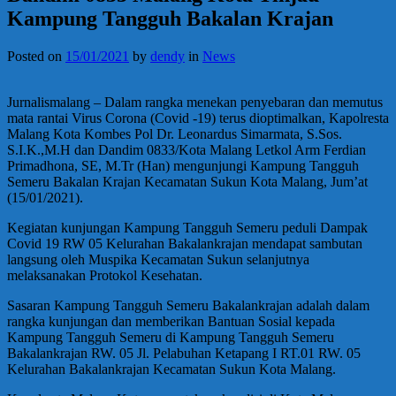
Kampung Tangguh Bakalan Krajan
Posted on
15/01/2021
by
dendy
in
News
Jurnalismalang – Dalam rangka menekan penyebaran dan memutus
mata rantai Virus Corona (Covid -19) terus dioptimalkan, Kapolresta
Malang Kota Kombes Pol Dr. Leonardus Simarmata, S.Sos.
S.I.K.,M.H dan Dandim 0833/Kota Malang Letkol Arm Ferdian
Primadhona, SE, M.Tr (Han) mengunjungi Kampung Tangguh
Semeru Bakalan Krajan Kecamatan Sukun Kota Malang, Jum’at
(15/01/2021).
Kegiatan kunjungan Kampung Tangguh Semeru peduli Dampak
Covid 19 RW 05 Kelurahan Bakalankrajan mendapat sambutan
langsung oleh Muspika Kecamatan Sukun selanjutnya
melaksanakan Protokol Kesehatan.
Sasaran Kampung Tangguh Semeru Bakalankrajan adalah dalam
rangka kunjungan dan memberikan Bantuan Sosial kepada
Kampung Tangguh Semeru di Kampung Tangguh Semeru
Bakalankrajan RW. 05 Jl. Pelabuhan Ketapang I RT.01 RW. 05
Kelurahan Bakalankrajan Kecamatan Sukun Kota Malang.