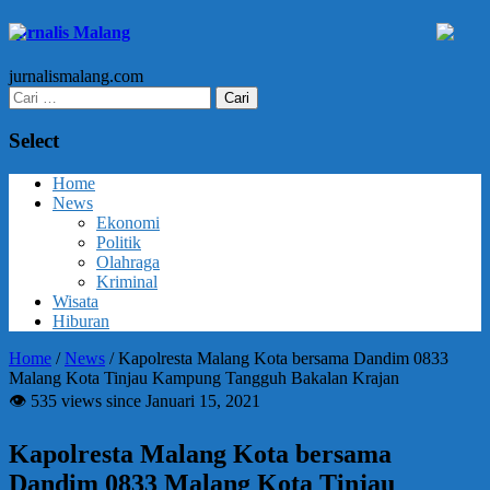
Jurnalis Malang
jurnalismalang.com
Cari
untuk:
Select
Home
News
Ekonomi
Politik
Olahraga
Kriminal
Wisata
Hiburan
Home
/
News
/
Kapolresta Malang Kota bersama Dandim 0833
Malang Kota Tinjau Kampung Tangguh Bakalan Krajan
👁 535 views since Januari 15, 2021
Kapolresta Malang Kota bersama
Dandim 0833 Malang Kota Tinjau