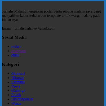
Jurnalis Malang merupakan portal berita seputar malang raya yang
menyajikan kabar terbaru dan terupdate untuk warga malang pada
khususnya
Email : jurnalismalang@gmail.com
Sosial Media
twitter
instagram
email
Kategori
Ekonomi
Hiburan
Kriminal
News
Olahraga
Politik
Uncategorized
Wisata