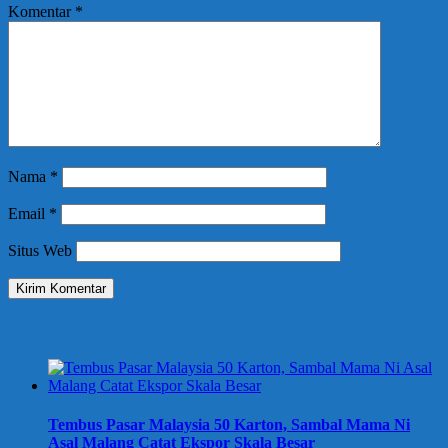
Komentar
*
Nama
*
Email
*
Situs Web
Berita Terbaru
Tembus Pasar Malaysia 50 Karton, Sambal Mama Ni
Asal Malang Catat Ekspor Skala Besar