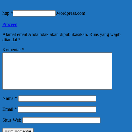
http://
.wordpress.com
Proceed
Alamat email Anda tidak akan dipublikasikan.
Ruas yang wajib
ditandai
*
Komentar
*
Nama
*
Email
*
Situs Web