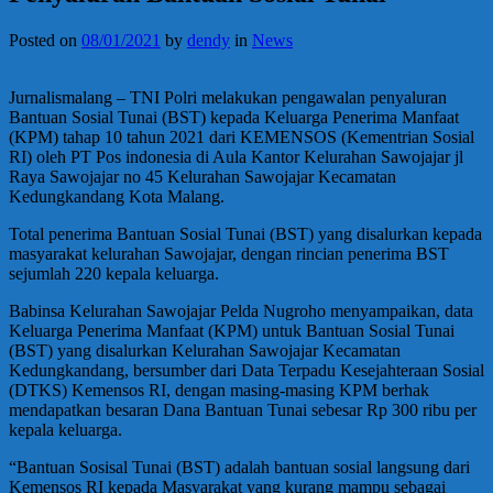
Posted on
08/01/2021
by
dendy
in
News
Jurnalismalang – TNI Polri melakukan pengawalan penyaluran
Bantuan Sosial Tunai (BST) kepada Keluarga Penerima Manfaat
(KPM) tahap 10 tahun 2021 dari KEMENSOS (Kementrian Sosial
RI) oleh PT Pos indonesia di Aula Kantor Kelurahan Sawojajar jl
Raya Sawojajar no 45 Kelurahan Sawojajar Kecamatan
Kedungkandang Kota Malang.
Total penerima Bantuan Sosial Tunai (BST) yang disalurkan kepada
masyarakat kelurahan Sawojajar, dengan rincian penerima BST
sejumlah 220 kepala keluarga.
Babinsa Kelurahan Sawojajar Pelda Nugroho menyampaikan, data
Keluarga Penerima Manfaat (KPM) untuk Bantuan Sosial Tunai
(BST) yang disalurkan Kelurahan Sawojajar Kecamatan
Kedungkandang, bersumber dari Data Terpadu Kesejahteraan Sosial
(DTKS) Kemensos RI, dengan masing-masing KPM berhak
mendapatkan besaran Dana Bantuan Tunai sebesar Rp 300 ribu per
kepala keluarga.
“Bantuan Sosisal Tunai (BST) adalah bantuan sosial langsung dari
Kemensos RI kepada Masyarakat yang kurang mampu sebagai