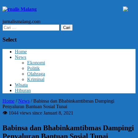
Jurnalis Malang
jurnalismalang.com
Cari
untuk:
Select
Home
News
Ekonomi
Politik
Olahraga
Kriminal
Wisata
Hiburan
Home
/
News
/
Babinsa dan Bhabinkamtibmas Dampingi
Penyaluran Bantuan Sosial Tunai
👁 1044 views since Januari 8, 2021
Babinsa dan Bhabinkamtibmas Dampingi
Penyaluran Bantuan Sosial Tunai