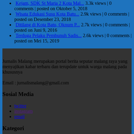
Kejam, SDK St Maria 2 Kota Mal...
3.3k views
|
0
comments
|
posted on Oktober 5, 2018
Wisata Edukasi Susu Kota Batu...
2.9k views
|
0 comments
|
posted on Desember 23, 2018
Ditilang di Kota Batu, Oknum P...
2.7k views
|
0 comments
|
posted on Juni 9, 2016
Terduga Pelaku Pembunuh Sadis...
2.6k views
|
0 comments
|
posted on Mei 15, 2019
Jurnalis Malang merupakan portal berita seputar malang raya yang
menyajikan kabar terbaru dan terupdate untuk warga malang pada
khususnya
Email : jurnalismalang@gmail.com
Sosial Media
twitter
instagram
email
Kategori