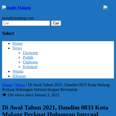
Jurnalis Malang
jurnalismalang.com
Cari
untuk:
Select
Home
News
Ekonomi
Politik
Olahraga
Kriminal
Wisata
Hiburan
Home
/
News
/
Di Awal Tahun 2021, Dandim 0833 Kota Malang
Perkuat Hubungan Internal dengan Bersepeda
👁 330 views since Januari 3, 2021
Di Awal Tahun 2021, Dandim 0833 Kota
Malang Perkuat Hubungan Internal