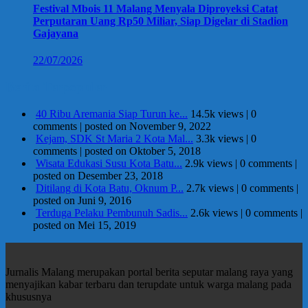
Festival Mbois 11 Malang Menyala Diproyeksi Catat
Perputaran Uang Rp50 Miliar, Siap Digelar di Stadion
Gajayana
22/07/2026
Berita Terpopuler
40 Ribu Aremania Siap Turun ke...
14.5k views
|
0
comments
|
posted on November 9, 2022
Kejam, SDK St Maria 2 Kota Mal...
3.3k views
|
0
comments
|
posted on Oktober 5, 2018
Wisata Edukasi Susu Kota Batu...
2.9k views
|
0 comments
|
posted on Desember 23, 2018
Ditilang di Kota Batu, Oknum P...
2.7k views
|
0 comments
|
posted on Juni 9, 2016
Terduga Pelaku Pembunuh Sadis...
2.6k views
|
0 comments
|
posted on Mei 15, 2019
Jurnalis Malang merupakan portal berita seputar malang raya yang
menyajikan kabar terbaru dan terupdate untuk warga malang pada
khususnya