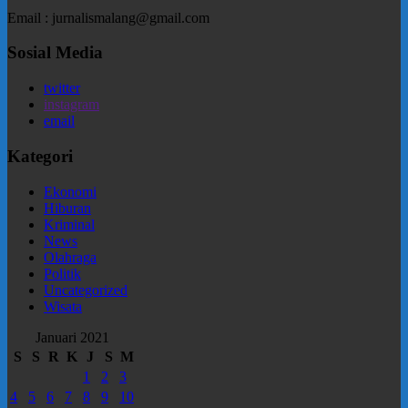
Email : jurnalismalang@gmail.com
Sosial Media
twitter
instagram
email
Kategori
Ekonomi
Hiburan
Kriminal
News
Olahraga
Politik
Uncategorized
Wisata
Januari 2021
S
S
R
K
J
S
M
1
2
3
4
5
6
7
8
9
10