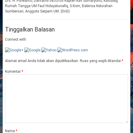
Drs. H. Purwanto, Danramil 0833/05 Kapten Kav Sumaryono, Kasubag
Rumah Tangga UM Faul Hidayatunafiq, S.Kom, Babinsa Kelurahan
Sumbersari, Anggota Satpam UM. (DnD)
Tinggalkan Balasan
Connect with
Alamat email Anda tidak akan dipublikasikan.
Ruas yang wajib ditandai
*
Komentar
*
Nama
*