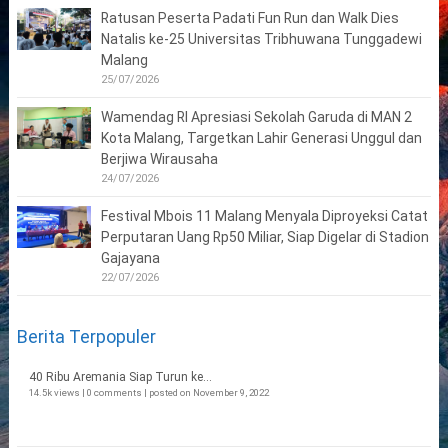
Ratusan Peserta Padati Fun Run dan Walk Dies
Natalis ke-25 Universitas Tribhuwana Tunggadewi
Malang
25/07/2026
Wamendag RI Apresiasi Sekolah Garuda di MAN 2
Kota Malang, Targetkan Lahir Generasi Unggul dan
Berjiwa Wirausaha
24/07/2026
Festival Mbois 11 Malang Menyala Diproyeksi Catat
Perputaran Uang Rp50 Miliar, Siap Digelar di Stadion
Gajayana
22/07/2026
Berita Terpopuler
40 Ribu Aremania Siap Turun ke...
14.5k views
|
0 comments
|
posted on November 9, 2022