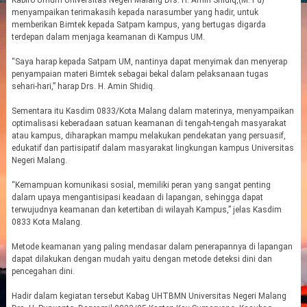
Kabiro Umum Universitas Negeri Malang Drs. H. Amin Shidiq,(M. Pd)
menyampaikan terimakasih kepada narasumber yang hadir, untuk
memberikan Bimtek kepada Satpam kampus, yang bertugas digarda
terdepan dalam menjaga keamanan di Kampus UM.
“Saya harap kepada Satpam UM, nantinya dapat menyimak dan menyerap
penyampaian materi Bimtek sebagai bekal dalam pelaksanaan tugas
sehari-hari,” harap Drs. H. Amin Shidiq.
Sementara itu Kasdim 0833/Kota Malang dalam materinya, menyampaikan
optimalisasi keberadaan satuan keamanan di tengah-tengah masyarakat
atau kampus, diharapkan mampu melakukan pendekatan yang persuasif,
edukatif dan partisipatif dalam masyarakat lingkungan kampus Universitas
Negeri Malang.
“Kemampuan komunikasi sosial, memiliki peran yang sangat penting
dalam upaya mengantisipasi keadaan di lapangan, sehingga dapat
terwujudnya keamanan dan ketertiban di wilayah Kampus,” jelas Kasdim
0833 Kota Malang.
Metode keamanan yang paling mendasar dalam penerapannya di lapangan
dapat dilakukan dengan mudah yaitu dengan metode deteksi dini dan
pencegahan dini.
Hadir dalam kegiatan tersebut Kabag UHTBMN Universitas Negeri Malang