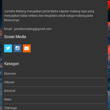
Jurnalis Malang merupakan portal berita seputar malang raya yang
menyajikan kabar terbaru dan terupdate untuk warga malang pada
khususnya
Email : jurnalismalang@gmail.com
Sosial Media
t
i
e
w
n
m
i
s
a
t
t
i
Kategori
t
a
l
e
g
r
r
Ekonomi
a
m
Hiburan
Kriminal
News
Olahraga