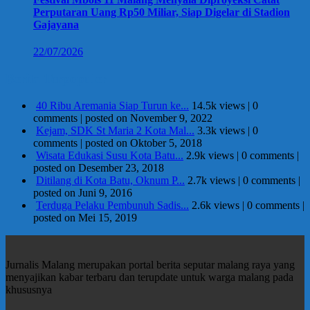
Perputaran Uang Rp50 Miliar, Siap Digelar di Stadion
Gajayana
22/07/2026
Berita Terpopuler
40 Ribu Aremania Siap Turun ke...
14.5k views
|
0
comments
|
posted on November 9, 2022
Kejam, SDK St Maria 2 Kota Mal...
3.3k views
|
0
comments
|
posted on Oktober 5, 2018
Wisata Edukasi Susu Kota Batu...
2.9k views
|
0 comments
|
posted on Desember 23, 2018
Ditilang di Kota Batu, Oknum P...
2.7k views
|
0 comments
|
posted on Juni 9, 2016
Terduga Pelaku Pembunuh Sadis...
2.6k views
|
0 comments
|
posted on Mei 15, 2019
Jurnalis Malang merupakan portal berita seputar malang raya yang
menyajikan kabar terbaru dan terupdate untuk warga malang pada
khususnya