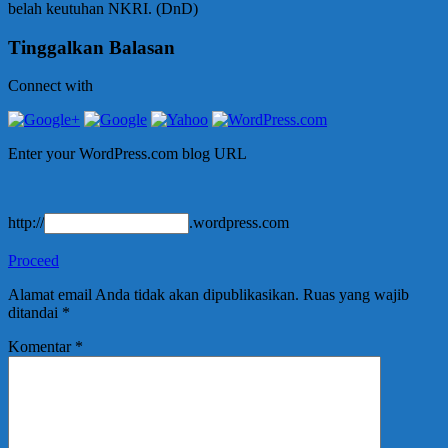
belah keutuhan NKRI. (DnD)
Tinggalkan Balasan
Connect with
Enter your WordPress.com blog URL
http://
.wordpress.com
Proceed
Alamat email Anda tidak akan dipublikasikan.
Ruas yang wajib
ditandai
*
Komentar
*