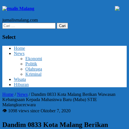
Jurnalis Malang
jurnalismalang.com
Cari
untuk:
Select
Home
News
Ekonomi
Politik
Olahraga
Kriminal
Wisata
Hiburan
Home
/
News
/
Dandim 0833 Kota Malang Berikan Wawasan
Kebangsaan Kepada Mahasiswa Baru (Maba) STIE
Malangkucecwara
👁 1098 views since Oktober 7, 2020
Dandim 0833 Kota Malang Berikan