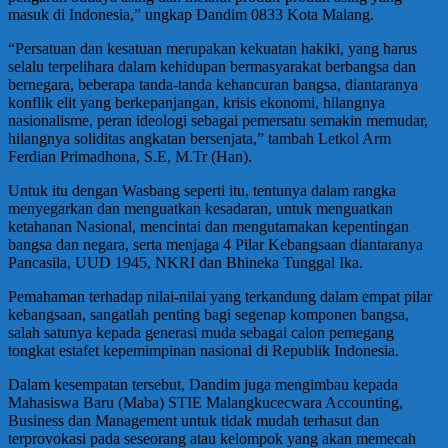
masuk di Indonesia,” ungkap Dandim 0833 Kota Malang.
“Persatuan dan kesatuan merupakan kekuatan hakiki, yang harus
selalu terpelihara dalam kehidupan bermasyarakat berbangsa dan
bernegara, beberapa tanda-tanda kehancuran bangsa, diantaranya
konflik elit yang berkepanjangan, krisis ekonomi, hilangnya
nasionalisme, peran ideologi sebagai pemersatu semakin memudar,
hilangnya soliditas angkatan bersenjata,” tambah Letkol Arm
Ferdian Primadhona, S.E, M.Tr (Han).
Untuk itu dengan Wasbang seperti itu, tentunya dalam rangka
menyegarkan dan menguatkan kesadaran, untuk menguatkan
ketahanan Nasional, mencintai dan mengutamakan kepentingan
bangsa dan negara, serta menjaga 4 Pilar Kebangsaan diantaranya
Pancasila, UUD 1945, NKRI dan Bhineka Tunggal Ika.
Pemahaman terhadap nilai-nilai yang terkandung dalam empat pilar
kebangsaan, sangatlah penting bagi segenap komponen bangsa,
salah satunya kepada generasi muda sebagai calon pemegang
tongkat estafet kepemimpinan nasional di Republik Indonesia.
Dalam kesempatan tersebut, Dandim juga mengimbau kepada
Mahasiswa Baru (Maba) STIE Malangkucecwara Accounting,
Business dan Management untuk tidak mudah terhasut dan
terprovokasi pada seseorang atau kelompok yang akan memecah