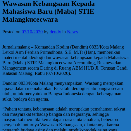
Wawasan Kebangsaan Kepada
Mahasiswa Baru (Maba) STIE
Malangkucecwara
Posted on
07/10/2020
by
dendy
in
News
Jurnalismalang – Komandan Kodim (Dandim) 0833/Kota Malang
Letkol Arm Ferdian Primadhona, S.E, M.Tr (Han), memberikan
materi mental ideologi dan wawasan kebangsaan kepada Mahasiswa
Baru (Maba) STIE Malangkucecwara Accounting, Business dan
Management secara Daring di Ruang ABM HUB Jl. Terusan Candi
Kalasan Malang, Rabu (07/10/2020).
Dandim 0833/Kota Malang menyampaikan, Wasbang merupakan
upaya dalam memahamkan Falsafah ideologi suatu bangsa secara
utuh, untuk menyatukan Bangsa Indonesia dengan keberagaman
suku, budaya dan agama.
“Paham tentang kebangsaan adalah merupakan pemahaman rakyat
dan masyarakat terhadap bangsa dan negaranya, sehingga
masyarakat memiliki kemantapan rasa cinta tanah air, beberapa
penyebab lunturnya Wawasan Kebangsaan, diantaranya karena
pengaruh budaya asing dan melalui produk-produk asing yang