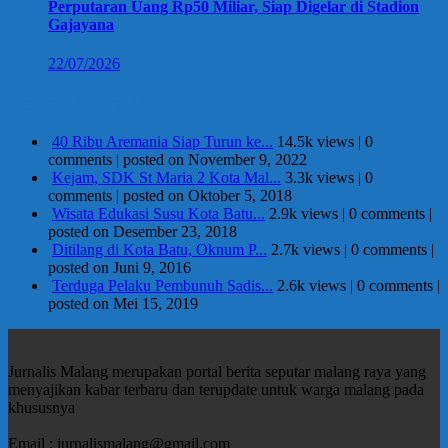
Perputaran Uang Rp50 Miliar, Siap Digelar di Stadion
Gajayana
22/07/2026
Berita Terpopuler
40 Ribu Aremania Siap Turun ke...
14.5k views
|
0
comments
|
posted on November 9, 2022
Kejam, SDK St Maria 2 Kota Mal...
3.3k views
|
0
comments
|
posted on Oktober 5, 2018
Wisata Edukasi Susu Kota Batu...
2.9k views
|
0 comments
|
posted on Desember 23, 2018
Ditilang di Kota Batu, Oknum P...
2.7k views
|
0 comments
|
posted on Juni 9, 2016
Terduga Pelaku Pembunuh Sadis...
2.6k views
|
0 comments
|
posted on Mei 15, 2019
Jurnalis Malang merupakan portal berita seputar malang raya yang
menyajikan kabar terbaru dan terupdate untuk warga malang pada
khususnya
Email : jurnalismalang@gmail.com