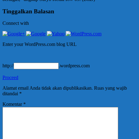
Tinggalkan Balasan
Connect with
Enter your WordPress.com blog URL
http://
.wordpress.com
Proceed
Alamat email Anda tidak akan dipublikasikan.
Ruas yang wajib
ditandai
*
Komentar
*