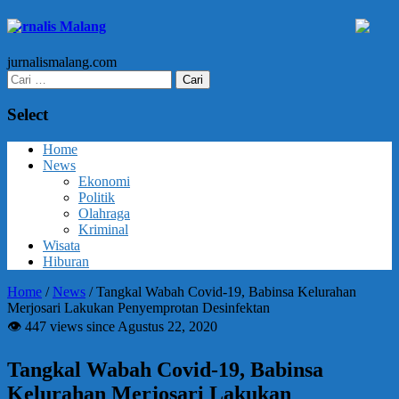
Jurnalis Malang
jurnalismalang.com
Cari
untuk:
Select
Home
News
Ekonomi
Politik
Olahraga
Kriminal
Wisata
Hiburan
Home
/
News
/
Tangkal Wabah Covid-19, Babinsa Kelurahan
Merjosari Lakukan Penyemprotan Desinfektan
👁 447 views since Agustus 22, 2020
Tangkal Wabah Covid-19, Babinsa
Kelurahan Merjosari Lakukan