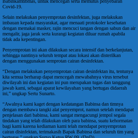
Babinkamtibmas, untuk mencegah serta memutus penyebaran
Covid-19.
Selain melakukan penyemprotan desinfektan, juga melakukan
imbauan kepada masyarakat, agar menaati protokoler kesehatan
dengan memakai masker, rajin mencuci tangan dengan sabun dan air
mengalir, jaga jarak serta kurangi kegiatan diluar rumah apabila
tidak ada kepentingan.
Penyemprotan ini akan dilakukan secara intensif dan berkelanjutan,
sehingga nantinya seluruh tempat atau lokasi akan disterilkan
dengan menggunakan semprotan cairan desinfektan.
“Dengan melakukan penyemprotan cairan desinfektan itu, tentunya
kita semua berharap dapat mencegah mewabahnya virus tersebut
diwilayah ini dan kegiatan ini pun merupakan tugas dan tanggung
jawab kami, sebagai aparat kewilayahan yang bertugas didaerah
ini,” ungkap Sertu Sunarto.
“Awalnya kami kaget dengan kedatangan Babinsa dan timnya
dengan membawa tangki alat penyemprot, namun setelah mendapat
penjelasan dari babinsa, kami sangat mengacungi jempol segala
tindakan yang telah dilakukan oleh para babinsa, suatu kehormatan
bagi kami karena kediaman kami telah mendapat penyemprotan
cairan disinfektan, terimakasih Bapak Babinsa dan seluruh tim yang
bertugas,” ungkap Suryo Ketua RW 09. (DnD)