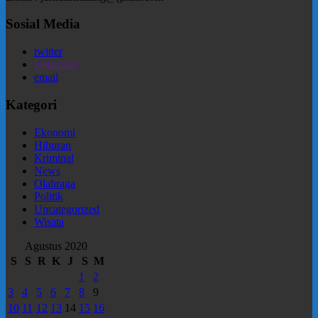
Sosial Media
twitter
instagram
email
Kategori
Ekonomi
Hiburan
Kriminal
News
Olahraga
Politik
Uncategorized
Wisata
Agustus 2020
S
S
R
K
J
S
M
1
2
3
4
5
6
7
8
9
10
11
12
13
14
15
16