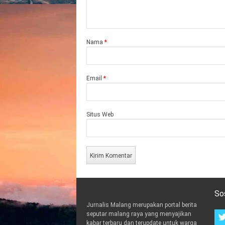
Nama
*
Email
*
Situs Web
So
Jurnalis Malang merupakan portal berita
seputar malang raya yang menyajikan
kabar terbaru dan terupdate untuk warga