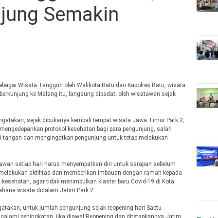
jung Semakin
ebagai Wisata Tangguh oleh Walikota Batu dan Kapolres Batu, wisata
erkunjung ke Malang itu, langsung dipadati oleh wisatawan sejak
ngatakan, sejak dibukanya kembali tempat wisata Jawa Timur Park 2,
engedepankan protokol kesehatan bagi para pengunjung, salah
i tangan dan mengingatkan pengunjung untuk tetap melakukan
awan setiap hari harus menyempatkan diri untuk sarapan sebelum
m melakukan aktifitas dan memberikan imbauan dengan ramah kepada
 kesehatan, agar tidak menimbulkan klaster baru Covid-19 di Kota
ahana wisata didalam Jatim Park 2.
gatakan, untuk jumlah pengunjung sejak reopening hari Sabtu
alami peningkatan, jika diawal Reopening dan ditetapkannya Jatim