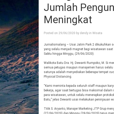
Jumlah Pengun
Meningkat
Posted on
29/06/2020
by
dendy
in
Wisata
Jurnalismalang – Usai Jatim Park 2 dikukuhkan s
yang selalu menjadi magnet bagi wisatawan saat b
Sabtu hingga Minggu, (29/06/2020).
Walikota Batu Dra. Hj. Dewanti Rumpoko, M. Si me
semua petugas maupun manajemen harus selalu m
satunya adalah menyediakan beberapa tempat cuc
Physical Distancing.
“Kami meminta kepada seluruh staff maupun kary
bekerja, agar saat bertugas bisa maksimal dala
para wisatawan, untuk selalu menerapkan protokol
Batu,” jelas Dewanti usai melakukan peninjauan w
Titik S. Aryanto, Manajer Marketing JTP Grup men
(27/06/2020) dan Minggu (28/06/2020) terus meng