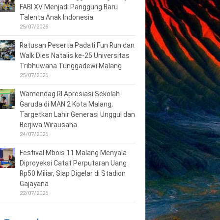
FABI XV Menjadi Panggung Baru
Talenta Anak Indonesia
25/07/2026
Ratusan Peserta Padati Fun Run dan
Walk Dies Natalis ke-25 Universitas
Tribhuwana Tunggadewi Malang
25/07/2026
Wamendag RI Apresiasi Sekolah
Garuda di MAN 2 Kota Malang,
Targetkan Lahir Generasi Unggul dan
Berjiwa Wirausaha
24/07/2026
Festival Mbois 11 Malang Menyala
Diproyeksi Catat Perputaran Uang
Rp50 Miliar, Siap Digelar di Stadion
Gajayana
22/07/2026