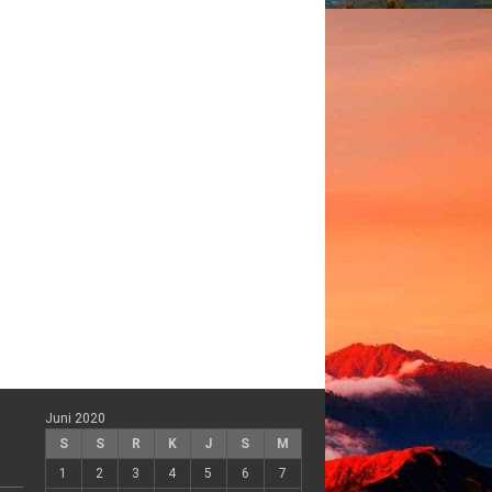
Juni 2020
S
S
R
K
J
S
M
1
2
3
4
5
6
7