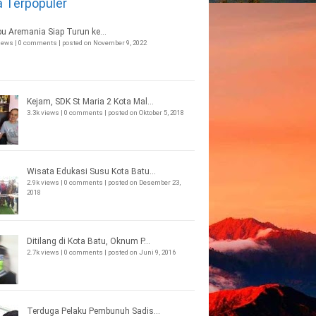
a Terpopuler
bu Aremania Siap Turun ke...
views
|
0 comments
|
posted on November 9, 2022
Kejam, SDK St Maria 2 Kota Mal...
3.3k views
|
0 comments
|
posted on Oktober 5, 2018
Wisata Edukasi Susu Kota Batu...
2.9k views
|
0 comments
|
posted on Desember 23,
2018
Ditilang di Kota Batu, Oknum P...
2.7k views
|
0 comments
|
posted on Juni 9, 2016
Terduga Pelaku Pembunuh Sadis...