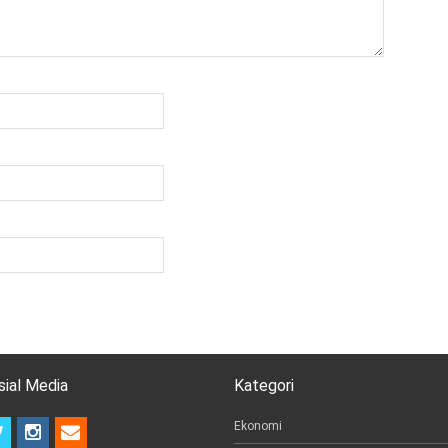
sial Media
Kategori
t
i
e
Ekonomi
w
n
m