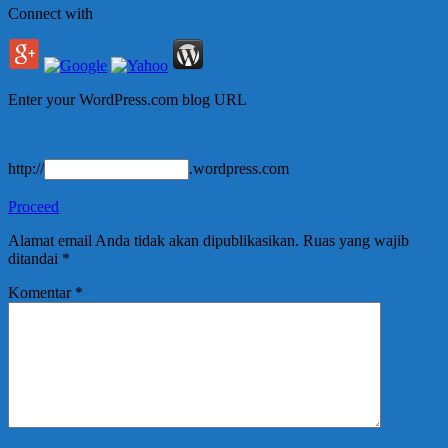
Connect with
Enter your WordPress.com blog URL
http://
.wordpress.com
Proceed
Alamat email Anda tidak akan dipublikasikan.
Ruas yang wajib
ditandai
*
Komentar
*