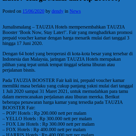
Posted on
15/06/2020
by
dendy
in
News
Jurnalismalang – TAUZIA Hotels mempersembahkan TAUZIA
Booster ‘Book Now, Stay Later!’. Fair yang menghadirkan promosi
prepaid voucher kamar dengan harga menarik mulai dari tanggal 3
hingga 17 Juni 2020.
Dengan 64 hotel yang beroperasi di kota-kota besar yang tersebar di
Indonesia dan Malaysia, jaringan TAUZIA Hotels merupakan
pilihan yang tepat untuk tempat tinggal selama liburan atau
perjalanan bisnis.
Pada TAUZIA BOOSTER Fair kali ini, prepaid voucher kamar
memiliki masa berlaku yang cukup panjang yakni mulai dari tanggal
1 Juli 2020 sampai 31 Maret 2021, untuk memudahkan para tamu
dalam merencanakan perjalanan atau liburan mereka. Berikut
beberapa penawaran harga kamar yang tersedia pada TAUZIA
BOOSTER Fair:
– POP! Hotels : Rp 200.000 nett per malam
– YELLO Hotels : Rp 300.000 nett per malam
– FOX Lite Hotels : Rp 300.000 nett per malam
– FOX Hotels : Rp 400.000 nett per malam
– HARRIS Hotels : Rp 400.000 nett per malam