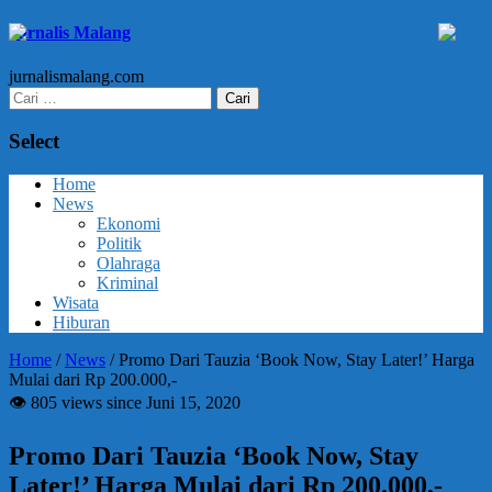
Jurnalis Malang
jurnalismalang.com
Cari
untuk:
Select
Home
News
Ekonomi
Politik
Olahraga
Kriminal
Wisata
Hiburan
Home
/
News
/
Promo Dari Tauzia ‘Book Now, Stay Later!’ Harga
Mulai dari Rp 200.000,-
👁 805 views since Juni 15, 2020
Promo Dari Tauzia ‘Book Now, Stay
Later!’ Harga Mulai dari Rp 200.000,-