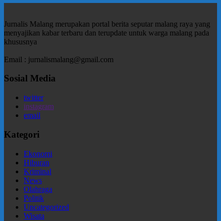
Jurnalis Malang merupakan portal berita seputar malang raya yang
menyajikan kabar terbaru dan terupdate untuk warga malang pada
khususnya
Email : jurnalismalang@gmail.com
Sosial Media
twitter
instagram
email
Kategori
Ekonomi
Hiburan
Kriminal
News
Olahraga
Politik
Uncategorized
Wisata