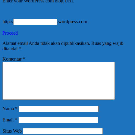
Enter your WordPress.com blog URL
http://
.wordpress.com
Proceed
Alamat email Anda tidak akan dipublikasikan.
Ruas yang wajib
ditandai
*
Komentar
*
Nama
*
Email
*
Situs Web