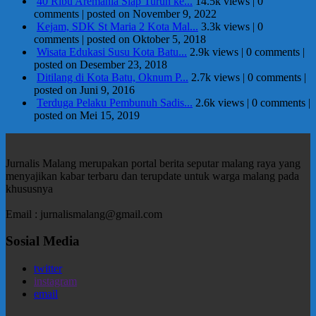
40 Ribu Aremania Siap Turun ke...
14.5k views
|
0
comments
|
posted on November 9, 2022
Kejam, SDK St Maria 2 Kota Mal...
3.3k views
|
0
comments
|
posted on Oktober 5, 2018
Wisata Edukasi Susu Kota Batu...
2.9k views
|
0 comments
|
posted on Desember 23, 2018
Ditilang di Kota Batu, Oknum P...
2.7k views
|
0 comments
|
posted on Juni 9, 2016
Terduga Pelaku Pembunuh Sadis...
2.6k views
|
0 comments
|
posted on Mei 15, 2019
Jurnalis Malang merupakan portal berita seputar malang raya yang
menyajikan kabar terbaru dan terupdate untuk warga malang pada
khususnya
Email : jurnalismalang@gmail.com
Sosial Media
twitter
instagram
email