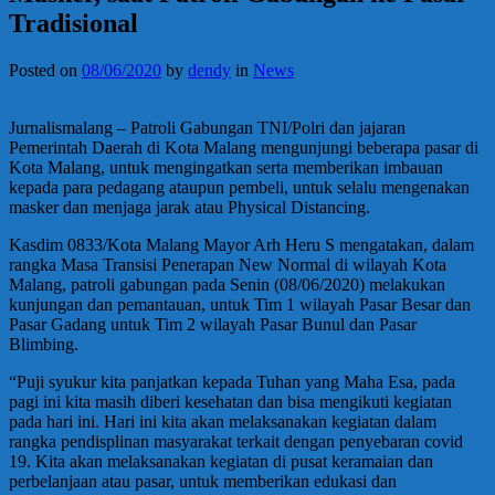
Tradisional
Posted on
08/06/2020
by
dendy
in
News
Jurnalismalang – Patroli Gabungan TNI/Polri dan jajaran
Pemerintah Daerah di Kota Malang mengunjungi beberapa pasar di
Kota Malang, untuk mengingatkan serta memberikan imbauan
kepada para pedagang ataupun pembeli, untuk selalu mengenakan
masker dan menjaga jarak atau Physical Distancing.
Kasdim 0833/Kota Malang Mayor Arh Heru S mengatakan, dalam
rangka Masa Transisi Penerapan New Normal di wilayah Kota
Malang, patroli gabungan pada Senin (08/06/2020) melakukan
kunjungan dan pemantauan, untuk Tim 1 wilayah Pasar Besar dan
Pasar Gadang untuk Tim 2 wilayah Pasar Bunul dan Pasar
Blimbing.
“Puji syukur kita panjatkan kepada Tuhan yang Maha Esa, pada
pagi ini kita masih diberi kesehatan dan bisa mengikuti kegiatan
pada hari ini. Hari ini kita akan melaksanakan kegiatan dalam
rangka pendisplinan masyarakat terkait dengan penyebaran covid
19. Kita akan melaksanakan kegiatan di pusat keramaian dan
perbelanjaan atau pasar, untuk memberikan edukasi dan