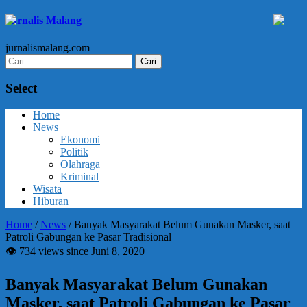
Jurnalis Malang
jurnalismalang.com
Cari
untuk:
Select
Home
News
Ekonomi
Politik
Olahraga
Kriminal
Wisata
Hiburan
Home
/
News
/
Banyak Masyarakat Belum Gunakan Masker, saat
Patroli Gabungan ke Pasar Tradisional
👁 734 views since Juni 8, 2020
Banyak Masyarakat Belum Gunakan
Masker, saat Patroli Gabungan ke Pasar