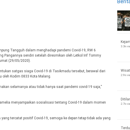
Berit
Kejam
3.3k v
ampung Tangguh dalam menghadapi pandemi Covid-19, RW 6
g Pangannya sendiri setelah diresmikan oleh Letkol Inf Tommy
umat (29/05/2020).
Wisat
ukan satgas siaga Covid-19 di Tasikmadu tersebut, berawal dari
2.9k v
tu oleh Kodim 0833 Kota Malang.
nakan selamanya atau tidak hanya saat pandemi covid-19 saja,”
Ditila
Camelia menyampaikan sosialisasi tentang Covid-19 dalam momen
2.7k v
yang tercatat positif Covid-19, semoga ke depan tetap tidak ada yang
Terdu