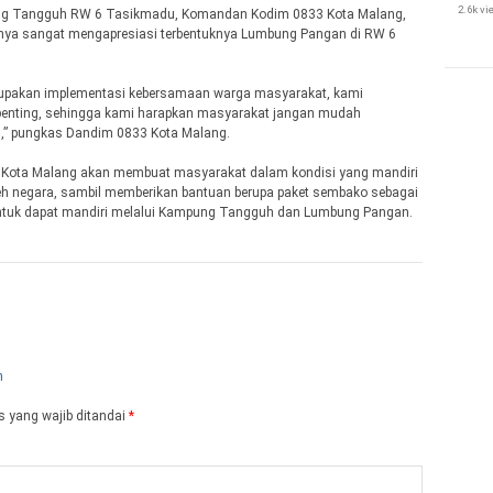
2.6k v
g Tangguh RW 6 Tasikmadu, Komandan Kodim 0833 Kota Malang,
nya sangat mengapresiasi terbentuknya Lumbung Pangan di RW 6
pakan implementasi kebersamaan warga masyarakat, kami
penting, sehingga kami harapkan masyarakat jangan mudah
las,” pungkas Dandim 0833 Kota Malang.
ota Malang akan membuat masyarakat dalam kondisi yang mandiri
eh negara, sambil memberikan bantuan berupa paket sembako sebagai
ntuk dapat mandiri melalui Kampung Tangguh dan Lumbung Pangan.
 yang wajib ditandai
*