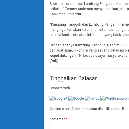
Sebelum meresmikan Lumbung Pangan di Kampun
Letkol Inf Tommy Anderson menyampaikan, pihak
Tasikmadu tersebut.
“Kampung Tangguh dan Lumbung Pangan ini meru
mengingatkan akan ketahanan informasi sangat 
terprovokasi berita atau informasinyang tidak je
Dengan adanya Kampung Tangguh, Dandim 0833 K
dan kuat apapun kondisi yang sedang dihadapi ol
wujud dukungan TNI kepada upaya masyarakat u
(DnD)
Tinggalkan Balasan
Connect with
Alamat email Anda tidak akan dipublikasikan.
Ruas
Komentar
*