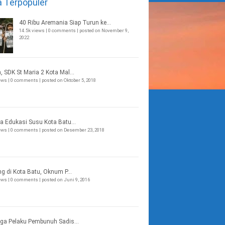
a Terpopuler
40 Ribu Aremania Siap Turun ke...
14.5k views
|
0 comments
|
posted on November 9,
2022
, SDK St Maria 2 Kota Mal...
iews
|
0 comments
|
posted on Oktober 5, 2018
a Edukasi Susu Kota Batu...
iews
|
0 comments
|
posted on Desember 23, 2018
ng di Kota Batu, Oknum P...
iews
|
0 comments
|
posted on Juni 9, 2016
ga Pelaku Pembunuh Sadis...