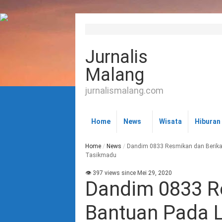
Jurnalis
Malang
jurnalismalang.com
Home
News
Wisata
Hiburan
Home
/
News
/
Dandim 0833 Resmikan dan Berik
Tasikmadu
👁 397 views since Mei 29, 2020
Dandim 0833 R
Bantuan Pada 