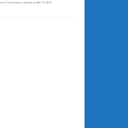
iews
|
0 comments
|
posted on Mei 15, 2019