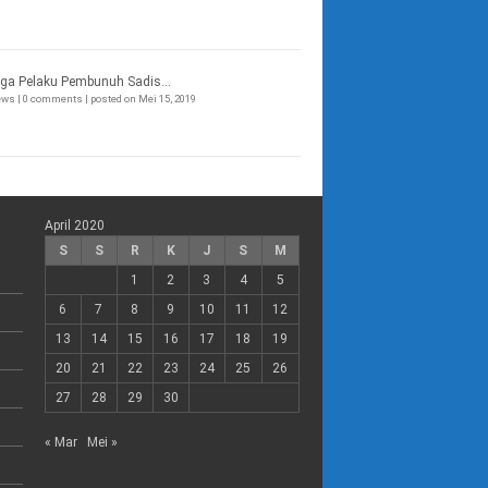
ga Pelaku Pembunuh Sadis...
iews
|
0 comments
|
posted on Mei 15, 2019
April 2020
S
S
R
K
J
S
M
1
2
3
4
5
6
7
8
9
10
11
12
13
14
15
16
17
18
19
20
21
22
23
24
25
26
27
28
29
30
« Mar
Mei »