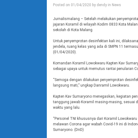
Posted on
01/04/2020
by
dendy
in
News
Jurnalismalang – Setelah melakukan penyemprotan 
jajaran Koramil di wilayah Kodim 0833 Kota Malan
sekolah di Kota Malang.
Untuk penyemprotan desinfektan kali ini, dilaksan
jendela, ruang kelas yang ada di SMPN 11 terma
(01/04/2020).
Komandan Koramil Lowokwaru Kapten Kav Sumaryo
sebagai upaya untuk memutus rantai penularan Co
“Semoga dengan dilakukan penyemprotan desinfekt
langsung mati,” ungkap Danramil Lowokwaru.
Kapten Kav Sumaryono menegaskan, kegiatan penye
tanggung jawab Koramil masing-masing, sesuai d
waktu yang lalu.
“Personel TNI khususnya dari Koramil Lowokwaru
melawan Corona agar wabah Covid-19 ini di Indone
Sumaryono. (DnD)