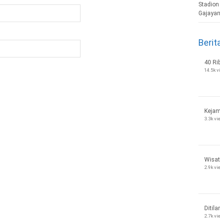
Berit
40 Ri
14.5k 
Kejam
3.3k v
Wisat
2.9k v
Ditila
2.7k v