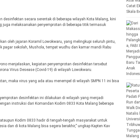
desinfektan secara serentak di beberapa wilayah Kota Malang, kini
g juga melaksanakan penyemprotan di beberapa titik termasuk
akan oleh jajaran Koramil Lowokwaru, yang melingkupi seluruh pintu,
suk pagar sekolah, Mushola, tempat wudhu dan kamar mandi Rabu
no menjelaskan, kegiatan penyemprotan desinfektan tersebut
rona Virus Desease (Covid-19) di wilayah Lowokwaru.
an, maka virus yang ada atau menempel di wilayah SMPN 11 ini bisa
mprotan desinfektan ini dilakukan di wilayah yang menjadi
engan instruksi dari Komandan Kodim 0833 Kota Malang beberapa
 ataupun Kodim 0833 hadir di tengah-tengah masyarakat untuk
sia dan di kota Malang bisa segera berakhir,” ungkap Kapten Kav