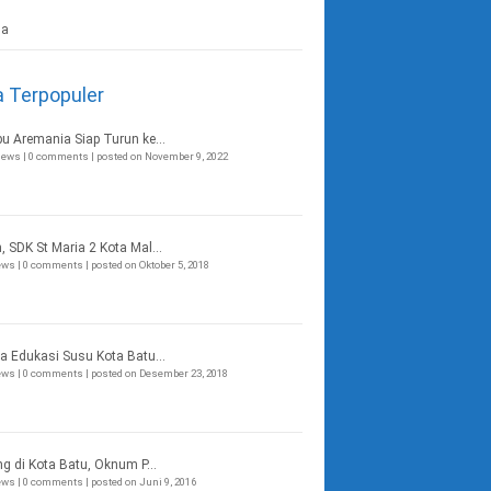
a Terpopuler
bu Aremania Siap Turun ke...
views
|
0 comments
|
posted on November 9, 2022
, SDK St Maria 2 Kota Mal...
iews
|
0 comments
|
posted on Oktober 5, 2018
a Edukasi Susu Kota Batu...
iews
|
0 comments
|
posted on Desember 23, 2018
ng di Kota Batu, Oknum P...
iews
|
0 comments
|
posted on Juni 9, 2016