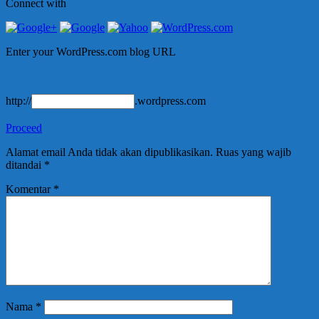
Connect with
Enter your WordPress.com blog URL
http://
.wordpress.com
Proceed
Alamat email Anda tidak akan dipublikasikan.
Ruas yang wajib
ditandai
*
Komentar
*
Nama
*