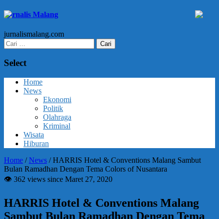
Jurnalis Malang
jurnalismalang.com
Cari
untuk:
Select
Home
News
Ekonomi
Politik
Olahraga
Kriminal
Wisata
Hiburan
Home
/
News
/
HARRIS Hotel & Conventions Malang Sambut
Bulan Ramadhan Dengan Tema Colors of Nusantara
👁 362 views since Maret 27, 2020
HARRIS Hotel & Conventions Malang
Sambut Bulan Ramadhan Dengan Tema