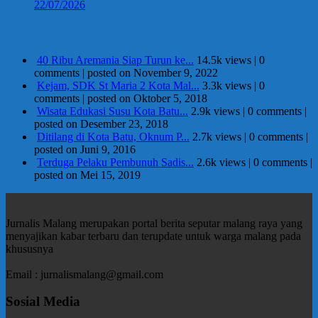
22/07/2026
Berita Terpopuler
40 Ribu Aremania Siap Turun ke...
14.5k views
|
0
comments
|
posted on November 9, 2022
Kejam, SDK St Maria 2 Kota Mal...
3.3k views
|
0
comments
|
posted on Oktober 5, 2018
Wisata Edukasi Susu Kota Batu...
2.9k views
|
0 comments
|
posted on Desember 23, 2018
Ditilang di Kota Batu, Oknum P...
2.7k views
|
0 comments
|
posted on Juni 9, 2016
Terduga Pelaku Pembunuh Sadis...
2.6k views
|
0 comments
|
posted on Mei 15, 2019
Jurnalis Malang merupakan portal berita seputar malang raya yang
menyajikan kabar terbaru dan terupdate untuk warga malang pada
khususnya
Email : jurnalismalang@gmail.com
Sosial Media