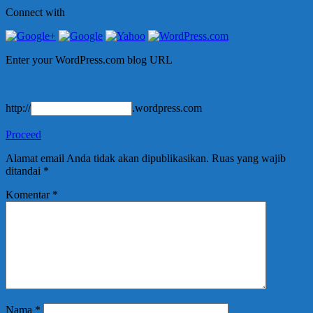
Connect with
Enter your WordPress.com blog URL
http://
.wordpress.com
Proceed
Alamat email Anda tidak akan dipublikasikan.
Ruas yang wajib
ditandai
*
Komentar
*
Nama
*