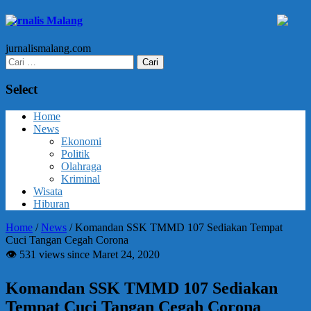
Jurnalis Malang
jurnalismalang.com
Cari
untuk:
Select
Home
News
Ekonomi
Politik
Olahraga
Kriminal
Wisata
Hiburan
Home
/
News
/
Komandan SSK TMMD 107 Sediakan Tempat
Cuci Tangan Cegah Corona
👁 531 views since Maret 24, 2020
Komandan SSK TMMD 107 Sediakan
Tempat Cuci Tangan Cegah Corona