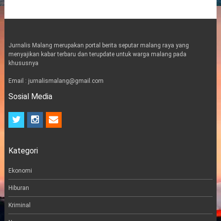
Jurnalis Malang merupakan portal berita seputar malang raya yang
menyajikan kabar terbaru dan terupdate untuk warga malang pada
khususnya
Email : jurnalismalang@gmail.com
Sosial Media
t
i
e
w
n
m
i
s
a
t
t
i
Kategori
t
a
l
e
g
r
r
Ekonomi
a
m
Hiburan
Kriminal