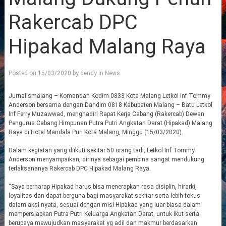
Rakercab DPC
Hipakad Malang Raya
Posted on
15/03/2020
by
dendy
in
News
Jurnalismalang – Komandan Kodim 0833 Kota Malang Letkol Inf Tommy
Anderson bersama dengan Dandim 0818 Kabupaten Malang – Batu Letkol
Inf Ferry Muzawwad, menghadiri Rapat Kerja Cabang (Rakercab) Dewan
Pengurus Cabang Himpunan Putra Putri Angkatan Darat (Hipakad) Malang
Raya di Hotel Mandala Puri Kota Malang, Minggu (15/03/2020).
Dalam kegiatan yang diikuti sekitar 50 orang tadi, Letkol Inf Tommy
Anderson menyampaikan, dirinya sebagai pembina sangat mendukung
terlaksananya Rakercab DPC Hipakad Malang Raya.
“Saya berharap Hipakad harus bisa menerapkan rasa disiplin, hirarki,
loyalitas dan dapat berguna bagi masyarakat sekitar serta lebih fokus
dalam aksi nyata, sesuai dengan misi Hipakad yang luar biasa dalam
mempersiapkan Putra Putri Keluarga Angkatan Darat, untuk ikut serta
berupaya mewujudkan masyarakat yg adil dan makmur berdasarkan