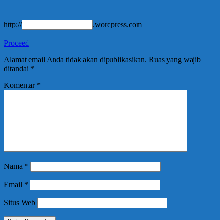
http://
.wordpress.com
Proceed
Alamat email Anda tidak akan dipublikasikan.
Ruas yang wajib
ditandai
*
Komentar
*
Nama
*
Email
*
Situs Web