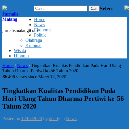
Cari
Select
untuk:
Jurnalis
Malang
Home
News
Ekonomi
jurnalismalang.com
Politik
Olahraga
Kriminal
Wisata
Hiburan
Home
/
News
/
Tingkatkan Kualitas Pendidikan Pada Hari Ulang
Tahun Dharma Pertiwi ke-56 Tahun 2020
👁 406 views since Maret 12, 2020
Tingkatkan Kualitas Pendidikan Pada
Hari Ulang Tahun Dharma Pertiwi ke-56
Tahun 2020
Posted on
12/03/2020
by
dendy
in
News