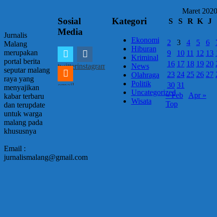
Maret 202
Sosial
Kategori
S
S
R
K
J
Media
Jurnalis
Ekonomi
2
3
4
5
6
Malang
Hiburan
merupakan
9
10
11
12
13
Kriminal
portal berita
16
17
18
19
20
twitter
instagram
News
seputar malang
23
24
25
26
27
Olahraga
raya yang
Politik
30
31
email
menyajikan
Uncategorized
« Feb
Apr »
kabar terbaru
Wisata
Top
dan terupdate
untuk warga
malang pada
khususnya
Email :
jurnalismalang@gmail.com