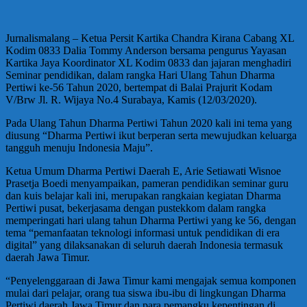
Jurnalismalang – Ketua Persit Kartika Chandra Kirana Cabang XL
Kodim 0833 Dalia Tommy Anderson bersama pengurus Yayasan
Kartika Jaya Koordinator XL Kodim 0833 dan jajaran menghadiri
Seminar pendidikan, dalam rangka Hari Ulang Tahun Dharma
Pertiwi ke-56 Tahun 2020, bertempat di Balai Prajurit Kodam
V/Brw Jl. R. Wijaya No.4 Surabaya, Kamis (12/03/2020).
Pada Ulang Tahun Dharma Pertiwi Tahun 2020 kali ini tema yang
diusung “Dharma Pertiwi ikut berperan serta mewujudkan keluarga
tangguh menuju Indonesia Maju”.
Ketua Umum Dharma Pertiwi Daerah E, Arie Setiawati Wisnoe
Prasetja Boedi menyampaikan, pameran pendidikan seminar guru
dan kuis belajar kali ini, merupakan rangkaian kegiatan Dharma
Pertiwi pusat, bekerjasama dengan pustekkom dalam rangka
memperingati hari ulang tahun Dharma Pertiwi yang ke 56, dengan
tema “pemanfaatan teknologi informasi untuk pendidikan di era
digital” yang dilaksanakan di seluruh daerah Indonesia termasuk
daerah Jawa Timur.
“Penyelenggaraan di Jawa Timur kami mengajak semua komponen
mulai dari pelajar, orang tua siswa ibu-ibu di lingkungan Dharma
Pertiwi daerah Jawa Timur dan para pemangku kepentingan di