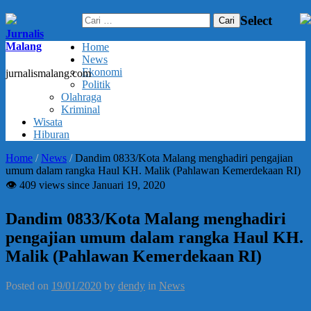
Cari
Select
untuk:
Jurnalis
Malang
Home
News
Ekonomi
jurnalismalang.com
Politik
Olahraga
Kriminal
Wisata
Hiburan
Home
/
News
/
Dandim 0833/Kota Malang menghadiri pengajian
umum dalam rangka Haul KH. Malik (Pahlawan Kemerdekaan RI)
👁 409 views since Januari 19, 2020
Dandim 0833/Kota Malang menghadiri
pengajian umum dalam rangka Haul KH.
Malik (Pahlawan Kemerdekaan RI)
Posted on
19/01/2020
by
dendy
in
News