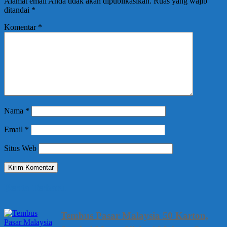
Alamat email Anda tidak akan dipublikasikan.
Ruas yang wajib
ditandai
*
Komentar
*
Nama
*
Email
*
Situs Web
Berita Terbaru
Tembus Pasar Malaysia 50 Karton,