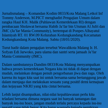
Jurnalismalang – Komandan Kodim 0833/Kota Malang Letkol Inf
Tommy Anderson, M.PICT menghadiri Pengajian Umum dalam
rangka Haul KH. Malik (Pahlawan Kemerdekaan RI) dengan
pembacaan Sholawat bersama Habib Ja’far bin Utsman Al Jufri dan
JMC (Ja’far Mania Community), bertempat di Ponpes Alhayatul
Islamiyah RT. 01 RW.09 Kelurahan Kedungkandang Kecamatan
Kedungkandang Kota Malang. Sabtu (18/01/2020).
Turut hadir dalam pengajian tersebut Wawalikota Malang Ir. H.
Sofyan Edi Jarwoko, para ulama dan santri serta jamaah Ja’far
Mania Community (JMC).
Dalam sambutannya Dandim 0833/Kota Malang menyampaikan
bahwa proses kemerdekaan Negara kita ini tidak di dapat dengan
mudah, melainkan dengan penuh pengorbanan jiwa dan raga. Oleh
karena itu tugas kita saat ini untuk bersama-sama bertanggung jawab
dalam menjaga dan melakukan sesuatu yang positif demi kemajuan
dan kejayaan NKRI yang kita cintai bersama.
Lebih lanjut disampaikan, nilai-nilai kepahlawanan perlu kita
teladani bersama dimana negara saat ini banyak tantangan dan
banyak isu-isu hoax, jangan mudah terlalu percaya kepada isu-isu
negatif yang tidak benar. Kita harus waspada kepada pemikiran