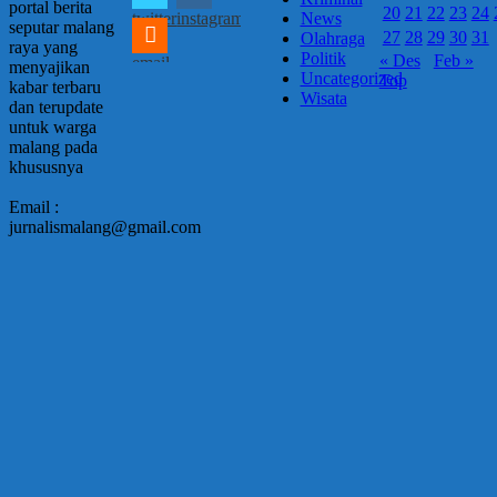
portal berita
20
21
22
23
24
twitter
instagram
News
seputar malang
27
28
29
30
31
Olahraga
raya yang
Politik
« Des
Feb »
email
menyajikan
Uncategorized
Top
kabar terbaru
Wisata
dan terupdate
untuk warga
malang pada
khususnya
Email :
jurnalismalang@gmail.com