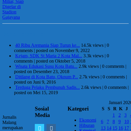
Berita Terpopuler
40 Ribu Aremania Siap Turun ke...
14.5k views
|
0
comments
|
posted on November 9, 2022
Kejam, SDK St Maria 2 Kota Mal...
3.3k views
|
0
comments
|
posted on Oktober 5, 2018
Wisata Edukasi Susu Kota Batu...
2.9k views
|
0 comments
|
posted on Desember 23, 2018
Ditilang di Kota Batu, Oknum P...
2.7k views
|
0 comments
|
posted on Juni 9, 2016
Terduga Pelaku Pembunuh Sadis...
2.6k views
|
0 comments
|
posted on Mei 15, 2019
Januari 202
Sosial
Kategori
S
S
R
K
J
Media
1
2
3
Jurnalis
Ekonomi
6
7
8
9
10
Malang
Hiburan
merupakan
13
14
15
16
17
Kriminal