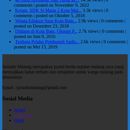
comments
|
posted on November 9, 2022
Kejam, SDK St Maria 2 Kota Mal...
3.3k views
|
0
comments
|
posted on Oktober 5, 2018
Wisata Edukasi Susu Kota Batu...
2.9k views
|
0 comments
|
posted on Desember 23, 2018
Ditilang di Kota Batu, Oknum P...
2.7k views
|
0 comments
|
posted on Juni 9, 2016
Terduga Pelaku Pembunuh Sadis...
2.6k views
|
0 comments
|
posted on Mei 15, 2019
Jurnalis Malang merupakan portal berita seputar malang raya yang
menyajikan kabar terbaru dan terupdate untuk warga malang pada
khususnya
Email : jurnalismalang@gmail.com
Sosial Media
twitter
instagram
email