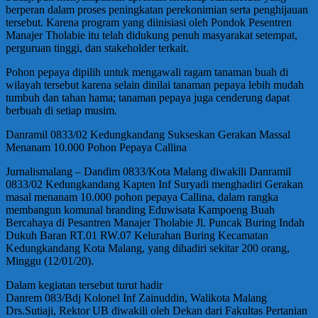
berperan dalam proses peningkatan perekonimian serta penghijauan
tersebut. Karena program yang diinisiasi oleh Pondok Pesentren
Manajer Tholabie itu telah didukung penuh masyarakat setempat,
perguruan tinggi, dan stakeholder terkait.
Pohon pepaya dipilih untuk mengawali ragam tanaman buah di
wilayah tersebut karena selain dinilai tanaman pepaya lebih mudah
tumbuh dan tahan hama; tanaman pepaya juga cenderung dapat
berbuah di setiap musim.
Danramil 0833/02 Kedungkandang Sukseskan Gerakan Massal
Menanam 10.000 Pohon Pepaya Callina
Jurnalismalang – Dandim 0833/Kota Malang diwakili Danramil
0833/02 Kedungkandang Kapten Inf Suryadi menghadiri Gerakan
masal menanam 10.000 pohon pepaya Callina, dalam rangka
membangun komunal branding Eduwisata Kampoeng Buah
Bercahaya di Pesantren Manajer Tholabie Jl. Puncak Buring Indah
Dukuh Baran RT.01 RW.07 Kelurahan Buring Kecamatan
Kedungkandang Kota Malang, yang dihadiri sekitar 200 orang,
Minggu (12/01/20).
Dalam kegiatan tersebut turut hadir
Danrem 083/Bdj Kolonel Inf Zainuddin, Walikota Malang
Drs.Sutiaji, Rektor UB diwakili oleh Dekan dari Fakultas Pertanian