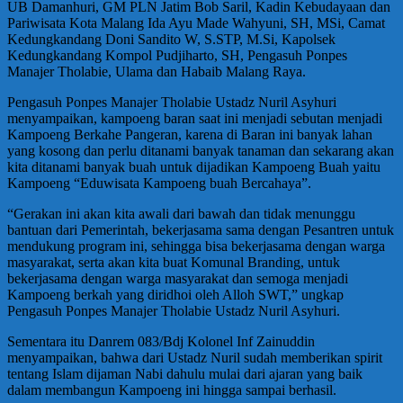
UB Damanhuri, GM PLN Jatim Bob Saril, Kadin Kebudayaan dan
Pariwisata Kota Malang Ida Ayu Made Wahyuni, SH, MSi, Camat
Kedungkandang Doni Sandito W, S.STP, M.Si, Kapolsek
Kedungkandang Kompol Pudjiharto, SH, Pengasuh Ponpes
Manajer Tholabie, Ulama dan Habaib Malang Raya.
Pengasuh Ponpes Manajer Tholabie Ustadz Nuril Asyhuri
menyampaikan, kampoeng baran saat ini menjadi sebutan menjadi
Kampoeng Berkahe Pangeran, karena di Baran ini banyak lahan
yang kosong dan perlu ditanami banyak tanaman dan sekarang akan
kita ditanami banyak buah untuk dijadikan Kampoeng Buah yaitu
Kampoeng “Eduwisata Kampoeng buah Bercahaya”.
“Gerakan ini akan kita awali dari bawah dan tidak menunggu
bantuan dari Pemerintah, bekerjasama sama dengan Pesantren untuk
mendukung program ini, sehingga bisa bekerjasama dengan warga
masyarakat, serta akan kita buat Komunal Branding, untuk
bekerjasama dengan warga masyarakat dan semoga menjadi
Kampoeng berkah yang diridhoi oleh Alloh SWT,” ungkap
Pengasuh Ponpes Manajer Tholabie Ustadz Nuril Asyhuri.
Sementara itu Danrem 083/Bdj Kolonel Inf Zainuddin
menyampaikan, bahwa dari Ustadz Nuril sudah memberikan spirit
tentang Islam dijaman Nabi dahulu mulai dari ajaran yang baik
dalam membangun Kampoeng ini hingga sampai berhasil.