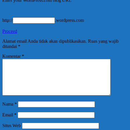
Enter your WordPress.com blog URL
http://
.wordpress.com
Proceed
Alamat email Anda tidak akan dipublikasikan.
Ruas yang wajib
ditandai
*
Komentar
*
Nama
*
Email
*
Situs Web