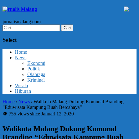
Jurnalis Malang
jurnalismalang.com
Cari
untuk:
Select
Home
News
Ekonomi
Politik
Olahraga
Kriminal
Wisata
Hiburan
Home
/
News
/
Walikota Malang Dukung Komunal Branding
“Eduwisata Kampung Buah Bercahaya”
👁 755 views since Januari 12, 2020
Walikota Malang Dukung Komunal
Branding “Eduwisata Kampung Buah