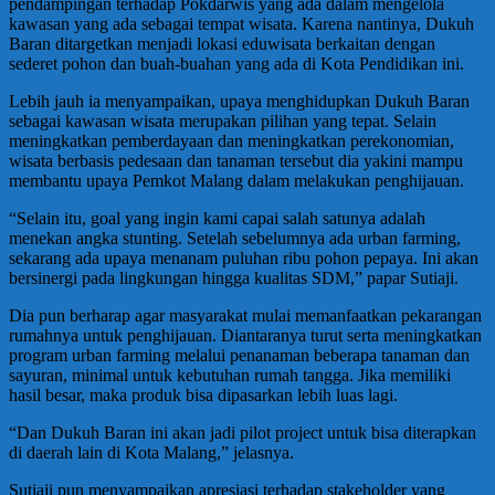
pendampingan terhadap Pokdarwis yang ada dalam mengelola
kawasan yang ada sebagai tempat wisata. Karena nantinya, Dukuh
Baran ditargetkan menjadi lokasi eduwisata berkaitan dengan
sederet pohon dan buah-buahan yang ada di Kota Pendidikan ini.
Lebih jauh ia menyampaikan, upaya menghidupkan Dukuh Baran
sebagai kawasan wisata merupakan pilihan yang tepat. Selain
meningkatkan pemberdayaan dan meningkatkan perekonomian,
wisata berbasis pedesaan dan tanaman tersebut dia yakini mampu
membantu upaya Pemkot Malang dalam melakukan penghijauan.
“Selain itu, goal yang ingin kami capai salah satunya adalah
menekan angka stunting. Setelah sebelumnya ada urban farming,
sekarang ada upaya menanam puluhan ribu pohon pepaya. Ini akan
bersinergi pada lingkungan hingga kualitas SDM,” papar Sutiaji.
Dia pun berharap agar masyarakat mulai memanfaatkan pekarangan
rumahnya untuk penghijauan. Diantaranya turut serta meningkatkan
program urban farming melalui penanaman beberapa tanaman dan
sayuran, minimal untuk kebutuhan rumah tangga. Jika memiliki
hasil besar, maka produk bisa dipasarkan lebih luas lagi.
“Dan Dukuh Baran ini akan jadi pilot project untuk bisa diterapkan
di daerah lain di Kota Malang,” jelasnya.
Sutiaji pun menyampaikan apresiasi terhadap stakeholder yang