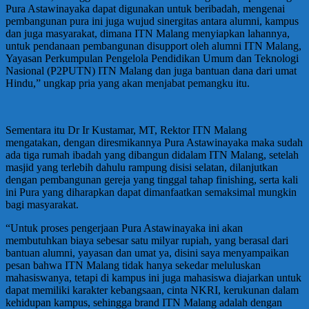
Pura Astawinayaka dapat digunakan untuk beribadah, mengenai
pembangunan pura ini juga wujud sinergitas antara alumni, kampus
dan juga masyarakat, dimana ITN Malang menyiapkan lahannya,
untuk pendanaan pembangunan disupport oleh alumni ITN Malang,
Yayasan Perkumpulan Pengelola Pendidikan Umum dan Teknologi
Nasional (P2PUTN) ITN Malang dan juga bantuan dana dari umat
Hindu,” ungkap pria yang akan menjabat pemangku itu.
Sementara itu Dr Ir Kustamar, MT, Rektor ITN Malang
mengatakan, dengan diresmikannya Pura Astawinayaka maka sudah
ada tiga rumah ibadah yang dibangun didalam ITN Malang, setelah
masjid yang terlebih dahulu rampung disisi selatan, dilanjutkan
dengan pembangunan gereja yang tinggal tahap finishing, serta kali
ini Pura yang diharapkan dapat dimanfaatkan semaksimal mungkin
bagi masyarakat.
“Untuk proses pengerjaan Pura Astawinayaka ini akan
membutuhkan biaya sebesar satu milyar rupiah, yang berasal dari
bantuan alumni, yayasan dan umat ya, disini saya menyampaikan
pesan bahwa ITN Malang tidak hanya sekedar meluluskan
mahasiswanya, tetapi di kampus ini juga mahasiswa diajarkan untuk
dapat memiliki karakter kebangsaan, cinta NKRI, kerukunan dalam
kehidupan kampus, sehingga brand ITN Malang adalah dengan