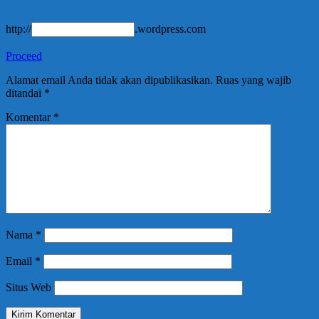
http://
.wordpress.com
Proceed
Alamat email Anda tidak akan dipublikasikan.
Ruas yang wajib
ditandai
*
Komentar
*
Nama
*
Email
*
Situs Web