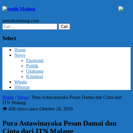
Jurnalis Malang
jurnalismalang.com
Cari
untuk:
Select
Home
News
Ekonomi
Politik
Olahraga
Kriminal
Wisata
Hiburan
Home
/
News
/
Pura Astawinayaka Pesan Damai dan Cinta dari
ITN Malang
👁 458 views since Oktober 28, 2019
Pura Astawinayaka Pesan Damai dan
Cinta dari ITN Malang