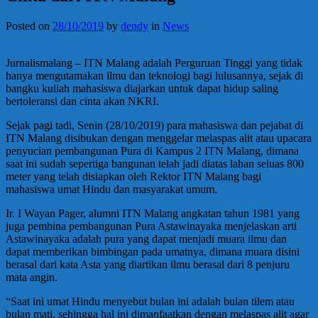
Posted on
28/10/2019
by
dendy
in
News
Jurnalismalang – ITN Malang adalah Perguruan Tinggi yang tidak
hanya mengutamakan ilmu dan teknologi bagi lulusannya, sejak di
bangku kuliah mahasiswa diajarkan untuk dapat hidup saling
bertoleransi dan cinta akan NKRI.
Sejak pagi tadi, Senin (28/10/2019) para mahasiswa dan pejabat di
ITN Malang disibukan dengan menggelar melaspas alit atau upacara
penyucian pembangunan Pura di Kampus 2 ITN Malang, dimana
saat ini sudah sepertiga bangunan telah jadi diatas lahan seluas 800
meter yang telah disiapkan oleh Rektor ITN Malang bagi
mahasiswa umat Hindu dan masyarakat umum.
Ir. I Wayan Pager, alumni ITN Malang angkatan tahun 1981 yang
juga pembina pembangunan Pura Astawinayaka menjelaskan arti
Astawinayaka adalah pura yang dapat menjadi muara ilmu dan
dapat memberikan bimbingan pada umatnya, dimana muara disini
berasal dari kata Asta yang diartikan ilmu berasal dari 8 penjuru
mata angin.
“Saat ini umat Hindu menyebut bulan ini adalah bulan tilem atau
bulan mati, sehingga hal ini dimanfaatkan dengan melaspas alit agar