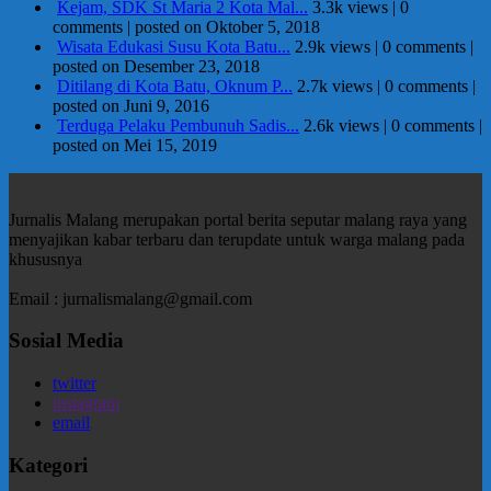
Kejam, SDK St Maria 2 Kota Mal...
3.3k views
|
0
comments
|
posted on Oktober 5, 2018
Wisata Edukasi Susu Kota Batu...
2.9k views
|
0 comments
|
posted on Desember 23, 2018
Ditilang di Kota Batu, Oknum P...
2.7k views
|
0 comments
|
posted on Juni 9, 2016
Terduga Pelaku Pembunuh Sadis...
2.6k views
|
0 comments
|
posted on Mei 15, 2019
Jurnalis Malang merupakan portal berita seputar malang raya yang
menyajikan kabar terbaru dan terupdate untuk warga malang pada
khususnya
Email : jurnalismalang@gmail.com
Sosial Media
twitter
instagram
email
Kategori