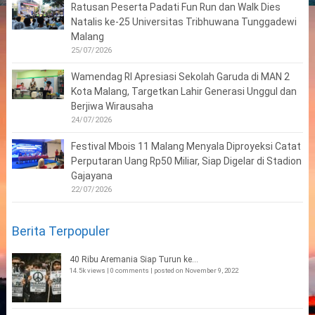
Ratusan Peserta Padati Fun Run dan Walk Dies
Natalis ke-25 Universitas Tribhuwana Tunggadewi
Malang
25/07/2026
Wamendag RI Apresiasi Sekolah Garuda di MAN 2
Kota Malang, Targetkan Lahir Generasi Unggul dan
Berjiwa Wirausaha
24/07/2026
Festival Mbois 11 Malang Menyala Diproyeksi Catat
Perputaran Uang Rp50 Miliar, Siap Digelar di Stadion
Gajayana
22/07/2026
Berita Terpopuler
40 Ribu Aremania Siap Turun ke...
14.5k views
|
0 comments
|
posted on November 9, 2022