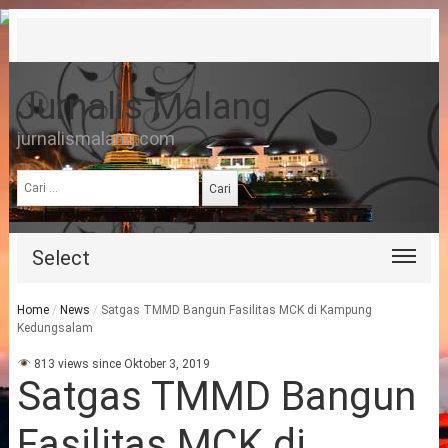
Jurnalis Malang
jurnalismalang.com
Cari
untuk:
Select
Home
/
News
/
Satgas TMMD Bangun Fasilitas MCK di Kampung
Kedungsalam
813 views since Oktober 3, 2019
Satgas TMMD Bangun
Fasilitas MCK di