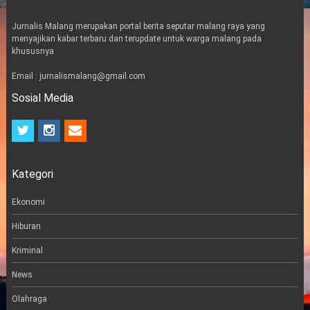
Jurnalis Malang merupakan portal berita seputar malang raya yang
menyajikan kabar terbaru dan terupdate untuk warga malang pada
khususnya
Email : jurnalismalang@gmail.com
Sosial Media
t
i
e
w
n
m
i
s
a
t
t
i
Kategori
t
a
l
e
g
r
r
Ekonomi
a
m
Hiburan
Kriminal
News
Olahraga