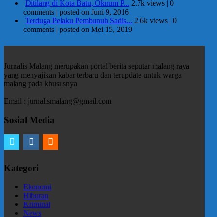
Ditilang di Kota Batu, Oknum P...
2.7k views
|
0
comments
|
posted on Juni 9, 2016
Terduga Pelaku Pembunuh Sadis...
2.6k views
|
0
comments
|
posted on Mei 15, 2019
Jurnalis Malang merupakan portal berita seputar malang raya
yang menyajikan kabar terbaru dan terupdate untuk warga
malang pada khususnya
Email : jurnalismalang@gmail.com
Sosial Media
twitter
instagram
email
Kategori
Ekonomi
Hiburan
Kriminal
News