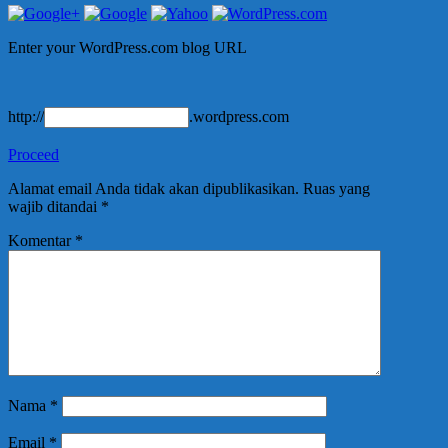
Enter your WordPress.com blog URL
http://
.wordpress.com
Proceed
Alamat email Anda tidak akan dipublikasikan.
Ruas yang
wajib ditandai
*
Komentar
*
Nama
*
Email
*