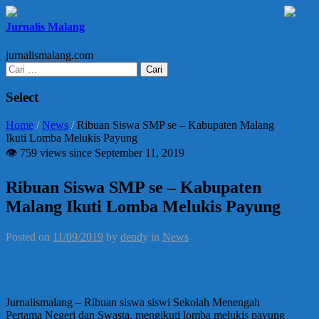
Jurnalis Malang
jurnalismalang.com
Cari
untuk:
Select
Home
/
News
/
Ribuan Siswa SMP se – Kabupaten Malang
Ikuti Lomba Melukis Payung
👁 759 views since September 11, 2019
Ribuan Siswa SMP se – Kabupaten
Malang Ikuti Lomba Melukis Payung
Posted on
11/09/2019
by
dendy
in
News
Jurnalismalang – Ribuan siswa siswi Sekolah Menengah
Pertama Negeri dan Swasta, mengikuti lomba melukis payung