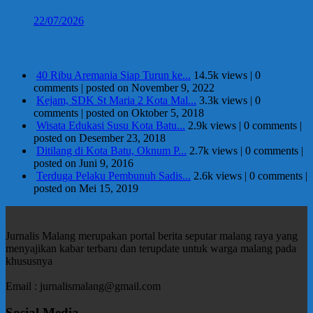
22/07/2026
Berita Terpopuler
40 Ribu Aremania Siap Turun ke...
14.5k views
|
0
comments
|
posted on November 9, 2022
Kejam, SDK St Maria 2 Kota Mal...
3.3k views
|
0
comments
|
posted on Oktober 5, 2018
Wisata Edukasi Susu Kota Batu...
2.9k views
|
0 comments
|
posted on Desember 23, 2018
Ditilang di Kota Batu, Oknum P...
2.7k views
|
0 comments
|
posted on Juni 9, 2016
Terduga Pelaku Pembunuh Sadis...
2.6k views
|
0 comments
|
posted on Mei 15, 2019
Jurnalis Malang merupakan portal berita seputar malang raya yang
menyajikan kabar terbaru dan terupdate untuk warga malang pada
khususnya
Email : jurnalismalang@gmail.com
Sosial Media