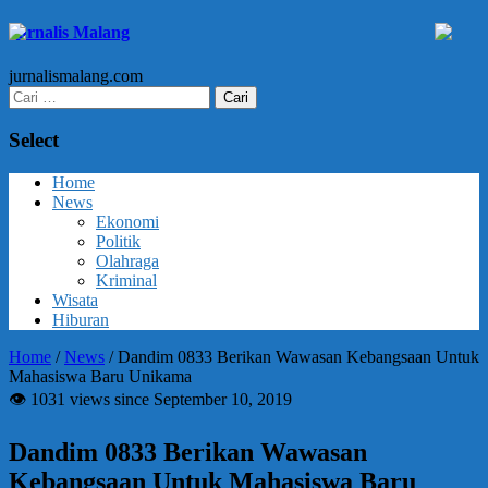
Jurnalis Malang
jurnalismalang.com
Cari
untuk:
Select
Home
News
Ekonomi
Politik
Olahraga
Kriminal
Wisata
Hiburan
Home
/
News
/
Dandim 0833 Berikan Wawasan Kebangsaan Untuk
Mahasiswa Baru Unikama
👁 1031 views since September 10, 2019
Dandim 0833 Berikan Wawasan
Kebangsaan Untuk Mahasiswa Baru