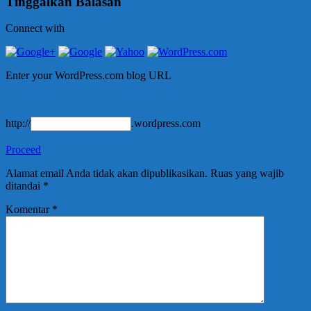
Tinggalkan Balasan
Connect with
Enter your WordPress.com blog URL
http://
.wordpress.com
Proceed
Alamat email Anda tidak akan dipublikasikan.
Ruas yang wajib
ditandai
*
Komentar
*