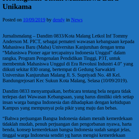
Unikama
Posted on
10/09/2019
by
dendy
in
News
Jurnalismalang – Dandim 0833/Kota Malang Letkol Inf Tommy
Anderson M. PICT, sebagai pemateri wawasan kebangsaan kepada
Mahasiswa Baru (Maba) Universitas Kanjuruhan dengan tema
“Mahasiswa Pioner agar tercapainya Indonesia Unggul” dalam
rangka, Program Pengenalan Pendidikan Tinggi, P3T, untuk
membentuk Mahasiswa Unggul di Era Revolusi Industri 4.0″ yang
diikuti sekitar 830 orang, bertempat di Gedung Sarwakirti
Universitas Kanjuruhan Malang Jl. S. Supriyadi No. 48 Kel.
Bandungrejosari Kec Sukun Kota Malang, Selasa (10/09/2019).
Dandim 0833 menyampaikan, berbicara tentang bela negara tidak
terlepas dari Wawasan Kebangsaan, yang harus dimiliki oleh setiap
insan warga bangsa Indonesia dan dihadapkan dengan kehidupan
Kampus yang mempunyai pola pikir yang maju dan bebas.
“Bahwa perjuangan Bangsa Indonesia dalam meraih kemerdekaan
tidaklah mudah, penuh perjuangan dan pengorbanan nyawa, harta
benda, konsep kemerdekaan bangsa Indonesia sudah sangat jelas,
tinggal warga Indonesia sendiri yg harus mengisi kemerdekaan