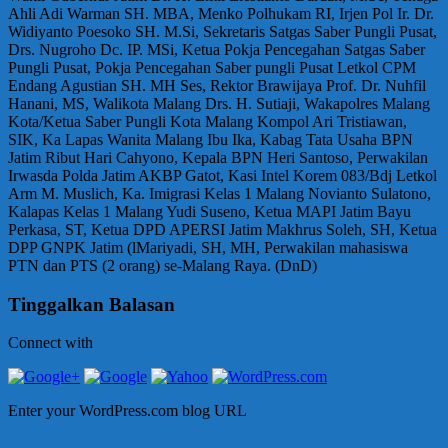
Ahli Adi Warman SH. MBA, Menko Polhukam RI, Irjen Pol Ir. Dr.
Widiyanto Poesoko SH. M.Si, Sekretaris Satgas Saber Pungli Pusat,
Drs. Nugroho Dc. IP. MSi, Ketua Pokja Pencegahan Satgas Saber
Pungli Pusat, Pokja Pencegahan Saber pungli Pusat Letkol CPM
Endang Agustian SH. MH Ses, Rektor Brawijaya Prof. Dr. Nuhfil
Hanani, MS, Walikota Malang Drs. H. Sutiaji, Wakapolres Malang
Kota/Ketua Saber Pungli Kota Malang Kompol Ari Tristiawan,
SIK, Ka Lapas Wanita Malang Ibu Ika, Kabag Tata Usaha BPN
Jatim Ribut Hari Cahyono, Kepala BPN Heri Santoso, Perwakilan
Irwasda Polda Jatim AKBP Gatot, Kasi Intel Korem 083/Bdj Letkol
Arm M. Muslich, Ka. Imigrasi Kelas 1 Malang Novianto Sulatono,
Kalapas Kelas 1 Malang Yudi Suseno, Ketua MAPI Jatim Bayu
Perkasa, ST, Ketua DPD APERSI Jatim Makhrus Soleh, SH, Ketua
DPP GNPK Jatim (lMariyadi, SH, MH, Perwakilan mahasiswa
PTN dan PTS (2 orang) se-Malang Raya. (DnD)
Tinggalkan Balasan
Connect with
Enter your WordPress.com blog URL