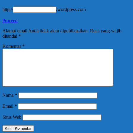
http://
.wordpress.com
Proceed
Alamat email Anda tidak akan dipublikasikan.
Ruas yang wajib
ditandai
*
Komentar
*
Nama
*
Email
*
Situs Web