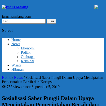
Jurnalis Malang
jurnalismalang.com
Cari
untuk:
Select
Home
News
Ekonomi
Politik
Olahraga
Kriminal
Wisata
Hiburan
Home
/
News
/
Sosialisasi Saber Pungli Dalam Upaya Menciptakan
Pemerintahan Bersih dari Korupsi
👁 757 views since September 5, 2019
Sosialisasi Saber Pungli Dalam Upaya
Menciptakan Pemerintahan Bersih dari