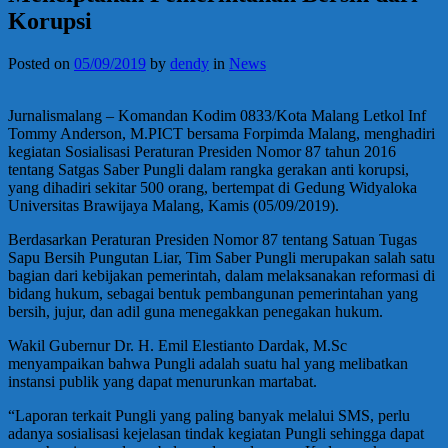
Korupsi
Posted on
05/09/2019
by
dendy
in
News
Jurnalismalang – Komandan Kodim 0833/Kota Malang Letkol Inf
Tommy Anderson, M.PICT bersama Forpimda Malang, menghadiri
kegiatan Sosialisasi Peraturan Presiden Nomor 87 tahun 2016
tentang Satgas Saber Pungli dalam rangka gerakan anti korupsi,
yang dihadiri sekitar 500 orang, bertempat di Gedung Widyaloka
Universitas Brawijaya Malang, Kamis (05/09/2019).
Berdasarkan Peraturan Presiden Nomor 87 tentang Satuan Tugas
Sapu Bersih Pungutan Liar, Tim Saber Pungli merupakan salah satu
bagian dari kebijakan pemerintah, dalam melaksanakan reformasi di
bidang hukum, sebagai bentuk pembangunan pemerintahan yang
bersih, jujur, dan adil guna menegakkan penegakan hukum.
Wakil Gubernur Dr. H. Emil Elestianto Dardak, M.Sc
menyampaikan bahwa Pungli adalah suatu hal yang melibatkan
instansi publik yang dapat menurunkan martabat.
“Laporan terkait Pungli yang paling banyak melalui SMS, perlu
adanya sosialisasi kejelasan tindak kegiatan Pungli sehingga dapat