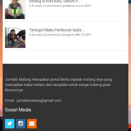
Ditilang di Kota Batu, Oknum P...
2.7k views
|
0 comments
|
posted on Juni 9, 2016
Terduga Pelaku Pembunuh Sadis...
2.6k views
|
0 comments
|
posted on Mei 15, 2019
Jurnalis Malang merupakan portal berita seputar malang raya yang
menyajikan kabar terbaru dan terupdate untuk warga malang pada
khususnya
Email : jurnalismalang@gmail.com
Sosial Media
t
i
e
w
n
m