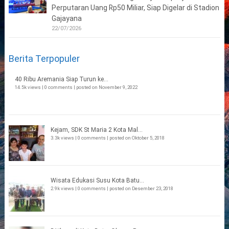
Perputaran Uang Rp50 Miliar, Siap Digelar di Stadion
Gajayana
22/07/2026
Berita Terpopuler
40 Ribu Aremania Siap Turun ke...
14.5k views
|
0 comments
|
posted on November 9, 2022
Kejam, SDK St Maria 2 Kota Mal...
3.3k views
|
0 comments
|
posted on Oktober 5, 2018
Wisata Edukasi Susu Kota Batu...
2.9k views
|
0 comments
|
posted on Desember 23, 2018