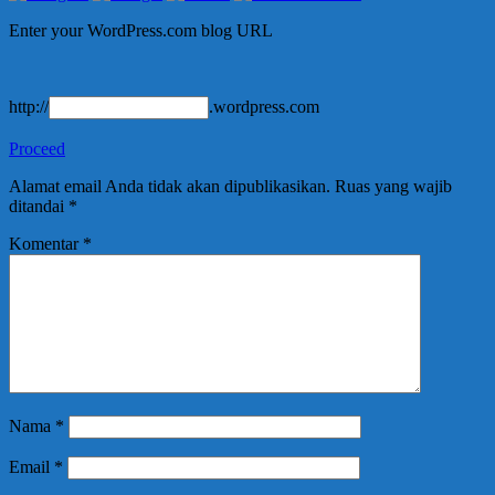
Enter your WordPress.com blog URL
http://
.wordpress.com
Proceed
Alamat email Anda tidak akan dipublikasikan.
Ruas yang wajib
ditandai
*
Komentar
*
Nama
*
Email
*