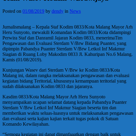
Posted on
01/08/2019
by
dendy
in
News
Jurnalismalang – Kepala Staf Kodim 0833/Kota Malang Mayor Arh
Heru Sunyoto, mewakili Komandan Kodim 0833/Kota didampingi
Perwira Staf dan Danramil Jajaran Kodim 0833, menerimaTim
Pengawasan dan Evaluasi Sterdam V/Brw Bidang Puanter, yang
dipimpin Pabandya Puanter Sterdam V/Brw Letkol Inf Makmur
Siagian di Ruang Loby Makodim 0833 Jl. Kahuripan No.6 Malang.
Kamis (01/08/2019).
Kunjungan Wasev dari Sterdam V/Brw ke Kodim 0833/Kota
Malang ini, dalam rangka melaksanakan pengawasan dan evaluasi
kegiatan bidang Teritorial, khususnya kemampuan teritorial yang
sudah dilaksanakan Kodim 0833 dan jajaranya.
Kasdim 0833/Kota Malang Mayor Arh Heru Sunyoto
menyampaikan ucapan selamat datang kepada Pabandya Puanter
Sterdam V/Brw Letkol Inf Makmur Siagian beserta tim dan
memberikan waktu seluas-luasnya untuk melaksanakan pengawasan
dan evaluasi serta kajian kajian terkait tugas pokok di Satuan
Komando Kewilayahan.
“Semoga kegiatan ini dapat dimanfaaatkan dengan baik untuk