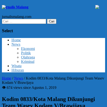
Jurnalis Malang
jurnalismalang.com
Cari
untuk:
Select
Home
News
Ekonomi
Politik
Olahraga
Kriminal
Wisata
Hiburan
Home
/
News
/
Kodim 0833/Kota Malang Dikunjungi Team Wasev
Kodam V/Brawijaya
👁 674 views since Agustus 1, 2019
Kodim 0833/Kota Malang Dikunjungi
Team Wasev Kodam V/Brawijaya