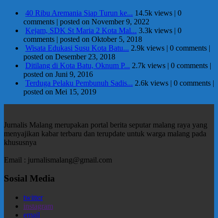
40 Ribu Aremania Siap Turun ke...
14.5k views
|
0
comments
|
posted on November 9, 2022
Kejam, SDK St Maria 2 Kota Mal...
3.3k views
|
0
comments
|
posted on Oktober 5, 2018
Wisata Edukasi Susu Kota Batu...
2.9k views
|
0 comments
|
posted on Desember 23, 2018
Ditilang di Kota Batu, Oknum P...
2.7k views
|
0 comments
|
posted on Juni 9, 2016
Terduga Pelaku Pembunuh Sadis...
2.6k views
|
0 comments
|
posted on Mei 15, 2019
Jurnalis Malang merupakan portal berita seputar malang raya yang
menyajikan kabar terbaru dan terupdate untuk warga malang pada
khususnya
Email : jurnalismalang@gmail.com
Sosial Media
twitter
instagram
email